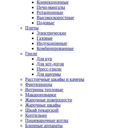
Конвекционные
Печи-мангалы
Ротационные
Высокоскоростные
Подовые
Плиты
Электрические
Газовые
Индукционные
Комбинированные
Грили
Для кур
Для хот-догов
Пресс-грили
Для шаурмы
Расстоечные шкафы и камеры
Фритюрницы
Витрины тепловые
Макароноварки
Жарочные поверхности
Жарочные шкафы
Шкаф пекарский
Коптильни
Пищеварочные котлы
Блинные аппараты