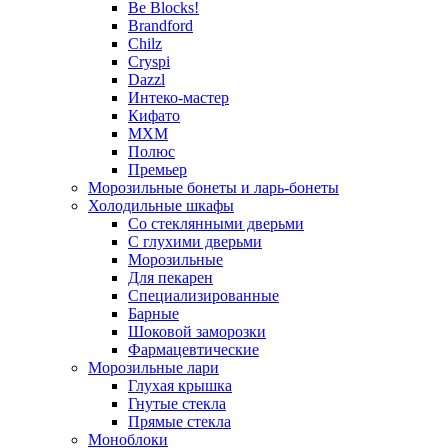
Be Blocks!
Brandford
Chilz
Cryspi
Dazzl
Интеко-мастер
Кифато
МХМ
Полюс
Премьер
Морозильные бонеты и ларь-бонеты
Холодильные шкафы
Со стеклянными дверьми
С глухими дверьми
Морозильные
Для пекарен
Специализированные
Барные
Шоковой заморозки
Фармацевтические
Морозильные лари
Глухая крышка
Гнутые стекла
Прямые стекла
Моноблоки