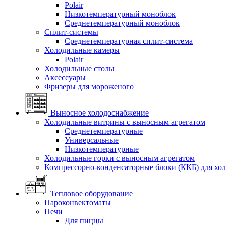
Polair
Низкотемпературный моноблок
Среднетемпературный моноблок
Сплит-системы
Среднетемпературная сплит-система
Холодильные камеры
Polair
Холодильные столы
Аксессуары
Фризеры для мороженого
Выносное холодоснабжение
Холодильные витрины с выносным агрегатом
Среднетемпературные
Универсальные
Низкотемпературные
Холодильные горки с выносным агрегатом
Компрессорно-конденсаторные блоки (ККБ) для хо
Тепловое оборудование
Пароконвектоматы
Печи
Для пиццы