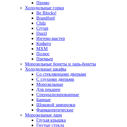
Промо
Холодильные горки
Be Blocks!
Brandford
Chilz
Cryspi
Dazzl
Интеко-мастер
Кифато
МХМ
Полюс
Премьер
Морозильные бонеты и ларь-бонеты
Холодильные шкафы
Со стеклянными дверьми
С глухими дверьми
Морозильные
Для пекарен
Специализированные
Барные
Шоковой заморозки
Фармацевтические
Морозильные лари
Глухая крышка
Гнутые стекла