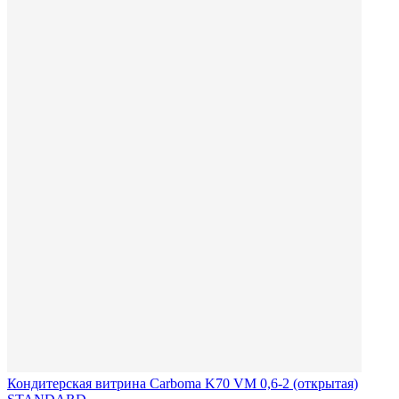
Кондитерская витрина Carboma K70 VM 0,6-2 (открытая)