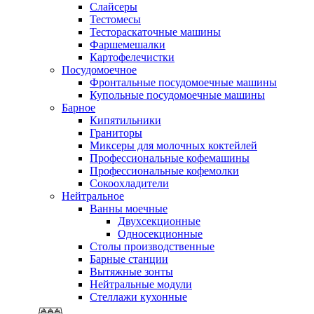
Слайсеры
Тестомесы
Тестораскаточные машины
Фаршемешалки
Картофелечистки
Посудомоечное
Фронтальные посудомоечные машины
Купольные посудомоечные машины
Барное
Кипятильники
Граниторы
Миксеры для молочных коктейлей
Профессиональные кофемашины
Профессиональные кофемолки
Сокоохладители
Нейтральное
Ванны моечные
Двухсекционные
Односекционные
Столы производственные
Барные станции
Вытяжные зонты
Нейтральные модули
Стеллажи кухонные