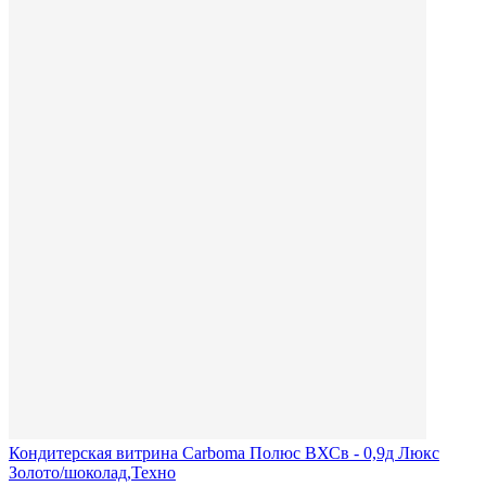
Кондитерская витрина Carboma Полюс ВХСв - 0,9д Люкс
Золото/шоколад,Техно