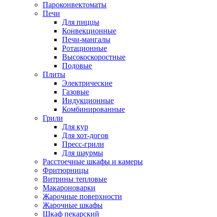
Пароконвектоматы
Печи
Для пиццы
Конвекционные
Печи-мангалы
Ротационные
Высокоскоростные
Подовые
Плиты
Электрические
Газовые
Индукционные
Комбинированные
Грили
Для кур
Для хот-догов
Пресс-грили
Для шаурмы
Расстоечные шкафы и камеры
Фритюрницы
Витрины тепловые
Макароноварки
Жарочные поверхности
Жарочные шкафы
Шкаф пекарский