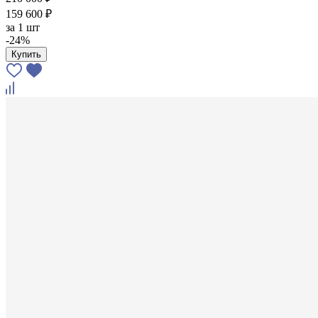
159 600 ₽
за
1 шт
-24%
Купить