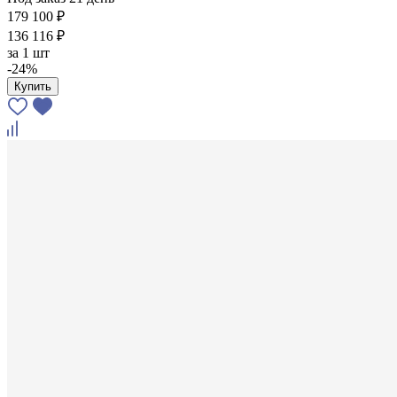
179 100 ₽
136 116 ₽
за
1 шт
-24%
Купить