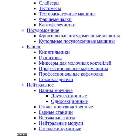
Слайсеры
Тестомесы
Тестораскаточные машины
Фаршемешалки
Картофелечистки
Посудомоечное
Фронтальные посудомоечные машины
Купольные посудомоечные машины
Барное
Кипятильники
Граниторы
Миксеры для молочных коктейлей
Профессиональные кофемашины
Профессиональные кофемолки
Сокоохладители
Нейтральное
Ванны моечные
Двухсекционные
Односекционные
Столы производственные
Барные станции
Вытяжные зонты
Нейтральные модули
Стеллажи кухонные