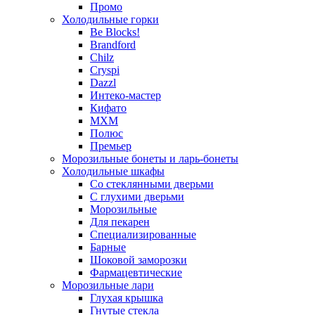
Промо
Холодильные горки
Be Blocks!
Brandford
Chilz
Cryspi
Dazzl
Интеко-мастер
Кифато
МХМ
Полюс
Премьер
Морозильные бонеты и ларь-бонеты
Холодильные шкафы
Со стеклянными дверьми
С глухими дверьми
Морозильные
Для пекарен
Специализированные
Барные
Шоковой заморозки
Фармацевтические
Морозильные лари
Глухая крышка
Гнутые стекла