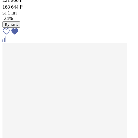
221 900 ₽
168 644 ₽
за
1 шт
-24%
Купить