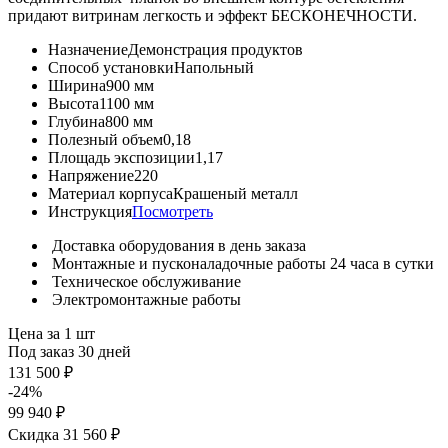
придают витринам легкость и эффект БЕСКОНЕЧНОСТИ.
Назначение
Демонстрация продуктов
Способ установки
Напольный
Ширина
900 мм
Высота
1100 мм
Глубина
800 мм
Полезный объем
0,18
Площадь экспозиции
1,17
Напряжение
220
Материал корпуса
Крашеный металл
Инструкция
Посмотреть
Доставка оборудования в день заказа
Монтажные и пусконаладочные работы 24 часа в сутки
Техническое обслуживание
Электромонтажные работы
Цена за 1 шт
Под заказ 30 дней
131 500 ₽
-24%
99 940 ₽
Скидка 31 560 ₽