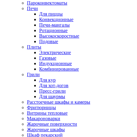
Пароконвектоматы
Печи
Для пиццы
Конвекционные
Печи-мангалы
Ротационные
Высокоскоростные
Подовые
Плиты
Электрические
Газовые
Индукционные
Комбинированные
Грили
Для кур
Для хот-догов
Пресс-грили
Для шаурмы
Расстоечные шкафы и камеры
Фритюрницы
Витрины тепловые
Макароноварки
Жарочные поверхности
Жарочные шкафы
Шкаф пекарский