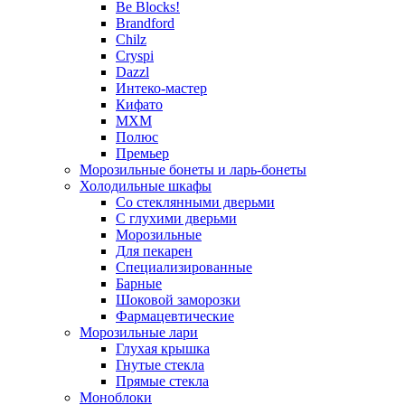
Be Blocks!
Brandford
Chilz
Cryspi
Dazzl
Интеко-мастер
Кифато
МХМ
Полюс
Премьер
Морозильные бонеты и ларь-бонеты
Холодильные шкафы
Со стеклянными дверьми
С глухими дверьми
Морозильные
Для пекарен
Специализированные
Барные
Шоковой заморозки
Фармацевтические
Морозильные лари
Глухая крышка
Гнутые стекла
Прямые стекла
Моноблоки