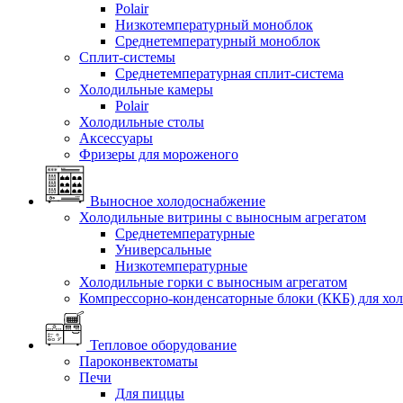
Polair
Низкотемпературный моноблок
Среднетемпературный моноблок
Сплит-системы
Среднетемпературная сплит-система
Холодильные камеры
Polair
Холодильные столы
Аксессуары
Фризеры для мороженого
Выносное холодоснабжение
Холодильные витрины с выносным агрегатом
Среднетемпературные
Универсальные
Низкотемпературные
Холодильные горки с выносным агрегатом
Компрессорно-конденсаторные блоки (ККБ) для хо
Тепловое оборудование
Пароконвектоматы
Печи
Для пиццы