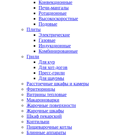
Конвекционные
Печи-мангалы
Ротационные
Высокоскоростные
Подовые
Плиты
Электрические
Газовые
Индукционные
Комбинированные
Грили
Для кур
Для хот-догов
Пресс-грили
Для шаурмы
Расстоечные шкафы и камеры
Фритюрницы
Витрины тепловые
Макароноварки
Жарочные поверхности
Жарочные шкафы
Шкаф пекарский
Коптильни
Пищеварочные котлы
Блинные аппараты