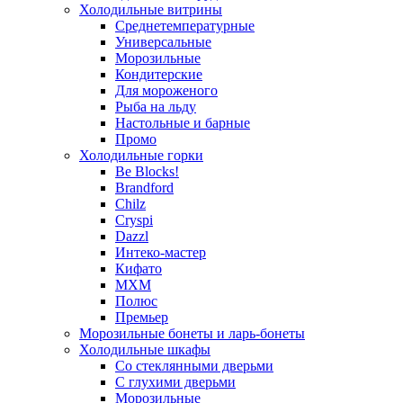
Холодильные витрины
Среднетемпературные
Универсальные
Морозильные
Кондитерские
Для мороженого
Рыба на льду
Настольные и барные
Промо
Холодильные горки
Be Blocks!
Brandford
Chilz
Cryspi
Dazzl
Интеко-мастер
Кифато
МХМ
Полюс
Премьер
Морозильные бонеты и ларь-бонеты
Холодильные шкафы
Со стеклянными дверьми
С глухими дверьми
Морозильные