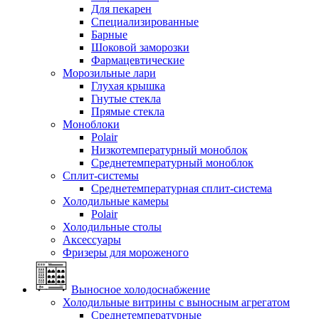
Для пекарен
Специализированные
Барные
Шоковой заморозки
Фармацевтические
Морозильные лари
Глухая крышка
Гнутые стекла
Прямые стекла
Моноблоки
Polair
Низкотемпературный моноблок
Среднетемпературный моноблок
Сплит-системы
Среднетемпературная сплит-система
Холодильные камеры
Polair
Холодильные столы
Аксессуары
Фризеры для мороженого
Выносное холодоснабжение
Холодильные витрины с выносным агрегатом
Среднетемпературные