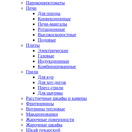
Пароконвектоматы
Печи
Для пиццы
Конвекционные
Печи-мангалы
Ротационные
Высокоскоростные
Подовые
Плиты
Электрические
Газовые
Индукционные
Комбинированные
Грили
Для кур
Для хот-догов
Пресс-грили
Для шаурмы
Расстоечные шкафы и камеры
Фритюрницы
Витрины тепловые
Макароноварки
Жарочные поверхности
Жарочные шкафы
Шкаф пекарский