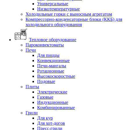
Универсальные
Низкотемпературные
Холодильные горки с выносным агрегатом
Компрессорно-конденсаторные блоки (ККБ) для
холодильного оборудования
Тепловое оборудование
Пароконвектоматы
Печи
Для пиццы
Конвекционные
Печи-мангалы
Ротационные
Высокоскоростные
Подовые
Плиты
Электрические
Газовые
Индукционные
Комбинированные
Грили
Для кур
Для хот-догов
Пресс-грили