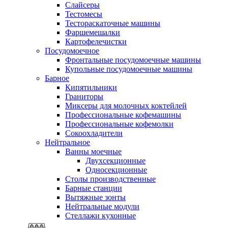
Слайсеры
Тестомесы
Тестораскаточные машины
Фаршемешалки
Картофелечистки
Посудомоечное
Фронтальные посудомоечные машины
Купольные посудомоечные машины
Барное
Кипятильники
Граниторы
Миксеры для молочных коктейлей
Профессиональные кофемашины
Профессиональные кофемолки
Сокоохладители
Нейтральное
Ванны моечные
Двухсекционные
Односекционные
Столы производственные
Барные станции
Вытяжные зонты
Нейтральные модули
Стеллажи кухонные