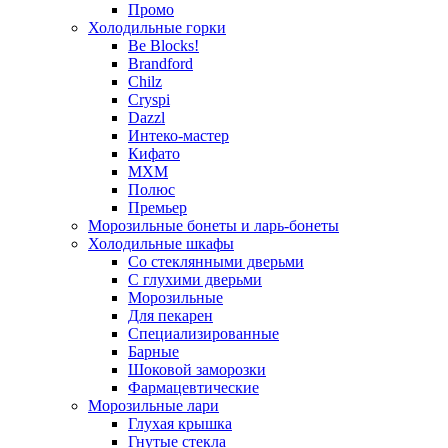
Промо
Холодильные горки
Be Blocks!
Brandford
Chilz
Cryspi
Dazzl
Интеко-мастер
Кифато
МХМ
Полюс
Премьер
Морозильные бонеты и ларь-бонеты
Холодильные шкафы
Со стеклянными дверьми
С глухими дверьми
Морозильные
Для пекарен
Специализированные
Барные
Шоковой заморозки
Фармацевтические
Морозильные лари
Глухая крышка
Гнутые стекла