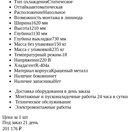
Тип охлаждения
Статическое
Оттайка
автоматическая
Расположение
Напольное
Возможность монтажа в линию
да
Ширина
1620 мм
Высота
1210 мм
Глубина
1130 мм
Глубина выкладки
730 мм
Масса без упаковки
150 кг
Масса с упаковкой
235 кг
Температурный режим
-18
Напряжение
220 В
Хладагент
R-404a
Материал корпуса
Крашеный металл
Наличие боковин
нет
Наличие запасника
Нет
Доставка оборудования в день заказа
Монтажные и пусконаладочные работы 24 часа в сутки
Техническое обслуживание
Электромонтажные работы
Цена за 1 шт
Под заказ 21 день
201 176 ₽