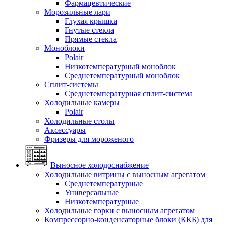
Фармацевтические
Морозильные лари
Глухая крышка
Гнутые стекла
Прямые стекла
Моноблоки
Polair
Низкотемпературный моноблок
Среднетемпературный моноблок
Сплит-системы
Среднетемпературная сплит-система
Холодильные камеры
Polair
Холодильные столы
Аксессуары
Фризеры для мороженого
Выносное холодоснабжение
Холодильные витрины с выносным агрегатом
Среднетемпературные
Универсальные
Низкотемпературные
Холодильные горки с выносным агрегатом
Компрессорно-конденсаторные блоки (ККБ) для