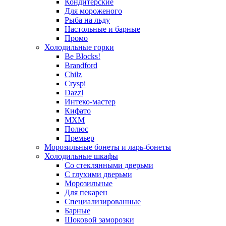
Кондитерские
Для мороженого
Рыба на льду
Настольные и барные
Промо
Холодильные горки
Be Blocks!
Brandford
Chilz
Cryspi
Dazzl
Интеко-мастер
Кифато
МХМ
Полюс
Премьер
Морозильные бонеты и ларь-бонеты
Холодильные шкафы
Со стеклянными дверьми
С глухими дверьми
Морозильные
Для пекарен
Специализированные
Барные
Шоковой заморозки