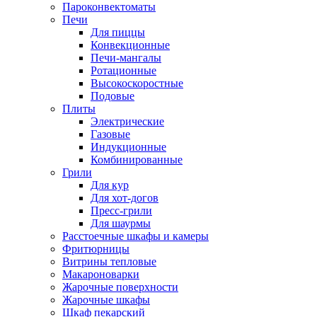
Пароконвектоматы
Печи
Для пиццы
Конвекционные
Печи-мангалы
Ротационные
Высокоскоростные
Подовые
Плиты
Электрические
Газовые
Индукционные
Комбинированные
Грили
Для кур
Для хот-догов
Пресс-грили
Для шаурмы
Расстоечные шкафы и камеры
Фритюрницы
Витрины тепловые
Макароноварки
Жарочные поверхности
Жарочные шкафы
Шкаф пекарский