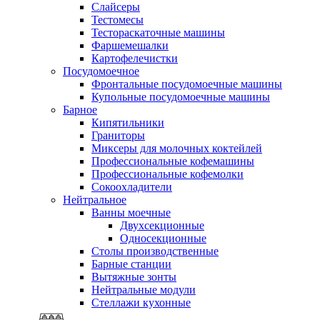
Слайсеры
Тестомесы
Тестораскаточные машины
Фаршемешалки
Картофелечистки
Посудомоечное
Фронтальные посудомоечные машины
Купольные посудомоечные машины
Барное
Кипятильники
Граниторы
Миксеры для молочных коктейлей
Профессиональные кофемашины
Профессиональные кофемолки
Сокоохладители
Нейтральное
Ванны моечные
Двухсекционные
Односекционные
Столы производственные
Барные станции
Вытяжные зонты
Нейтральные модули
Стеллажи кухонные