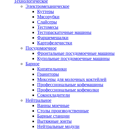
Технологическое
Электромеханическое
Куттеры
Мясорубки
Слайсеры
Тестомесы
Тестораскаточные машины
Фаршемешалки
Картофелечистки
Посудомоечное
Фронтальные посудомоечные машины
Купольные посудомоечные машины
Барное
Кипятильники
Граниторы
Миксеры для молочных коктейлей
Профессиональные кофемашины
Профессиональные кофемолки
Сокоохладители
Нейтральное
Ванны моечные
Столы производственные
Барные станции
Вытяжные зонты
Нейтральные модули