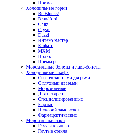
Промо
Холодильные горки
Be Blocks!
Brandford
Chilz
Cryspi
Dazzl
Интеко-мастер
Кифато
МХМ
Полюс
Премьер
Морозильные бонеты и ларь-бонеты
Холодильные шкафы
Со стеклянными дверьми
С глухими дверьми
Морозильные
Для пекарен
Специализированные
Барные
Шоковой заморозки
Фармацевтические
Морозильные лари
Глухая крышка
Гнутые стекла