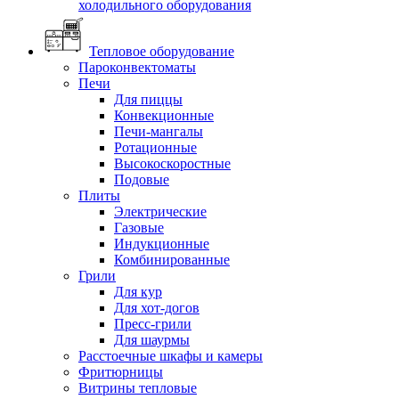
холодильного оборудования
Тепловое оборудование
Пароконвектоматы
Печи
Для пиццы
Конвекционные
Печи-мангалы
Ротационные
Высокоскоростные
Подовые
Плиты
Электрические
Газовые
Индукционные
Комбинированные
Грили
Для кур
Для хот-догов
Пресс-грили
Для шаурмы
Расстоечные шкафы и камеры
Фритюрницы
Витрины тепловые