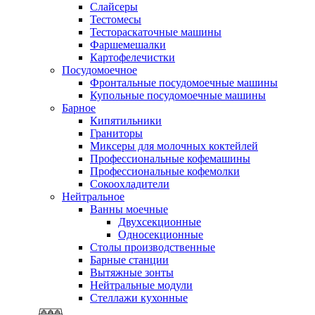
Слайсеры
Тестомесы
Тестораскаточные машины
Фаршемешалки
Картофелечистки
Посудомоечное
Фронтальные посудомоечные машины
Купольные посудомоечные машины
Барное
Кипятильники
Граниторы
Миксеры для молочных коктейлей
Профессиональные кофемашины
Профессиональные кофемолки
Сокоохладители
Нейтральное
Ванны моечные
Двухсекционные
Односекционные
Столы производственные
Барные станции
Вытяжные зонты
Нейтральные модули
Стеллажи кухонные