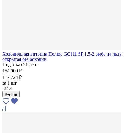
Холодильная витрина Полюс GC111 SP 1,5-2 рыба на льду
открытая без боковин
Под заказ 21 день
154 900 ₽
117 724 ₽
за
1 шт
-24%
Купить