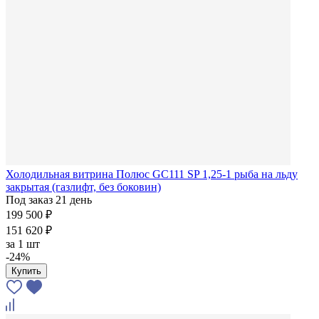
Холодильная витрина Полюс GC111 SP 1,25-1 рыба на льду
закрытая (газлифт, без боковин)
Под заказ 21 день
199 500 ₽
151 620 ₽
за
1 шт
-24%
Купить