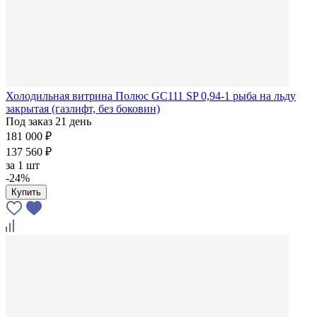
Холодильная витрина Полюс GC111 SP 0,94-1 рыба на льду
закрытая (газлифт, без боковин)
Под заказ 21 день
181 000 ₽
137 560 ₽
за
1 шт
-24%
Купить