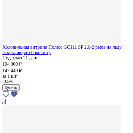
Холодильная витрина Полюс GC111 SP 2,0-2 рыба на льду
открытая (без боковин).
Под заказ 21 день
194 000 ₽
147 440 ₽
за
1 шт
-24%
Купить