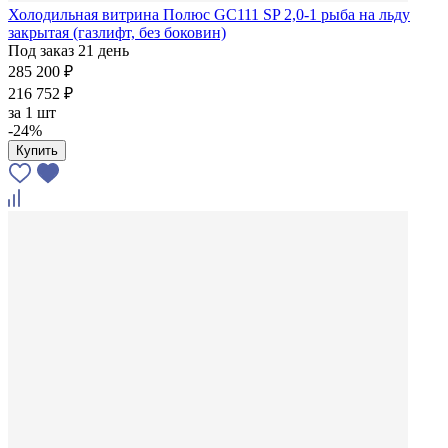
Холодильная витрина Полюс GC111 SP 2,0-1 рыба на льду
закрытая (газлифт, без боковин)
Под заказ 21 день
285 200 ₽
216 752 ₽
за
1 шт
-24%
Купить