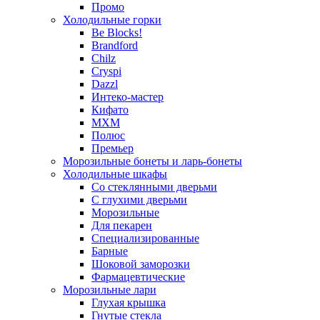
Промо
Холодильные горки
Be Blocks!
Brandford
Chilz
Cryspi
Dazzl
Интеко-мастер
Кифато
МХМ
Полюс
Премьер
Морозильные бонеты и ларь-бонеты
Холодильные шкафы
Со стеклянными дверьми
С глухими дверьми
Морозильные
Для пекарен
Специализированные
Барные
Шоковой заморозки
Фармацевтические
Морозильные лари
Глухая крышка
Гнутые стекла