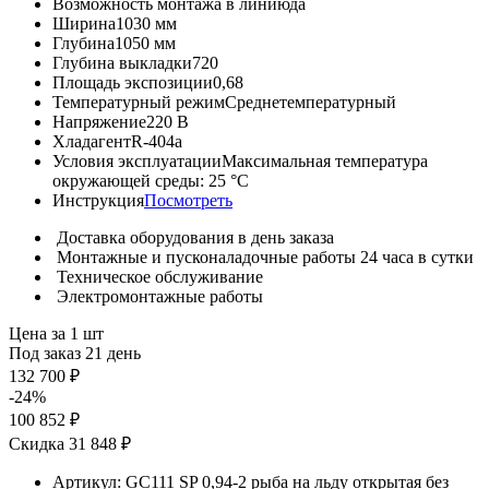
Возможность монтажа в линию
да
Ширина
1030 мм
Глубина
1050 мм
Глубина выкладки
720
Площадь экспозиции
0,68
Температурный режим
Среднетемпературный
Напряжение
220 В
Хладагент
R-404a
Условия эксплуатации
Максимальная температура
окружающей среды: 25 °С
Инструкция
Посмотреть
Доставка оборудования в день заказа
Монтажные и пусконаладочные работы 24 часа в сутки
Техническое обслуживание
Электромонтажные работы
Цена за 1 шт
Под заказ 21 день
132 700 ₽
-24%
100 852 ₽
Скидка 31 848 ₽
Артикул:
GC111 SP 0,94-2 рыба на льду открытая без