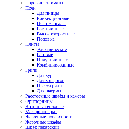
Пароконвектоматы
Печи
Для пиццы
Конвекционные
Печи-мангалы
Ротационные
Высокоскоростные
Подовые
Плиты
Электрические
Газовые
Индукционные
Комбинированные
Грили
Для кур
Для хот-догов
Пресс-грили
Для шаурмы
Расстоечные шкафы и камеры
Фритюрницы
Витрины тепловые
Макароноварки
Жарочные поверхности
Жарочные шкафы
Шкаф пекарский