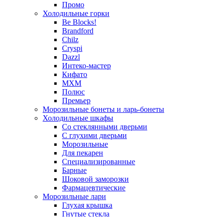
Промо
Холодильные горки
Be Blocks!
Brandford
Chilz
Cryspi
Dazzl
Интеко-мастер
Кифато
МХМ
Полюс
Премьер
Морозильные бонеты и ларь-бонеты
Холодильные шкафы
Со стеклянными дверьми
С глухими дверьми
Морозильные
Для пекарен
Специализированные
Барные
Шоковой заморозки
Фармацевтические
Морозильные лари
Глухая крышка
Гнутые стекла