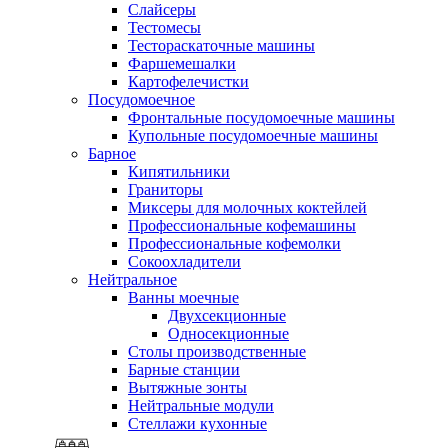
Слайсеры
Тестомесы
Тестораскаточные машины
Фаршемешалки
Картофелечистки
Посудомоечное
Фронтальные посудомоечные машины
Купольные посудомоечные машины
Барное
Кипятильники
Граниторы
Миксеры для молочных коктейлей
Профессиональные кофемашины
Профессиональные кофемолки
Сокоохладители
Нейтральное
Ванны моечные
Двухсекционные
Односекционные
Столы производственные
Барные станции
Вытяжные зонты
Нейтральные модули
Стеллажи кухонные