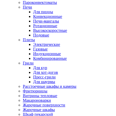
Пароконвектоматы
Печи
Для пиццы
Конвекционные
Печи-мангалы
Ротационные
Высокоскоростные
Подовые
Плиты
Электрические
Газовые
Индукционные
Комбинированные
Грили
Для кур
Для хот-догов
Пресс-грили
Для шаурмы
Расстоечные шкафы и камеры
Фритюрницы
Витрины тепловые
Макароноварки
Жарочные поверхности
Жарочные шкафы
Шкаф пекарский