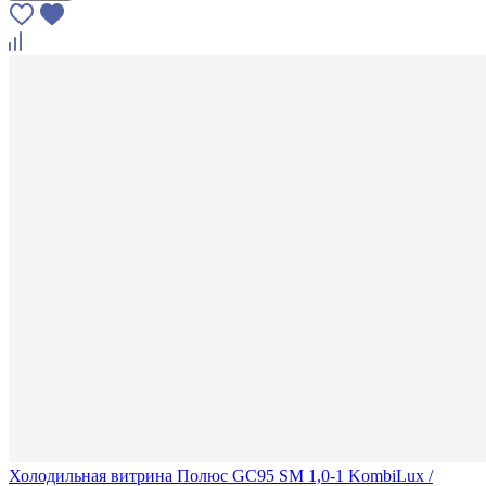
Холодильная витрина Полюс GC95 SM 1,0-1 KombiLux /