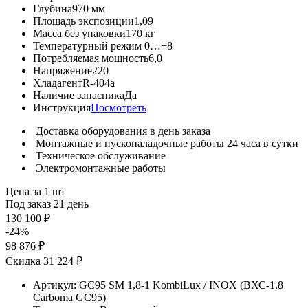
Глубина
970 мм
Площадь экспозиции
1,09
Масса без упаковки
170 кг
Температурный режим
0…+8
Потребляемая мощность
6,0
Напряжение
220
Хладагент
R-404a
Наличие запасника
Да
Инструкция
Посмотреть
Доставка оборудования в день заказа
Монтажные и пусконаладочные работы 24 часа в сутки
Техническое обслуживание
Электромонтажные работы
Цена за 1 шт
Под заказ 21 день
130 100 ₽
-24%
98 876 ₽
Скидка 31 224 ₽
Артикул:
GC95 SM 1,8-1 KombiLux / INOX (ВХС-1,8
Carboma GC95)