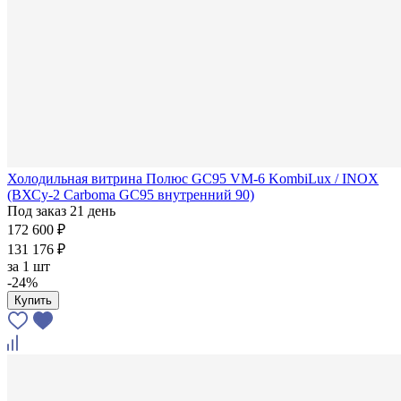
Холодильная витрина Полюс GC95 VM-6 KombiLux / INOX
(ВХСу-2 Carboma GC95 внутренний 90)
Под заказ 21 день
172 600 ₽
131 176 ₽
за
1 шт
-24%
Купить