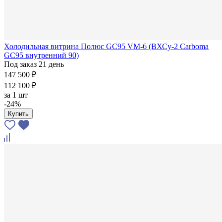
Холодильная витрина Полюс GC95 VM-6 (ВХСу-2 Carboma
GC95 внутренний 90)
Под заказ 21 день
147 500 ₽
112 100 ₽
за
1 шт
-24%
Купить