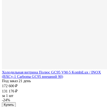
Холодильная витрина Полюс GC95 VM-5 KombiLux / INOX
(ВХСу-1 Carboma GC95 внешний 90)
Под заказ 21 день
172 600 ₽
131 176 ₽
за
1 шт
-24%
Купить