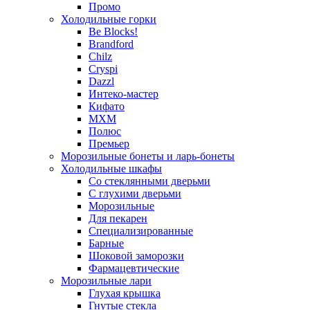
Промо
Холодильные горки
Be Blocks!
Brandford
Chilz
Cryspi
Dazzl
Интеко-мастер
Кифато
МХМ
Полюс
Премьер
Морозильные бонеты и ларь-бонеты
Холодильные шкафы
Со стеклянными дверьми
С глухими дверьми
Морозильные
Для пекарен
Специализированные
Барные
Шоковой заморозки
Фармацевтические
Морозильные лари
Глухая крышка
Гнутые стекла