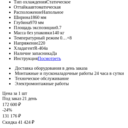
Тип охлаждения
Статическое
Оттайка
автоматическая
Расположение
Напольное
Ширина
1860 мм
Глубина
970 мм
Площадь экспозиции
0.7
Масса без упаковки
140 кг
Температурный режим
0…+8
Напряжение
220
Хладагент
R-404a
Наличие запасника
Да
Инструкция
Посмотреть
Доставка оборудования в день заказа
Монтажные и пусконаладочные работы 24 часа в сутки
Техническое обслуживание
Электромонтажные работы
Цена за 1 шт
Под заказ 21 день
172 600 ₽
-24%
131 176 ₽
Скидка 41 424 ₽