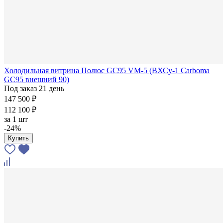
Холодильная витрина Полюс GC95 VM-5 (ВХСу-1 Carboma
GC95 внешний 90)
Под заказ 21 день
147 500 ₽
112 100 ₽
за
1 шт
-24%
Купить