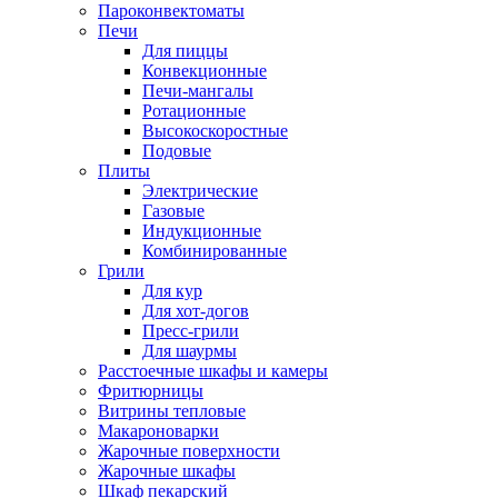
Пароконвектоматы
Печи
Для пиццы
Конвекционные
Печи-мангалы
Ротационные
Высокоскоростные
Подовые
Плиты
Электрические
Газовые
Индукционные
Комбинированные
Грили
Для кур
Для хот-догов
Пресс-грили
Для шаурмы
Расстоечные шкафы и камеры
Фритюрницы
Витрины тепловые
Макароноварки
Жарочные поверхности
Жарочные шкафы
Шкаф пекарский