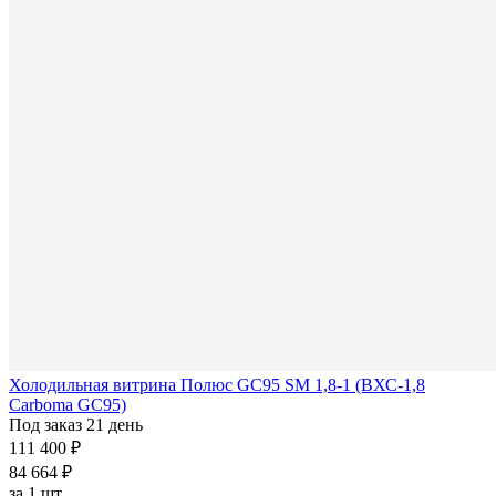
Холодильная витрина Полюс GC95 SM 1,8-1 (ВХС-1,8
Carboma GC95)
Под заказ 21 день
111 400 ₽
84 664 ₽
за
1 шт