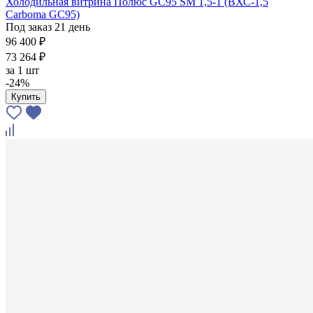
Холодильная витрина Полюс GC95 SM 1,5-1 (ВХС-1,5
Carboma GC95)
Под заказ 21 день
96 400 ₽
73 264 ₽
за
1 шт
-24%
Купить