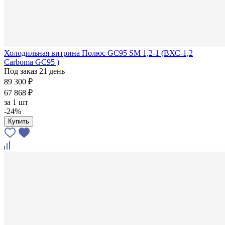
Холодильная витрина Полюс GC95 SM 1,2-1 (ВХС-1,2
Carboma GC95 )
Под заказ 21 день
89 300 ₽
67 868 ₽
за
1 шт
-24%
Купить