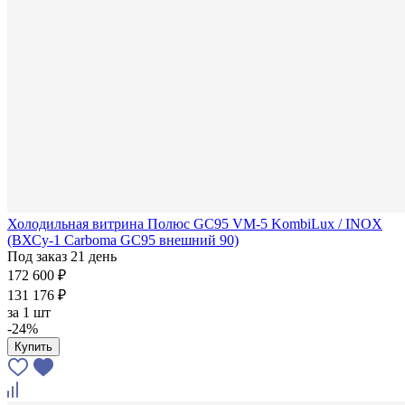
Холодильная витрина Полюс GC95 VM-5 KombiLux / INOX
(ВХСу-1 Carboma GC95 внешний 90)
Под заказ 21 день
172 600 ₽
131 176 ₽
за
1 шт
-24%
Купить