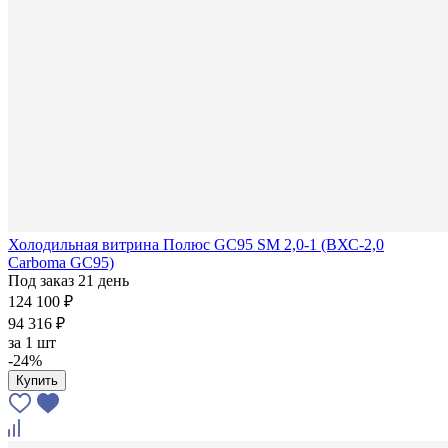
Холодильная витрина Полюс GC95 SM 2,0-1 (ВХС-2,0
Carboma GC95)
Под заказ 21 день
124 100 ₽
94 316 ₽
за
1 шт
-24%
Купить