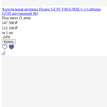
Холодильная витрина Полюс GC95 VM-6 (ВХСу-2 Carboma
GC95 внутренний 90)
Под заказ 21 день
147 500 ₽
112 100 ₽
за
1 шт
-24%
Купить