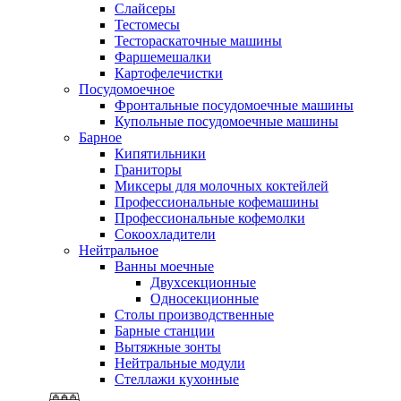
Слайсеры
Тестомесы
Тестораскаточные машины
Фаршемешалки
Картофелечистки
Посудомоечное
Фронтальные посудомоечные машины
Купольные посудомоечные машины
Барное
Кипятильники
Граниторы
Миксеры для молочных коктейлей
Профессиональные кофемашины
Профессиональные кофемолки
Сокоохладители
Нейтральное
Ванны моечные
Двухсекционные
Односекционные
Столы производственные
Барные станции
Вытяжные зонты
Нейтральные модули
Стеллажи кухонные