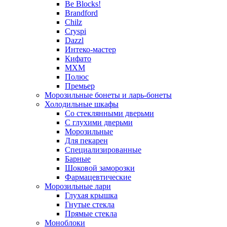
Be Blocks!
Brandford
Chilz
Cryspi
Dazzl
Интеко-мастер
Кифато
МХМ
Полюс
Премьер
Морозильные бонеты и ларь-бонеты
Холодильные шкафы
Со стеклянными дверьми
С глухими дверьми
Морозильные
Для пекарен
Специализированные
Барные
Шоковой заморозки
Фармацевтические
Морозильные лари
Глухая крышка
Гнутые стекла
Прямые стекла
Моноблоки