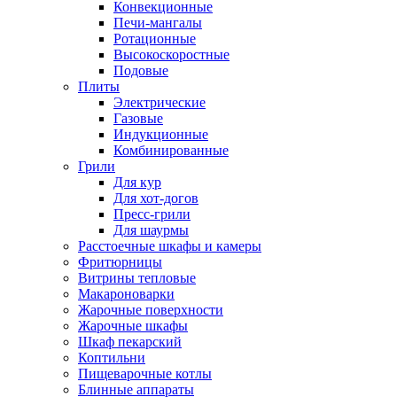
Конвекционные
Печи-мангалы
Ротационные
Высокоскоростные
Подовые
Плиты
Электрические
Газовые
Индукционные
Комбинированные
Грили
Для кур
Для хот-догов
Пресс-грили
Для шаурмы
Расстоечные шкафы и камеры
Фритюрницы
Витрины тепловые
Макароноварки
Жарочные поверхности
Жарочные шкафы
Шкаф пекарский
Коптильни
Пищеварочные котлы
Блинные аппараты