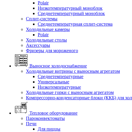
Polair
Низкотемпературный моноблок
Среднетемпературный моноблок
Сплит-системы
Среднетемпературная сплит-система
Холодильные камеры
Polair
Холодильные столы
Аксессуары
Фризеры для мороженого
Выносное холодоснабжение
Холодильные витрины с выносным агрегатом
Среднетемпературные
Универсальные
Низкотемпературные
Холодильные горки с выносным агрегатом
Компрессорно-конденсаторные блоки (ККБ) для хо
Тепловое оборудование
Пароконвектоматы
Печи
Для пиццы