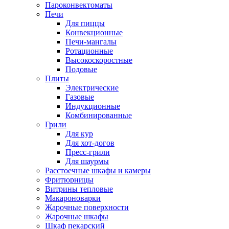
Пароконвектоматы
Печи
Для пиццы
Конвекционные
Печи-мангалы
Ротационные
Высокоскоростные
Подовые
Плиты
Электрические
Газовые
Индукционные
Комбинированные
Грили
Для кур
Для хот-догов
Пресс-грили
Для шаурмы
Расстоечные шкафы и камеры
Фритюрницы
Витрины тепловые
Макароноварки
Жарочные поверхности
Жарочные шкафы
Шкаф пекарский