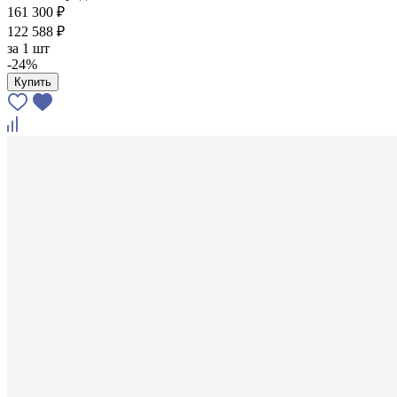
161 300 ₽
122 588 ₽
за
1 шт
-24%
Купить