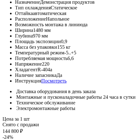
Назначение
Демонстрация продуктов
Тип охлаждения
Статическое
Оттайка
автоматическая
Расположение
Напольное
Возможность монтажа в линию
да
Ширина
1480 мм
Глубина
970 мм
Площадь экспозиции
0,9
Масса без упаковки
155 кг
Температурный режим
-5..+5
Потребляемая мощность
6,6
Напряжение
220
Хладагент
R-404a
Наличие запасника
Да
Инструкция
Посмотреть
Доставка оборудования в день заказа
Монтажные и пусконаладочные работы 24 часа в сутки
Техническое обслуживание
Электромонтажные работы
Цена за 1 шт
Снято с продажи
144 800 ₽
-24%