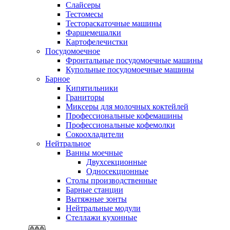
Слайсеры
Тестомесы
Тестораскаточные машины
Фаршемешалки
Картофелечистки
Посудомоечное
Фронтальные посудомоечные машины
Купольные посудомоечные машины
Барное
Кипятильники
Граниторы
Миксеры для молочных коктейлей
Профессиональные кофемашины
Профессиональные кофемолки
Сокоохладители
Нейтральное
Ванны моечные
Двухсекционные
Односекционные
Столы производственные
Барные станции
Вытяжные зонты
Нейтральные модули
Стеллажи кухонные