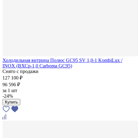
Холодильная витрина Полюс GC95 SV 1,0-1 KombiLux /
INOX (ВХСр-1,0 Carboma GC95)
Снято с продажи
127 100 ₽
96 596 ₽
за
1 шт
-24%
Купить