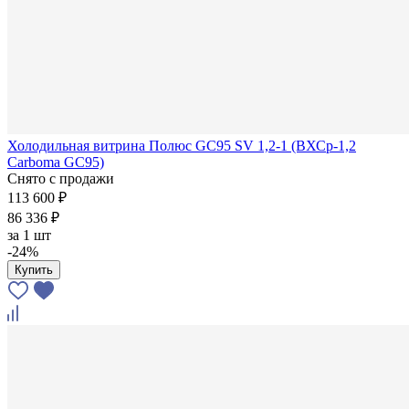
Холодильная витрина Полюс GC95 SV 1,2-1 (ВХСр-1,2
Carboma GC95)
Снято с продажи
113 600 ₽
86 336 ₽
за
1 шт
-24%
Купить