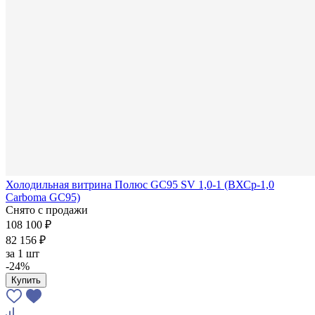
Холодильная витрина Полюс GC95 SV 1,0-1 (ВХСр-1,0
Carboma GC95)
Снято с продажи
108 100 ₽
82 156 ₽
за
1 шт
-24%
Купить