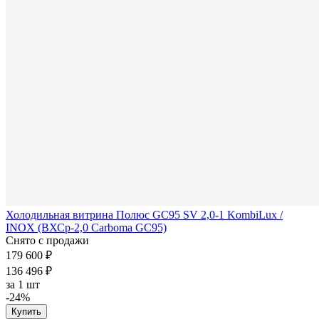
Холодильная витрина Полюс GC95 SV 2,0-1 KombiLux /
INOX (ВХСр-2,0 Carboma GC95)
Снято с продажи
179 600 ₽
136 496 ₽
за
1 шт
-24%
Купить