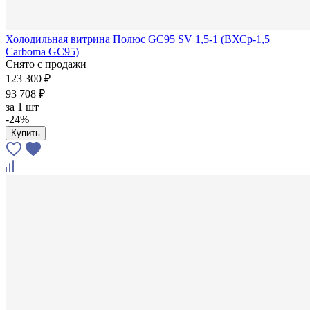
Холодильная витрина Полюс GC95 SV 1,5-1 (ВХСр-1,5
Carboma GC95)
Снято с продажи
123 300 ₽
93 708 ₽
за
1 шт
-24%
Купить