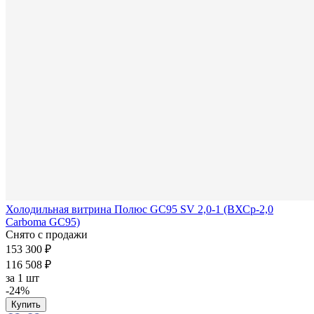
Холодильная витрина Полюс GC95 SV 2,0-1 (ВХСр-2,0
Carboma GC95)
Снято с продажи
153 300 ₽
116 508 ₽
за
1 шт
-24%
Купить