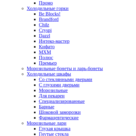
Промо
Холодильные горки
Be Blocks!
Brandford
Chilz
Cryspi
Dazzl
Интеко-мастер
Кифато
МХМ
Полюс
Премьер
Морозильные бонеты и ларь-бонеты
Холодильные шкафы
Со стеклянными дверьми
С глухими дверьми
Морозильные
Для пекарен
Специализированные
Барные
Шоковой заморозки
Фармацевтические
Морозильные лари
Глухая крышка
Гнутые стекла