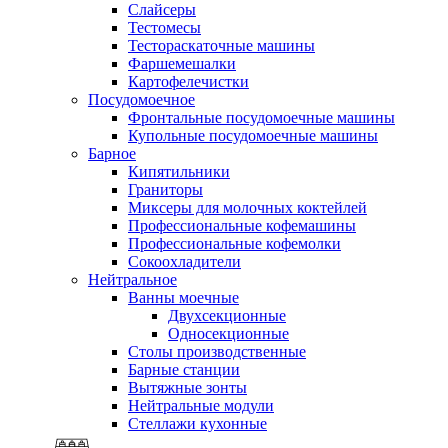
Слайсеры
Тестомесы
Тестораскаточные машины
Фаршемешалки
Картофелечистки
Посудомоечное
Фронтальные посудомоечные машины
Купольные посудомоечные машины
Барное
Кипятильники
Граниторы
Миксеры для молочных коктейлей
Профессиональные кофемашины
Профессиональные кофемолки
Сокоохладители
Нейтральное
Ванны моечные
Двухсекционные
Односекционные
Столы производственные
Барные станции
Вытяжные зонты
Нейтральные модули
Стеллажи кухонные