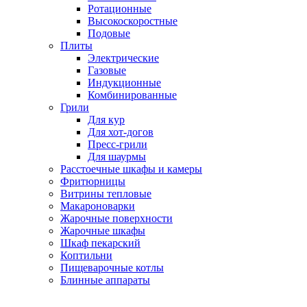
Ротационные
Высокоскоростные
Подовые
Плиты
Электрические
Газовые
Индукционные
Комбинированные
Грили
Для кур
Для хот-догов
Пресс-грили
Для шаурмы
Расстоечные шкафы и камеры
Фритюрницы
Витрины тепловые
Макароноварки
Жарочные поверхности
Жарочные шкафы
Шкаф пекарский
Коптильни
Пищеварочные котлы
Блинные аппараты