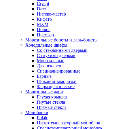
Cryspi
Dazzl
Интеко-мастер
Кифато
МХМ
Полюс
Премьер
Морозильные бонеты и ларь-бонеты
Холодильные шкафы
Со стеклянными дверьми
С глухими дверьми
Морозильные
Для пекарен
Специализированные
Барные
Шоковой заморозки
Фармацевтические
Морозильные лари
Глухая крышка
Гнутые стекла
Прямые стекла
Моноблоки
Polair
Низкотемпературный моноблок
Среднетемпературный моноблок