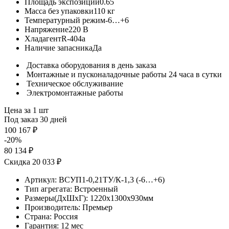
Площадь экспозиции
0.65
Масса без упаковки
110 кг
Температурный режим
-6…+6
Напряжение
220 В
Хладагент
R-404a
Наличие запасника
Да
Доставка оборудования в день заказа
Монтажные и пусконаладочные работы 24 часа в сутки
Техническое обслуживание
Электромонтажные работы
Цена за 1 шт
Под заказ 30 дней
100 167 ₽
-20%
80 134 ₽
Скидка 20 033 ₽
Артикул:
ВСУП1-0,21ТУ/К-1,3 (-6…+6)
Тип агрегата:
Встроенный
Размеры(ДхШхГ):
1220x1300x930мм
Производитель:
Премьер
Страна:
Россия
Гарантия:
12 мес