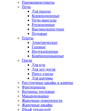
Пароконвектоматы
Печи
Для пиццы
Конвекционные
Печи-мангалы
Ротационные
Высокоскоростные
Подовые
Плиты
Электрические
Газовые
Индукционные
Комбинированные
Грили
Для кур
Для хот-догов
Пресс-грили
Для шаурмы
Расстоечные шкафы и камеры
Фритюрницы
Витрины тепловые
Макароноварки
Жарочные поверхности
Жарочные шкафы
Шкаф пекарский