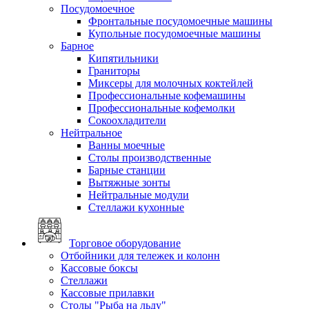
Посудомоечное
Фронтальные посудомоечные машины
Купольные посудомоечные машины
Барное
Кипятильники
Граниторы
Миксеры для молочных коктейлей
Профессиональные кофемашины
Профессиональные кофемолки
Сокоохладители
Нейтральное
Ванны моечные
Столы производственные
Барные станции
Вытяжные зонты
Нейтральные модули
Стеллажи кухонные
Торговое оборудование
Отбойники для тележек и колонн
Кассовые боксы
Стеллажи
Кассовые прилавки
Столы "Рыба на льду"