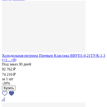
Холодильная витрина Премьер Классика ВВУП1-0,21ТУ/К-1,3
(+1…+8)
Под заказ 30 дней
92 762 ₽
74 210 ₽
за
1 шт
-20%
Купить