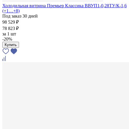
Холодильная витрина Премьер Классика ВВУП1-0,28ТУ/К-1,6
(+1…+8)
Под заказ 30 дней
98 529 ₽
78 823 ₽
за
1 шт
-20%
Купить