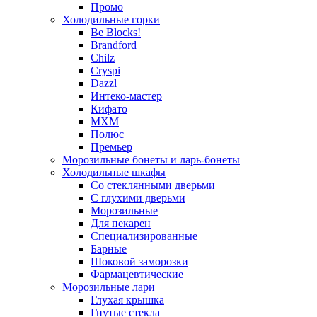
Промо
Холодильные горки
Be Blocks!
Brandford
Chilz
Cryspi
Dazzl
Интеко-мастер
Кифато
МХМ
Полюс
Премьер
Морозильные бонеты и ларь-бонеты
Холодильные шкафы
Со стеклянными дверьми
С глухими дверьми
Морозильные
Для пекарен
Специализированные
Барные
Шоковой заморозки
Фармацевтические
Морозильные лари
Глухая крышка
Гнутые стекла