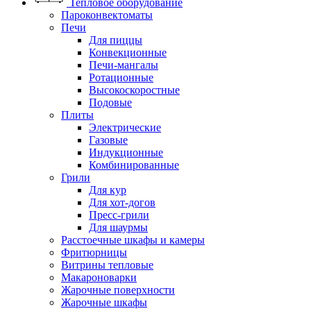
Тепловое оборудование
Пароконвектоматы
Печи
Для пиццы
Конвекционные
Печи-мангалы
Ротационные
Высокоскоростные
Подовые
Плиты
Электрические
Газовые
Индукционные
Комбинированные
Грили
Для кур
Для хот-догов
Пресс-грили
Для шаурмы
Расстоечные шкафы и камеры
Фритюрницы
Витрины тепловые
Макароноварки
Жарочные поверхности
Жарочные шкафы