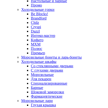
Настольные и барные
Промо
Холодильные горки
Be Blocks!
Brandford
Chilz
Cryspi
Dazzl
Интеко-мастер
Кифато
МХМ
Полюс
Премьер
Морозильные бонеты и ларь-бонеты
Холодильные шкафы
Со стеклянными дверьми
С глухими дверьми
Морозильные
Для пекарен
Специализированные
Барные
Шоковой заморозки
Фармацевтические
Морозильные лари
Глухая крышка