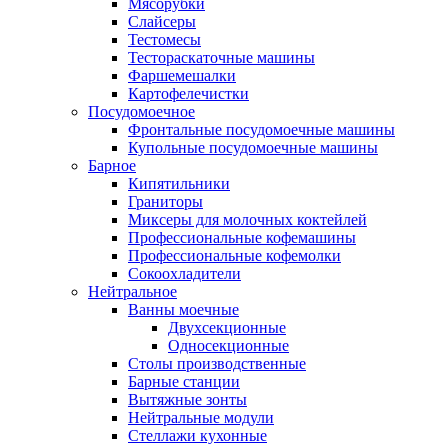
Мясорубки
Слайсеры
Тестомесы
Тестораскаточные машины
Фаршемешалки
Картофелечистки
Посудомоечное
Фронтальные посудомоечные машины
Купольные посудомоечные машины
Барное
Кипятильники
Граниторы
Миксеры для молочных коктейлей
Профессиональные кофемашины
Профессиональные кофемолки
Сокоохладители
Нейтральное
Ванны моечные
Двухсекционные
Односекционные
Столы производственные
Барные станции
Вытяжные зонты
Нейтральные модули
Стеллажи кухонные