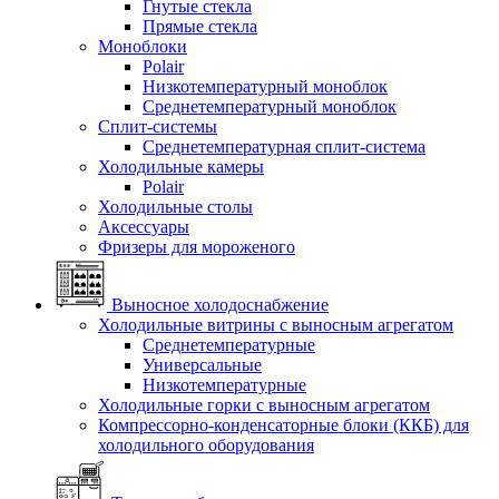
Гнутые стекла
Прямые стекла
Моноблоки
Polair
Низкотемпературный моноблок
Среднетемпературный моноблок
Сплит-системы
Среднетемпературная сплит-система
Холодильные камеры
Polair
Холодильные столы
Аксессуары
Фризеры для мороженого
Выносное холодоснабжение
Холодильные витрины с выносным агрегатом
Среднетемпературные
Универсальные
Низкотемпературные
Холодильные горки с выносным агрегатом
Компрессорно-конденсаторные блоки (ККБ) для
холодильного оборудования