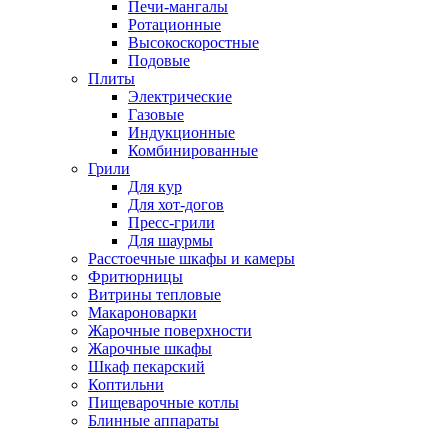
Печи-мангалы
Ротационные
Высокоскоростные
Подовые
Плиты
Электрические
Газовые
Индукционные
Комбинированные
Грили
Для кур
Для хот-догов
Пресс-грили
Для шаурмы
Расстоечные шкафы и камеры
Фритюрницы
Витрины тепловые
Макароноварки
Жарочные поверхности
Жарочные шкафы
Шкаф пекарский
Коптильни
Пищеварочные котлы
Блинные аппараты