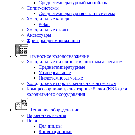
Среднетемпературный моноблок
Сплит-системы
Среднетемпературная сплит-система
Холодильные камеры
Polair
Холодильные столы
Аксессуары
Фризеры для мороженого
Выносное холодоснабжение
Холодильные витрины с выносным агрегатом
Среднетемпературные
Универсальные
Низкотемпературные
Холодильные горки с выносным агрегатом
Компрессорно-конденсаторные блоки (ККБ) для
холодильного оборудования
Тепловое оборудование
Пароконвектоматы
Печи
Для пиццы
Конвекционные