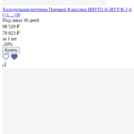
Холодильная витрина Премьер Классика ВВУП1-0,28ТУ/К-1,6
(+1…+8)
Под заказ 30 дней
98 529 ₽
78 823 ₽
за
1 шт
-20%
Купить