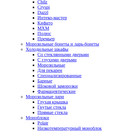
Chilz
Cryspi
Dazzl
Интеко-мастер
Кифато
МХМ
Полюс
Премьер
Морозильные бонеты и ларь-бонеты
Холодильные шкафы
Со стеклянными дверьми
С глухими дверьми
Морозильные
Для пекарен
Специализированные
Барные
Шоковой заморозки
Фармацевтические
Морозильные лари
Глухая крышка
Гнутые стекла
Прямые стекла
Моноблоки
Polair
Низкотемпературный моноблок