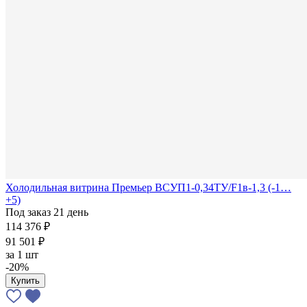
Холодильная витрина Премьер ВСУП1-0,34ТУ/F1в-1,3 (-1…
+5)
Под заказ 21 день
114 376 ₽
91 501 ₽
за
1 шт
-20%
Купить