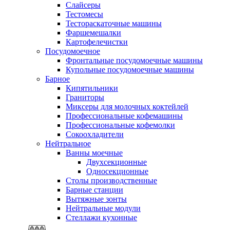
Слайсеры
Тестомесы
Тестораскаточные машины
Фаршемешалки
Картофелечистки
Посудомоечное
Фронтальные посудомоечные машины
Купольные посудомоечные машины
Барное
Кипятильники
Граниторы
Миксеры для молочных коктейлей
Профессиональные кофемашины
Профессиональные кофемолки
Сокоохладители
Нейтральное
Ванны моечные
Двухсекционные
Односекционные
Столы производственные
Барные станции
Вытяжные зонты
Нейтральные модули
Стеллажи кухонные