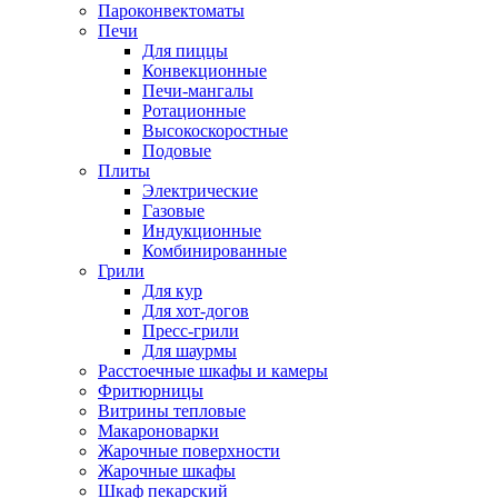
Пароконвектоматы
Печи
Для пиццы
Конвекционные
Печи-мангалы
Ротационные
Высокоскоростные
Подовые
Плиты
Электрические
Газовые
Индукционные
Комбинированные
Грили
Для кур
Для хот-догов
Пресс-грили
Для шаурмы
Расстоечные шкафы и камеры
Фритюрницы
Витрины тепловые
Макароноварки
Жарочные поверхности
Жарочные шкафы
Шкаф пекарский