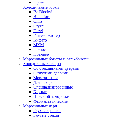
Промо
Холодильные горки
Be Blocks!
Brandford
Chilz
Cryspi
Dazzl
Интеко-мастер
Кифато
МХМ
Полюс
Премьер
Морозильные бонеты и ларь-бонеты
Холодильные шкафы
Со стеклянными дверьми
С глухими дверьми
Морозильные
Для пекарен
Специализированные
Барные
Шоковой заморозки
Фармацевтические
Морозильные лари
Глухая крышка
Гнутые стекла