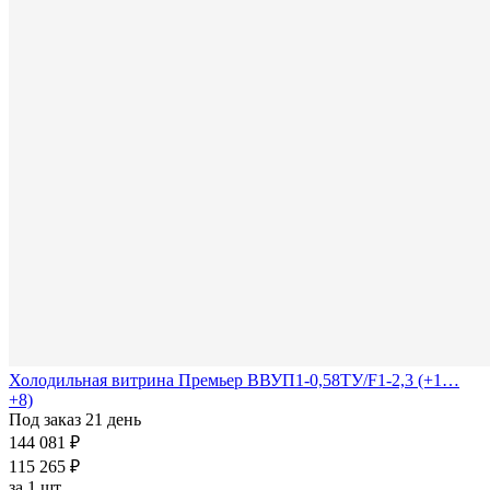
Холодильная витрина Премьер ВВУП1-0,58ТУ/F1-2,3 (+1…
+8)
Под заказ 21 день
144 081 ₽
115 265 ₽
за
1 шт