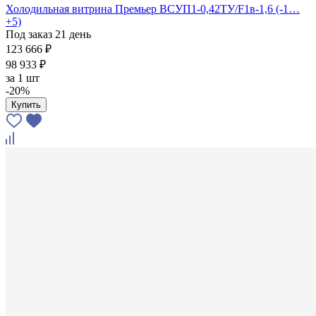
Холодильная витрина Премьер ВСУП1-0,42ТУ/F1в-1,6 (-1…
+5)
Под заказ 21 день
123 666 ₽
98 933 ₽
за
1 шт
-20%
Купить