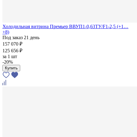
Холодильная витрина Премьер ВВУП1-0,63ТУ/F1-2,5 (+1…
+8)
Под заказ 21 день
157 070 ₽
125 656 ₽
за
1 шт
-20%
Купить