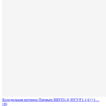
Холодильная витрина Премьер ВВУП1-0,39ТУ/F1-1,6 (+1…
+8)