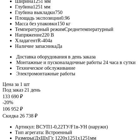
Ширина
1251 мм
Глубина
1251 мм
Глубина выкладки
750
Площадь экспозиции
0.96
Масса без упаковки
150 кг
Температурный режим
Среднетемпературный
Напряжение
220 В
Хладагент
R-404a
Наличие запасника
Да
Доставка оборудования в день заказа
Монтажные и пусконаладочные работы 24 часа в сутки
Техническое обслуживание
Электромонтажные работы
Цена за 1 шт
Под заказ 21 день
133 690 ₽
-20%
106 952 ₽
Скидка 26 738 ₽
Артикул:
ВСУП1-0,22ТУ/F1в-УН (наружн)
Тип агрегата:
Встроенный
Размеры(ДхШхГ):
1220x1251x1251мм