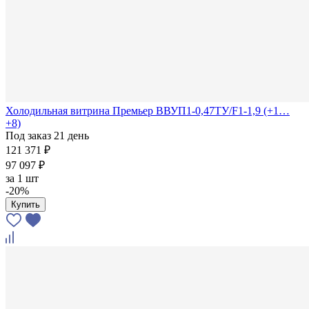
Холодильная витрина Премьер ВВУП1-0,47ТУ/F1-1,9 (+1…
+8)
Под заказ 21 день
121 371 ₽
97 097 ₽
за
1 шт
-20%
Купить