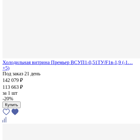
Холодильная витрина Премьер ВСУП1-0,51ТУ/F1в-1,9 (-1…
+5)
Под заказ 21 день
142 079 ₽
113 663 ₽
за
1 шт
-20%
Купить