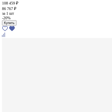
108 459 ₽
86 767 ₽
за
1 шт
-20%
Купить