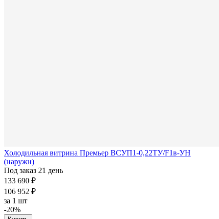
Холодильная витрина Премьер ВСУП1-0,22ТУ/F1в-УН
(наружн)
Под заказ 21 день
133 690 ₽
106 952 ₽
за
1 шт
-20%