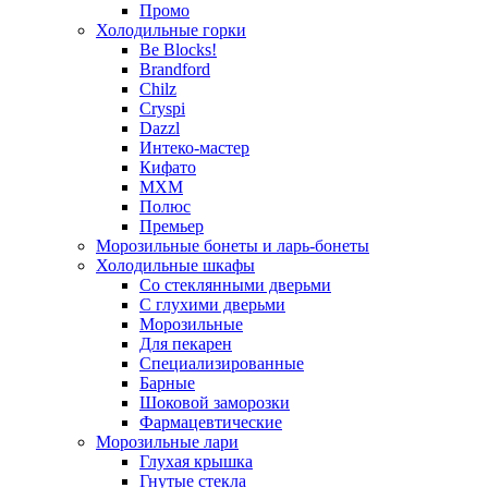
Промо
Холодильные горки
Be Blocks!
Brandford
Chilz
Cryspi
Dazzl
Интеко-мастер
Кифато
МХМ
Полюс
Премьер
Морозильные бонеты и ларь-бонеты
Холодильные шкафы
Со стеклянными дверьми
С глухими дверьми
Морозильные
Для пекарен
Специализированные
Барные
Шоковой заморозки
Фармацевтические
Морозильные лари
Глухая крышка
Гнутые стекла