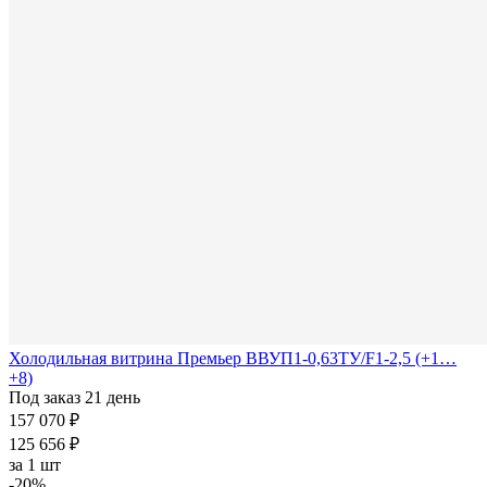
Холодильная витрина Премьер ВВУП1-0,63ТУ/F1-2,5 (+1…
+8)
Под заказ 21 день
157 070 ₽
125 656 ₽
за
1 шт
-20%