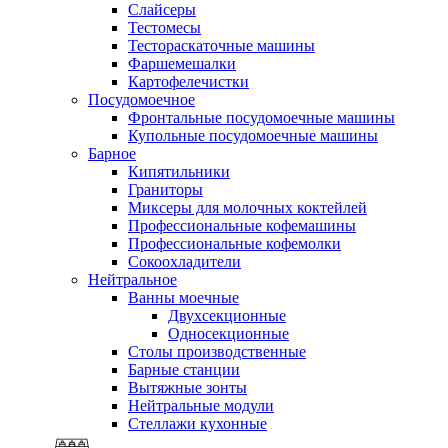
Слайсеры
Тестомесы
Тестораскаточные машины
Фаршемешалки
Картофелечистки
Посудомоечное
Фронтальные посудомоечные машины
Купольные посудомоечные машины
Барное
Кипятильники
Граниторы
Миксеры для молочных коктейлей
Профессиональные кофемашины
Профессиональные кофемолки
Сокоохладители
Нейтральное
Ванны моечные
Двухсекционные
Односекционные
Столы производственные
Барные станции
Вытяжные зонты
Нейтральные модули
Стеллажи кухонные