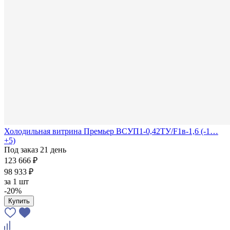
Холодильная витрина Премьер ВСУП1-0,42ТУ/F1в-1,6 (-1…
+5)
Под заказ 21 день
123 666 ₽
98 933 ₽
за
1 шт
-20%
Купить