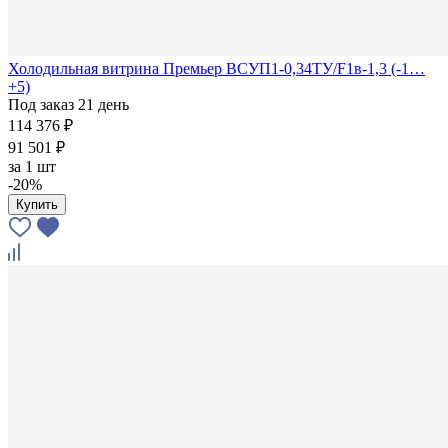
Холодильная витрина Премьер ВСУП1-0,34ТУ/F1в-1,3 (-1…
+5)
Под заказ 21 день
114 376 ₽
91 501 ₽
за
1 шт
-20%
Купить