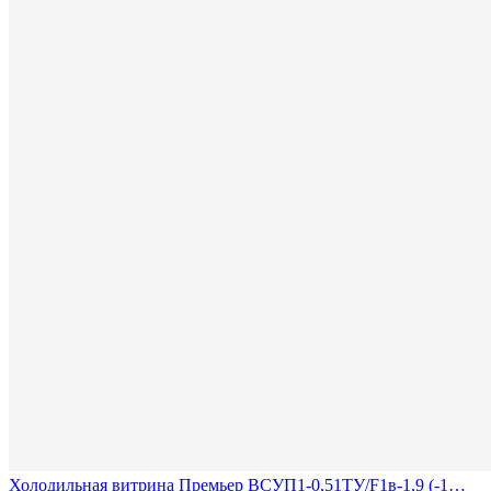
Холодильная витрина Премьер ВСУП1-0,51ТУ/F1в-1,9 (-1…