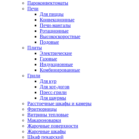
Пароконвектоматы
Печи
Для пиццы
Конвекционные
Печи-мангалы
Ротационные
Высокоскоростные
Подовые
Плиты
Электрические
Газовые
Индукционные
Комбинированные
Грили
Для кур
Для хот-догов
Пресс-грили
Для шаурмы
Расстоечные шкафы и камеры
Фритюрницы
Витрины тепловые
Макароноварки
Жарочные поверхности
Жарочные шкафы
Шкаф пекарский