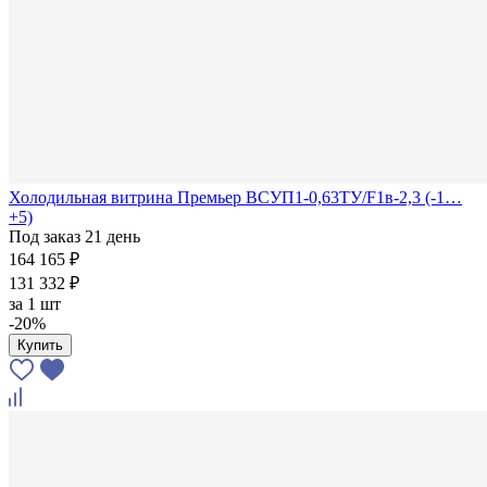
Холодильная витрина Премьер ВСУП1-0,63ТУ/F1в-2,3 (-1…
+5)
Под заказ 21 день
164 165 ₽
131 332 ₽
за
1 шт
-20%
Купить