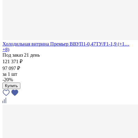
Холодильная витрина Премьер ВВУП1-0,47ТУ/F1-1,9 (+1…
+8)
Под заказ 21 день
121 371 ₽
97 097 ₽
за
1 шт
-20%
Купить