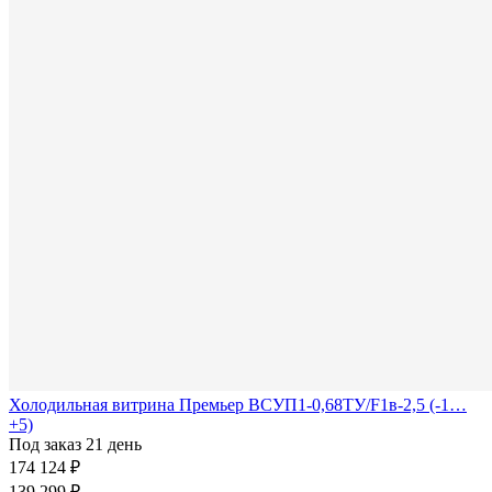
Холодильная витрина Премьер ВСУП1-0,68ТУ/F1в-2,5 (-1…
+5)
Под заказ 21 день
174 124 ₽
139 299 ₽