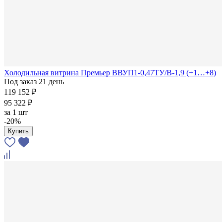
Холодильная витрина Премьер ВВУП1-0,47ТУ/В-1,9 (+1…+8)
Под заказ 21 день
119 152 ₽
95 322 ₽
за
1 шт
-20%
Купить