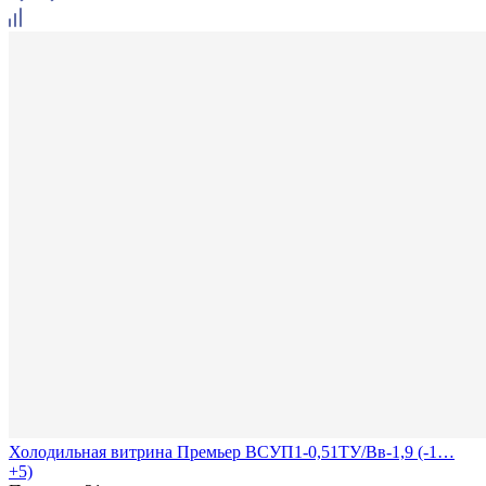
Холодильная витрина Премьер ВСУП1-0,51ТУ/Вв-1,9 (-1…
+5)