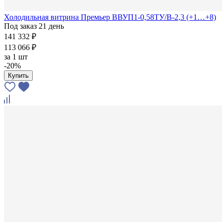
Холодильная витрина Премьер ВВУП1-0,58ТУ/В-2,3 (+1…+8)
Под заказ 21 день
141 332 ₽
113 066 ₽
за
1 шт
-20%
Купить