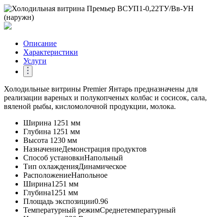
Описание
Характеристики
Услуги
Холодильные витрины Premier Янтарь предназначены для
реализации вареных и полукопченых колбас и сосисок, сала,
вяленой рыбы, кисломолочной продукции, молока.
Ширина
1251 мм
Глубина
1251 мм
Высота
1230 мм
Назначение
Демонстрация продуктов
Способ установки
Напольный
Тип охлаждения
Динамическое
Расположение
Напольное
Ширина
1251 мм
Глубина
1251 мм
Площадь экспозиции
0.96
Температурный режим
Среднетемпературный