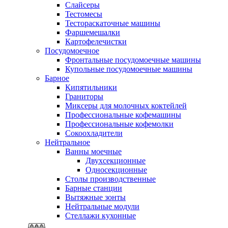
Слайсеры
Тестомесы
Тестораскаточные машины
Фаршемешалки
Картофелечистки
Посудомоечное
Фронтальные посудомоечные машины
Купольные посудомоечные машины
Барное
Кипятильники
Граниторы
Миксеры для молочных коктейлей
Профессиональные кофемашины
Профессиональные кофемолки
Сокоохладители
Нейтральное
Ванны моечные
Двухсекционные
Односекционные
Столы производственные
Барные станции
Вытяжные зонты
Нейтральные модули
Стеллажи кухонные