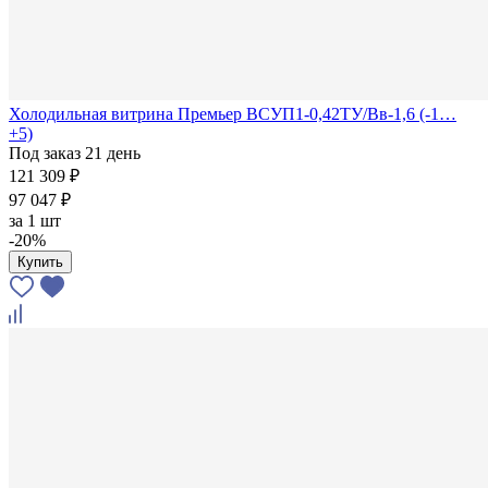
Холодильная витрина Премьер ВСУП1-0,42ТУ/Вв-1,6 (-1…
+5)
Под заказ 21 день
121 309 ₽
97 047 ₽
за
1 шт
-20%
Купить