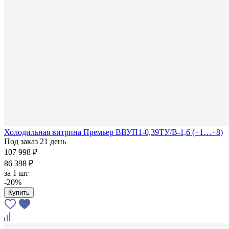
Холодильная витрина Премьер ВВУП1-0,39ТУ/В-1,6 (+1…+8)
Под заказ 21 день
107 998 ₽
86 398 ₽
за
1 шт
-20%
Купить