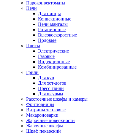
Пароконвектоматы
Печи
Для пиццы
Конвекционные
Печи-мангалы
Ротационные
Высокоскоростные
Подовые
Плиты
Электрические
Газовые
Индукционные
Комбинированные
Грили
Для кур
Для хот-догов
Пресс-грили
Для шаурмы
Расстоечные шкафы и камеры
Фритюрницы
Витрины тепловые
Макароноварки
Жарочные поверхности
Жарочные шкафы
Шкаф пекарский