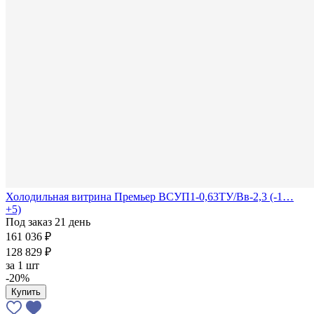
Холодильная витрина Премьер ВСУП1-0,63ТУ/Вв-2,3 (-1…
+5)
Под заказ 21 день
161 036 ₽
128 829 ₽
за
1 шт
-20%
Купить