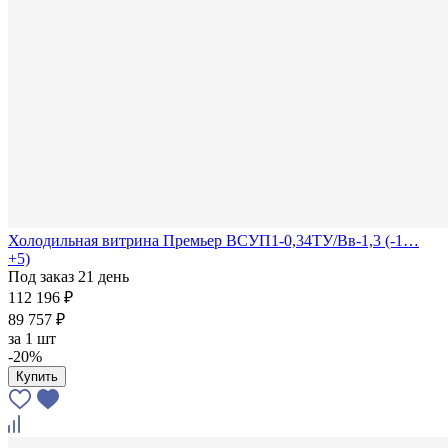
Холодильная витрина Премьер ВСУП1-0,34ТУ/Вв-1,3 (-1…
+5)
Под заказ 21 день
112 196 ₽
89 757 ₽
за
1 шт
-20%
Купить