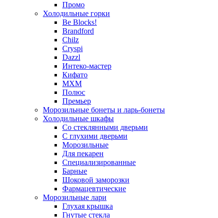
Промо
Холодильные горки
Be Blocks!
Brandford
Chilz
Cryspi
Dazzl
Интеко-мастер
Кифато
МХМ
Полюс
Премьер
Морозильные бонеты и ларь-бонеты
Холодильные шкафы
Со стеклянными дверьми
С глухими дверьми
Морозильные
Для пекарен
Специализированные
Барные
Шоковой заморозки
Фармацевтические
Морозильные лари
Глухая крышка
Гнутые стекла