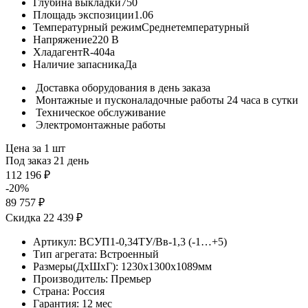
Глубина выкладки
750
Площадь экспозиции
1.06
Температурный режим
Среднетемпературный
Напряжение
220 В
Хладагент
R-404a
Наличие запасника
Да
Доставка оборудования в день заказа
Монтажные и пусконаладочные работы 24 часа в сутки
Техническое обслуживание
Электромонтажные работы
Цена за 1 шт
Под заказ 21 день
112 196 ₽
-20%
89 757 ₽
Скидка 22 439 ₽
Артикул:
ВСУП1-0,34ТУ/Вв-1,3 (-1…+5)
Тип агрегата:
Встроенный
Размеры(ДхШхГ):
1230x1300x1089мм
Производитель:
Премьер
Страна:
Россия
Гарантия:
12 мес