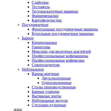
Слайсеры
Тестомесы
Тестораскаточные машины
Фаршемешалки
Картофелечистки
Посудомоечное
Фронтальные посудомоечные машины
Купольные посудомоечные машины
Барное
Кипятильники
Граниторы
Миксеры для молочных коктейлей
Профессиональные кофемашины
Профессиональные кофемолки
Сокоохладители
Нейтральное
Ванны моечные
Двухсекционные
Односекционные
Столы производственные
Барные станции
Вытяжные зонты
Нейтральные модули
Стеллажи кухонные