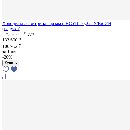
Холодильная витрина Премьер ВСУП1-0,22ТУ/Вв-УН
(наружн)
Под заказ 21 день
133 690 ₽
106 952 ₽
за
1 шт
-20%
Купить