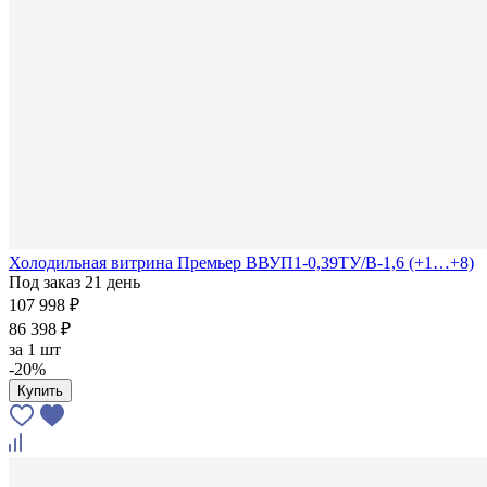
Холодильная витрина Премьер ВВУП1-0,39ТУ/В-1,6 (+1…+8)
Под заказ 21 день
107 998 ₽
86 398 ₽
за
1 шт
-20%
Купить