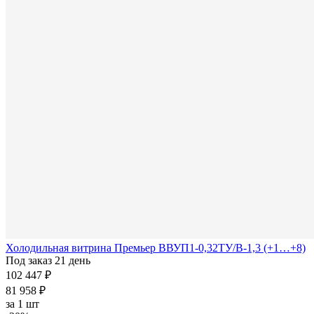
Холодильная витрина Премьер ВВУП1-0,32ТУ/В-1,3 (+1…+8)
Под заказ 21 день
102 447 ₽
81 958 ₽
за
1 шт