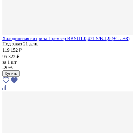
Холодильная витрина Премьер ВВУП1-0,47ТУ/В-1,9 (+1…+8)
Под заказ 21 день
119 152 ₽
95 322 ₽
за
1 шт
-20%
Купить