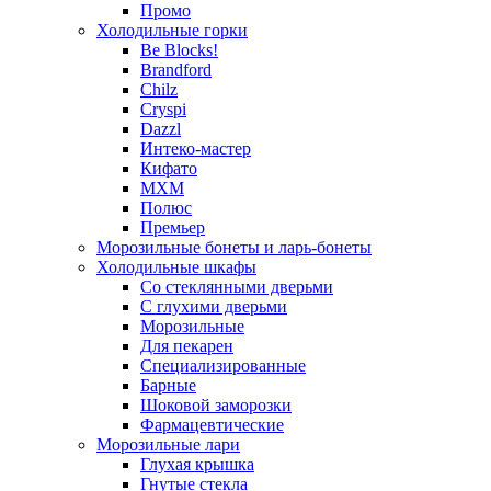
Промо
Холодильные горки
Be Blocks!
Brandford
Chilz
Cryspi
Dazzl
Интеко-мастер
Кифато
МХМ
Полюс
Премьер
Морозильные бонеты и ларь-бонеты
Холодильные шкафы
Со стеклянными дверьми
С глухими дверьми
Морозильные
Для пекарен
Специализированные
Барные
Шоковой заморозки
Фармацевтические
Морозильные лари
Глухая крышка
Гнутые стекла