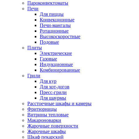
Пароконвектоматы
Печи
Для пиццы
Конвекционные
Печи-мангалы
Ротационные
Высокоскоростные
Подовые
Плиты
Электрические
Газовые
Индукционные
Комбинированные
Грили
Для кур
Для хот-догов
Пресс-грили
Для шаурмы
Расстоечные шкафы и камеры
Фритюрницы
Витрины тепловые
Макароноварки
Жарочные поверхности
Жарочные шкафы
Шкаф пекарский