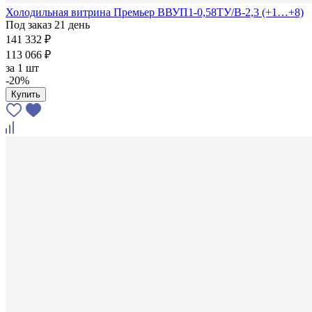
Холодильная витрина Премьер ВВУП1-0,58ТУ/В-2,3 (+1…+8)
Под заказ 21 день
141 332 ₽
113 066 ₽
за
1 шт
-20%
Купить