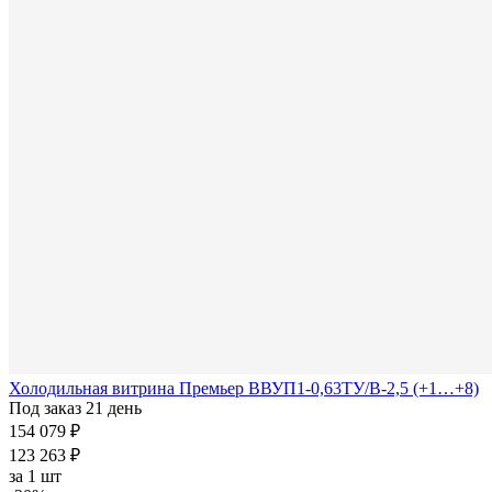
Холодильная витрина Премьер ВВУП1-0,63ТУ/В-2,5 (+1…+8)
Под заказ 21 день
154 079 ₽
123 263 ₽
за
1 шт