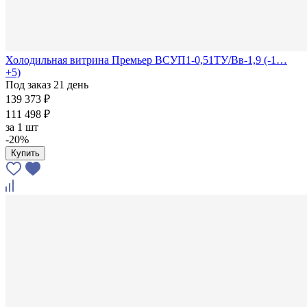
Холодильная витрина Премьер ВСУП1-0,51ТУ/Вв-1,9 (-1…
+5)
Под заказ 21 день
139 373 ₽
111 498 ₽
за
1 шт
-20%
Купить