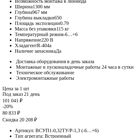
Возможность монтажа в линию
да
Ширина
1300 мм
Глубина
967 мм
Глубина выкладки
650
Площадь экспозиции
0.79
Масса без упаковки
115 кг
Температурный режим
-6…+6
Напряжение
220 В
Хладагент
R-404a
Наличие запасника
Да
Доставка оборудования в день заказа
Монтажные и пусконаладочные работы 24 часа в сутки
Техническое обслуживание
Электромонтажные работы
Цена за 1 шт
Под заказ 21 день
101 041 ₽
-20%
80 833 ₽
Скидка 20 208 ₽
Артикул:
ВСУП1-0,32ТУ/Р-1,3 (-6…+6)
Тип агрегата:
Встроенный