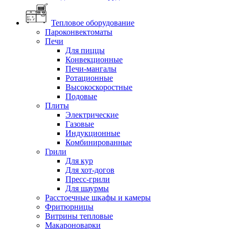
Тепловое оборудование
Пароконвектоматы
Печи
Для пиццы
Конвекционные
Печи-мангалы
Ротационные
Высокоскоростные
Подовые
Плиты
Электрические
Газовые
Индукционные
Комбинированные
Грили
Для кур
Для хот-догов
Пресс-грили
Для шаурмы
Расстоечные шкафы и камеры
Фритюрницы
Витрины тепловые
Макароноварки