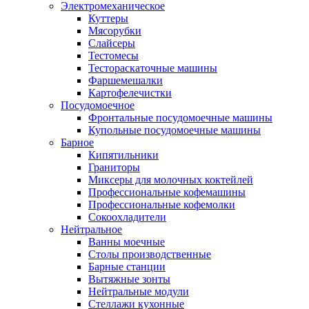
Электромеханическое
Куттеры
Мясорубки
Слайсеры
Тестомесы
Тестораскаточные машины
Фаршемешалки
Картофелечистки
Посудомоечное
Фронтальные посудомоечные машины
Купольные посудомоечные машины
Барное
Кипятильники
Граниторы
Миксеры для молочных коктейлей
Профессиональные кофемашины
Профессиональные кофемолки
Сокоохладители
Нейтральное
Ванны моечные
Столы производственные
Барные станции
Вытяжные зонты
Нейтральные модули
Стеллажи кухонные