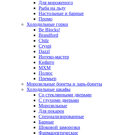
Для мороженого
Рыба на льду
Настольные и барные
Промо
Холодильные горки
Be Blocks!
Brandford
Chilz
Cryspi
Dazzl
Интеко-мастер
Кифато
МХМ
Полюс
Премьер
Морозильные бонеты и ларь-бонеты
Холодильные шкафы
Со стеклянными дверьми
С глухими дверьми
Морозильные
Для пекарен
Специализированные
Барные
Шоковой заморозки
Фармацевтические