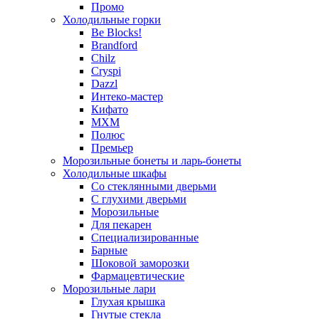
Промо
Холодильные горки
Be Blocks!
Brandford
Chilz
Cryspi
Dazzl
Интеко-мастер
Кифато
МХМ
Полюс
Премьер
Морозильные бонеты и ларь-бонеты
Холодильные шкафы
Со стеклянными дверьми
С глухими дверьми
Морозильные
Для пекарен
Специализированные
Барные
Шоковой заморозки
Фармацевтические
Морозильные лари
Глухая крышка
Гнутые стекла