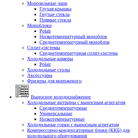
Морозильные лари
Глухая крышка
Гнутые стекла
Прямые стекла
Моноблоки
Polair
Низкотемпературный моноблок
Среднетемпературный моноблок
Сплит-системы
Среднетемпературная сплит-система
Холодильные камеры
Polair
Холодильные столы
Аксессуары
Фризеры для мороженого
Выносное холодоснабжение
Холодильные витрины с выносным агрегатом
Среднетемпературные
Универсальные
Низкотемпературные
Холодильные горки с выносным агрегатом
Компрессорно-конденсаторные блоки (ККБ) для
холодильного оборудования