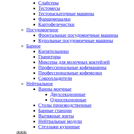
Слайсеры
Тестомесы
Тестораскаточные машины
Фаршемешалки
Картофелечистки
Посудомоечное
Фронтальные посудомоечные машины
Купольные посудомоечные машины
Барное
Кипятильники
Граниторы
Миксеры для молочных коктейлей
Профессиональные кофемашины
Профессиональные кофемолки
Сокоохладители
Нейтральное
Ванны моечные
Двухсекционные
Односекционные
Столы производственные
Барные станции
Вытяжные зонты
Нейтральные модули
Стеллажи кухонные