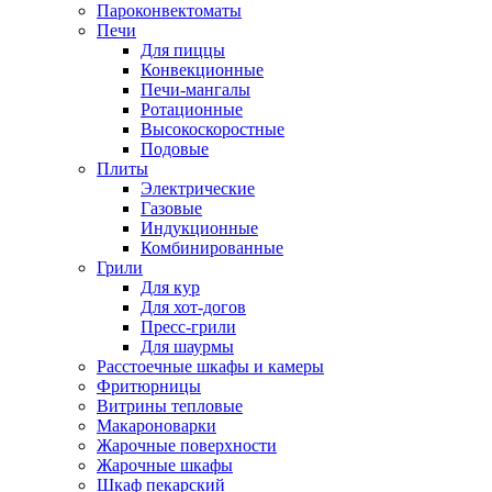
Пароконвектоматы
Печи
Для пиццы
Конвекционные
Печи-мангалы
Ротационные
Высокоскоростные
Подовые
Плиты
Электрические
Газовые
Индукционные
Комбинированные
Грили
Для кур
Для хот-догов
Пресс-грили
Для шаурмы
Расстоечные шкафы и камеры
Фритюрницы
Витрины тепловые
Макароноварки
Жарочные поверхности
Жарочные шкафы
Шкаф пекарский