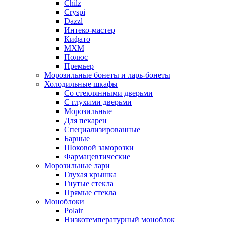
Chilz
Cryspi
Dazzl
Интеко-мастер
Кифато
МХМ
Полюс
Премьер
Морозильные бонеты и ларь-бонеты
Холодильные шкафы
Со стеклянными дверьми
С глухими дверьми
Морозильные
Для пекарен
Специализированные
Барные
Шоковой заморозки
Фармацевтические
Морозильные лари
Глухая крышка
Гнутые стекла
Прямые стекла
Моноблоки
Polair
Низкотемпературный моноблок