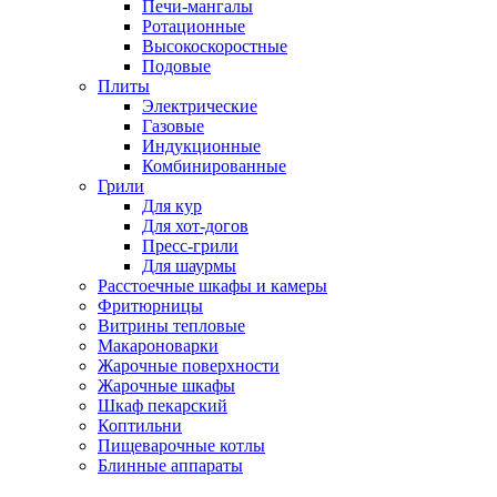
Печи-мангалы
Ротационные
Высокоскоростные
Подовые
Плиты
Электрические
Газовые
Индукционные
Комбинированные
Грили
Для кур
Для хот-догов
Пресс-грили
Для шаурмы
Расстоечные шкафы и камеры
Фритюрницы
Витрины тепловые
Макароноварки
Жарочные поверхности
Жарочные шкафы
Шкаф пекарский
Коптильни
Пищеварочные котлы
Блинные аппараты