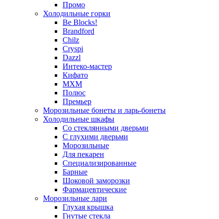
Промо
Холодильные горки
Be Blocks!
Brandford
Chilz
Cryspi
Dazzl
Интеко-мастер
Кифато
МХМ
Полюс
Премьер
Морозильные бонеты и ларь-бонеты
Холодильные шкафы
Со стеклянными дверьми
С глухими дверьми
Морозильные
Для пекарен
Специализированные
Барные
Шоковой заморозки
Фармацевтические
Морозильные лари
Глухая крышка
Гнутые стекла