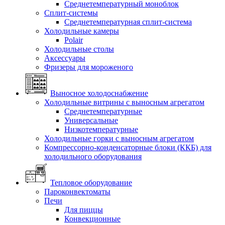
Среднетемпературный моноблок
Сплит-системы
Среднетемпературная сплит-система
Холодильные камеры
Polair
Холодильные столы
Аксессуары
Фризеры для мороженого
Выносное холодоснабжение
Холодильные витрины с выносным агрегатом
Среднетемпературные
Универсальные
Низкотемпературные
Холодильные горки с выносным агрегатом
Компрессорно-конденсаторные блоки (ККБ) для
холодильного оборудования
Тепловое оборудование
Пароконвектоматы
Печи
Для пиццы
Конвекционные