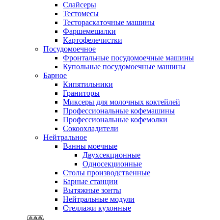
Слайсеры
Тестомесы
Тестораскаточные машины
Фаршемешалки
Картофелечистки
Посудомоечное
Фронтальные посудомоечные машины
Купольные посудомоечные машины
Барное
Кипятильники
Граниторы
Миксеры для молочных коктейлей
Профессиональные кофемашины
Профессиональные кофемолки
Сокоохладители
Нейтральное
Ванны моечные
Двухсекционные
Односекционные
Столы производственные
Барные станции
Вытяжные зонты
Нейтральные модули
Стеллажи кухонные