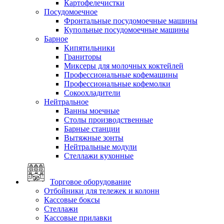
Картофелечистки
Посудомоечное
Фронтальные посудомоечные машины
Купольные посудомоечные машины
Барное
Кипятильники
Граниторы
Миксеры для молочных коктейлей
Профессиональные кофемашины
Профессиональные кофемолки
Сокоохладители
Нейтральное
Ванны моечные
Столы производственные
Барные станции
Вытяжные зонты
Нейтральные модули
Стеллажи кухонные
Торговое оборудование
Отбойники для тележек и колонн
Кассовые боксы
Стеллажи
Кассовые прилавки