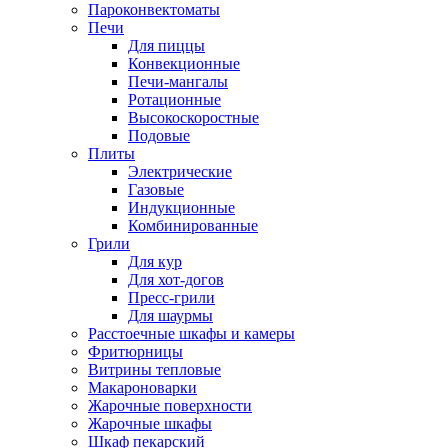
Пароконвектоматы
Печи
Для пиццы
Конвекционные
Печи-мангалы
Ротационные
Высокоскоростные
Подовые
Плиты
Электрические
Газовые
Индукционные
Комбинированные
Грили
Для кур
Для хот-догов
Пресс-грили
Для шаурмы
Расстоечные шкафы и камеры
Фритюрницы
Витрины тепловые
Макароноварки
Жарочные поверхности
Жарочные шкафы
Шкаф пекарский