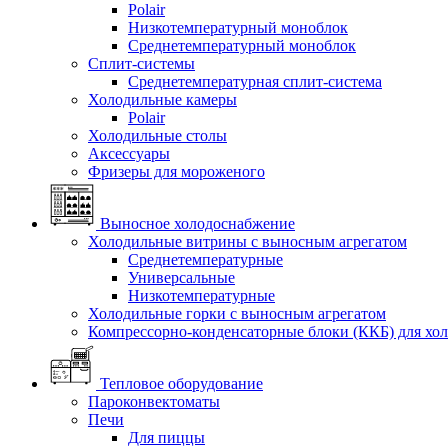
Polair
Низкотемпературный моноблок
Среднетемпературный моноблок
Сплит-системы
Среднетемпературная сплит-система
Холодильные камеры
Polair
Холодильные столы
Аксессуары
Фризеры для мороженого
Выносное холодоснабжение
Холодильные витрины с выносным агрегатом
Среднетемпературные
Универсальные
Низкотемпературные
Холодильные горки с выносным агрегатом
Компрессорно-конденсаторные блоки (ККБ) для хо
Тепловое оборудование
Пароконвектоматы
Печи
Для пиццы