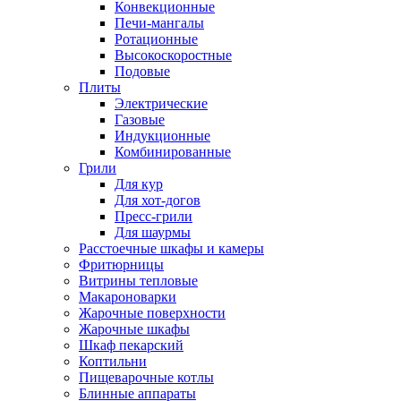
Конвекционные
Печи-мангалы
Ротационные
Высокоскоростные
Подовые
Плиты
Электрические
Газовые
Индукционные
Комбинированные
Грили
Для кур
Для хот-догов
Пресс-грили
Для шаурмы
Расстоечные шкафы и камеры
Фритюрницы
Витрины тепловые
Макароноварки
Жарочные поверхности
Жарочные шкафы
Шкаф пекарский
Коптильни
Пищеварочные котлы
Блинные аппараты