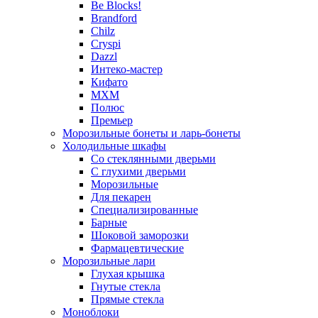
Be Blocks!
Brandford
Chilz
Cryspi
Dazzl
Интеко-мастер
Кифато
МХМ
Полюс
Премьер
Морозильные бонеты и ларь-бонеты
Холодильные шкафы
Со стеклянными дверьми
С глухими дверьми
Морозильные
Для пекарен
Специализированные
Барные
Шоковой заморозки
Фармацевтические
Морозильные лари
Глухая крышка
Гнутые стекла
Прямые стекла
Моноблоки