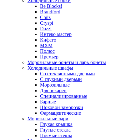
Холодильные горки
Be Blocks!
Brandford
Chilz
Cryspi
Dazzl
Интеко-мастер
Кифато
МХМ
Полюс
Премьер
Морозильные бонеты и ларь-бонеты
Холодильные шкафы
Со стеклянными дверьми
С глухими дверьми
Морозильные
Для пекарен
Специализированные
Барные
Шоковой заморозки
Фармацевтические
Морозильные лари
Глухая крышка
Гнутые стекла
Прямые стекла