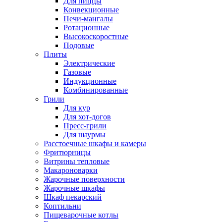
Для пиццы
Конвекционные
Печи-мангалы
Ротационные
Высокоскоростные
Подовые
Плиты
Электрические
Газовые
Индукционные
Комбинированные
Грили
Для кур
Для хот-догов
Пресс-грили
Для шаурмы
Расстоечные шкафы и камеры
Фритюрницы
Витрины тепловые
Макароноварки
Жарочные поверхности
Жарочные шкафы
Шкаф пекарский
Коптильни
Пищеварочные котлы