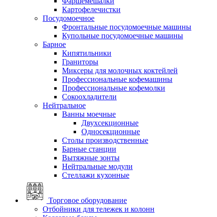
Фаршемешалки
Картофелечистки
Посудомоечное
Фронтальные посудомоечные машины
Купольные посудомоечные машины
Барное
Кипятильники
Граниторы
Миксеры для молочных коктейлей
Профессиональные кофемашины
Профессиональные кофемолки
Сокоохладители
Нейтральное
Ванны моечные
Двухсекционные
Односекционные
Столы производственные
Барные станции
Вытяжные зонты
Нейтральные модули
Стеллажи кухонные
Торговое оборудование
Отбойники для тележек и колонн