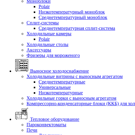
Моноблоки
Polair
Низкотемпературный моноблок
Среднетемпературный моноблок
Сплит-системы
Среднетемпературная сплит-система
Холодильные камеры
Polair
Холодильные столы
Аксессуары
Фризеры для мороженого
Выносное холодоснабжение
Холодильные витрины с выносным агрегатом
Среднетемпературные
Универсальные
Низкотемпературные
Холодильные горки с выносным агрегатом
Компрессорно-конденсаторные блоки (ККБ) для хо
Тепловое оборудование
Пароконвектоматы
Печи