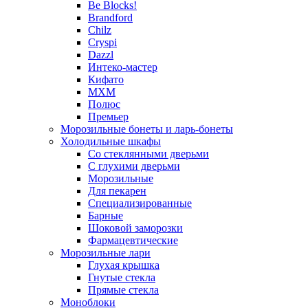
Be Blocks!
Brandford
Chilz
Cryspi
Dazzl
Интеко-мастер
Кифато
МХМ
Полюс
Премьер
Морозильные бонеты и ларь-бонеты
Холодильные шкафы
Со стеклянными дверьми
С глухими дверьми
Морозильные
Для пекарен
Специализированные
Барные
Шоковой заморозки
Фармацевтические
Морозильные лари
Глухая крышка
Гнутые стекла
Прямые стекла
Моноблоки