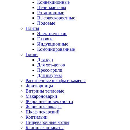
Конвекционные
Печи-мангалы
Ротационные
Высокоскоростные
Подовые
Плиты
Электрические
Газовые
Индукционные
Комбинированные
Грили
Для кур
Для хот-догов
Пресс-грили
Для шаурмы
Расстоечные шкафы и камеры
Фритюрницы
Витрины тепловые
Макароноварки
Жарочные поверхности
Жарочные шкафы
Шкаф пекарский
Коптильни
Пищеварочные котлы
Блинные аппараты