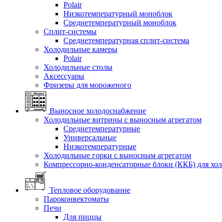
Polair
Низкотемпературный моноблок
Среднетемпературный моноблок
Сплит-системы
Среднетемпературная сплит-система
Холодильные камеры
Polair
Холодильные столы
Аксессуары
Фризеры для мороженого
Выносное холодоснабжение
Холодильные витрины с выносным агрегатом
Среднетемпературные
Универсальные
Низкотемпературные
Холодильные горки с выносным агрегатом
Компрессорно-конденсаторные блоки (ККБ) для хо
Тепловое оборудование
Пароконвектоматы
Печи
Для пиццы