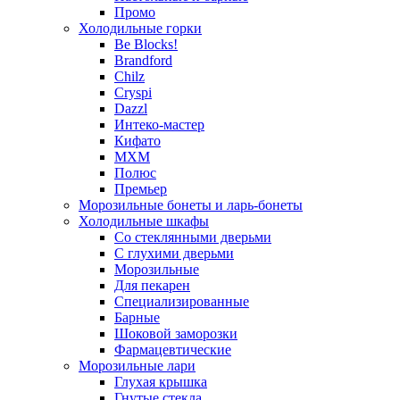
Промо
Холодильные горки
Be Blocks!
Brandford
Chilz
Cryspi
Dazzl
Интеко-мастер
Кифато
МХМ
Полюс
Премьер
Морозильные бонеты и ларь-бонеты
Холодильные шкафы
Со стеклянными дверьми
С глухими дверьми
Морозильные
Для пекарен
Специализированные
Барные
Шоковой заморозки
Фармацевтические
Морозильные лари
Глухая крышка
Гнутые стекла