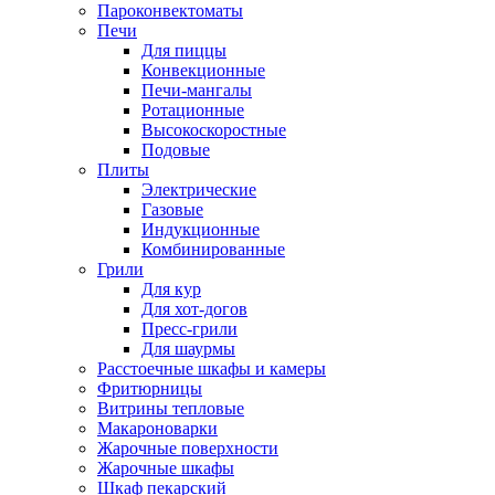
Пароконвектоматы
Печи
Для пиццы
Конвекционные
Печи-мангалы
Ротационные
Высокоскоростные
Подовые
Плиты
Электрические
Газовые
Индукционные
Комбинированные
Грили
Для кур
Для хот-догов
Пресс-грили
Для шаурмы
Расстоечные шкафы и камеры
Фритюрницы
Витрины тепловые
Макароноварки
Жарочные поверхности
Жарочные шкафы
Шкаф пекарский