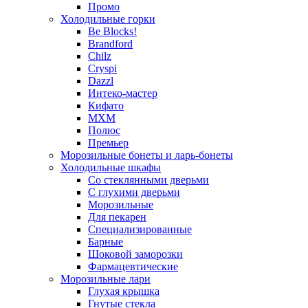
Промо
Холодильные горки
Be Blocks!
Brandford
Chilz
Cryspi
Dazzl
Интеко-мастер
Кифато
МХМ
Полюс
Премьер
Морозильные бонеты и ларь-бонеты
Холодильные шкафы
Со стеклянными дверьми
С глухими дверьми
Морозильные
Для пекарен
Специализированные
Барные
Шоковой заморозки
Фармацевтические
Морозильные лари
Глухая крышка
Гнутые стекла