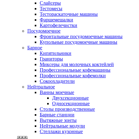
Слайсеры
Тестомесы
Тестораскаточные машины
Фаршемешалки
Картофелечистки
Посудомоечное
Фронтальные посудомоечные машины
Купольные посудомоечные машины
Барное
Кипятильники
Граниторы
Миксеры для молочных коктейлей
Профессиональные кофемашины
Профессиональные кофемолки
Сокоохладители
Нейтральное
Ванны моечные
Двухсекционные
Односекционные
Столы производственные
Барные станции
Вытяжные зонты
Нейтральные модули
Стеллажи кухонные