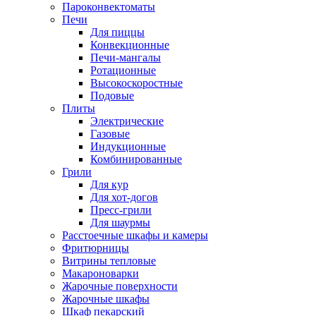
Пароконвектоматы
Печи
Для пиццы
Конвекционные
Печи-мангалы
Ротационные
Высокоскоростные
Подовые
Плиты
Электрические
Газовые
Индукционные
Комбинированные
Грили
Для кур
Для хот-догов
Пресс-грили
Для шаурмы
Расстоечные шкафы и камеры
Фритюрницы
Витрины тепловые
Макароноварки
Жарочные поверхности
Жарочные шкафы
Шкаф пекарский