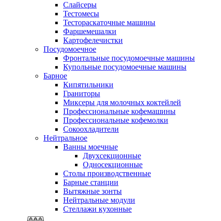
Слайсеры
Тестомесы
Тестораскаточные машины
Фаршемешалки
Картофелечистки
Посудомоечное
Фронтальные посудомоечные машины
Купольные посудомоечные машины
Барное
Кипятильники
Граниторы
Миксеры для молочных коктейлей
Профессиональные кофемашины
Профессиональные кофемолки
Сокоохладители
Нейтральное
Ванны моечные
Двухсекционные
Односекционные
Столы производственные
Барные станции
Вытяжные зонты
Нейтральные модули
Стеллажи кухонные