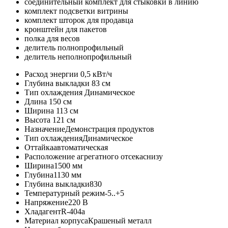
соединительный комплект для стыковки в линию
комплект подсветки витрины
комплект шторок для продавца
кронштейн для пакетов
полка для весов
делитель полнопрофильный
делитель неполнопрофильный
Расход энергии
0,5 кВт/ч
Глубина выкладки
83 см
Тип охлаждения
Динамическое
Длина
150 см
Ширина
113 см
Высота
121 см
Назначение
Демонстрация продуктов
Тип охлаждения
Динамическое
Оттайка
автоматическая
Расположение агрегатного отсека
снизу
Ширина
1500 мм
Глубина
1130 мм
Глубина выкладки
830
Температурный режим
-5..+5
Напряжение
220 В
Хладагент
R-404a
Материал корпуса
Крашеный металл