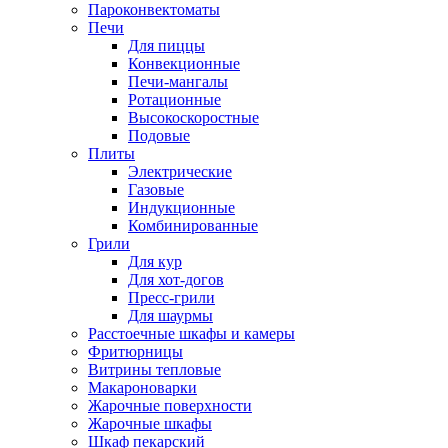
Пароконвектоматы
Печи
Для пиццы
Конвекционные
Печи-мангалы
Ротационные
Высокоскоростные
Подовые
Плиты
Электрические
Газовые
Индукционные
Комбинированные
Грили
Для кур
Для хот-догов
Пресс-грили
Для шаурмы
Расстоечные шкафы и камеры
Фритюрницы
Витрины тепловые
Макароноварки
Жарочные поверхности
Жарочные шкафы
Шкаф пекарский