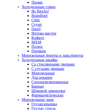
Промо
Холодильные горки
Be Blocks!
Brandford
Chilz
Cryspi
Dazzl
Интеко-мастер
Кифато
МХМ
Полюс
Премьер
Морозильные бонеты и ларь-бонеты
Холодильные шкафы
Со стеклянными дверьми
С глухими дверьми
Морозильные
Для пекарен
Специализированные
Барные
Шоковой заморозки
Фармацевтические
Морозильные лари
Глухая крышка
Гнутые стекла