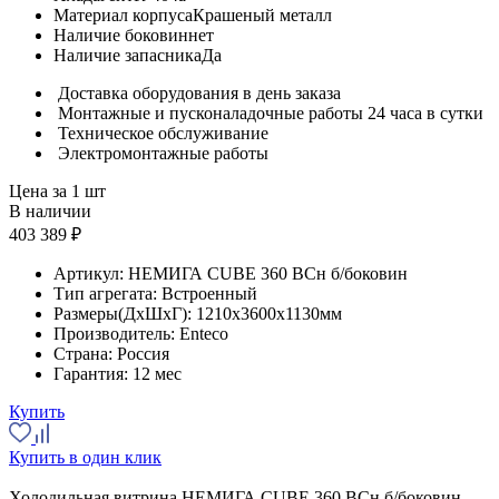
Материал корпуса
Крашеный металл
Наличие боковин
нет
Наличие запасника
Да
Доставка оборудования в день заказа
Монтажные и пусконаладочные работы 24 часа в сутки
Техническое обслуживание
Электромонтажные работы
Цена за 1 шт
В наличии
403 389 ₽
Артикул:
НЕМИГА CUBE 360 BCн б/боковин
Тип агрегата:
Встроенный
Размеры(ДхШхГ):
1210x3600x1130мм
Производитель:
Enteco
Страна:
Россия
Гарантия:
12 мес
Купить
Купить в один клик
Холодильная витрина НЕМИГА CUBE 360 BCн б/боковин