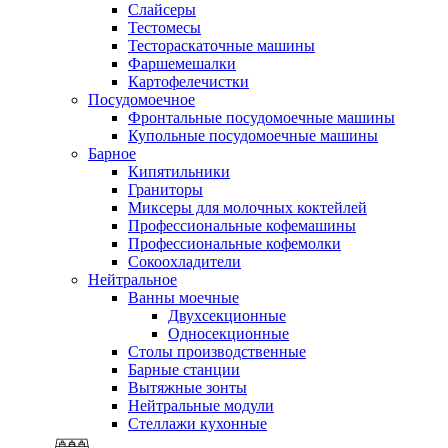
Слайсеры
Тестомесы
Тестораскаточные машины
Фаршемешалки
Картофелечистки
Посудомоечное
Фронтальные посудомоечные машины
Купольные посудомоечные машины
Барное
Кипятильники
Граниторы
Миксеры для молочных коктейлей
Профессиональные кофемашины
Профессиональные кофемолки
Сокоохладители
Нейтральное
Ванны моечные
Двухсекционные
Односекционные
Столы производственные
Барные станции
Вытяжные зонты
Нейтральные модули
Стеллажи кухонные