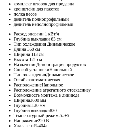
комплект шторок для продавца
кронштейн для пакетов
полка весов
делитель полнопрофильный
делитель неполнопрофильный
Расход энергии
1 кВт/ч
Глубина выкладки
83 см
Тип охлаждения
Динамическое
Длина
360 см
Ширина
113 см
Высота
121 см
Назначение
Демонстрация продуктов
Способ установки
Напольный
Тип охлаждения
Динамическое
Оттайка
автоматическая
Расположение
Напольное
Расположение агрегатного отсека
снизу
Возможность монтажа в линию
да
Ширина
3600 мм
Глубина
1130 мм
Глубина выкладки
830
Температурный режим
-5..+5
Напряжение
220 В
Хладагент
R-404a