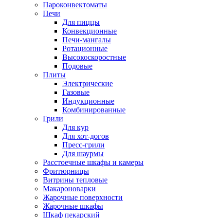
Пароконвектоматы
Печи
Для пиццы
Конвекционные
Печи-мангалы
Ротационные
Высокоскоростные
Подовые
Плиты
Электрические
Газовые
Индукционные
Комбинированные
Грили
Для кур
Для хот-догов
Пресс-грили
Для шаурмы
Расстоечные шкафы и камеры
Фритюрницы
Витрины тепловые
Макароноварки
Жарочные поверхности
Жарочные шкафы
Шкаф пекарский