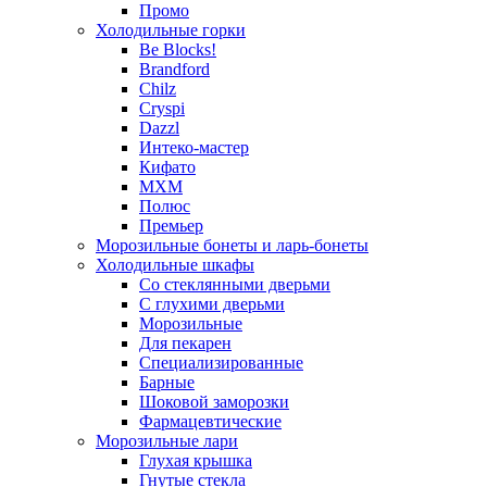
Промо
Холодильные горки
Be Blocks!
Brandford
Chilz
Cryspi
Dazzl
Интеко-мастер
Кифато
МХМ
Полюс
Премьер
Морозильные бонеты и ларь-бонеты
Холодильные шкафы
Со стеклянными дверьми
С глухими дверьми
Морозильные
Для пекарен
Специализированные
Барные
Шоковой заморозки
Фармацевтические
Морозильные лари
Глухая крышка
Гнутые стекла