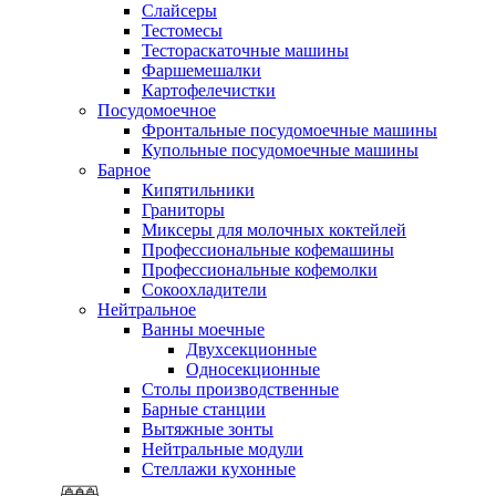
Слайсеры
Тестомесы
Тестораскаточные машины
Фаршемешалки
Картофелечистки
Посудомоечное
Фронтальные посудомоечные машины
Купольные посудомоечные машины
Барное
Кипятильники
Граниторы
Миксеры для молочных коктейлей
Профессиональные кофемашины
Профессиональные кофемолки
Сокоохладители
Нейтральное
Ванны моечные
Двухсекционные
Односекционные
Столы производственные
Барные станции
Вытяжные зонты
Нейтральные модули
Стеллажи кухонные