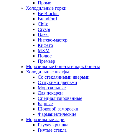
Промо
Холодильные горки
Be Blocks!
Brandford
Chilz
Cryspi
Dazzl
Интеко-мастер
Кифато
МХМ
Полюс
Премьер
Морозильные бонеты и ларь-бонеты
Холодильные шкафы
Со стеклянными дверьми
С глухими дверьми
Морозильные
Для пекарен
Специализированные
Барные
Шоковой заморозки
Фармацевтические
Морозильные лари
Глухая крышка
Гнутые стекла