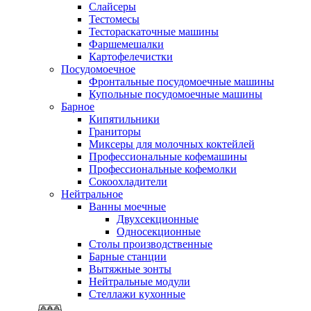
Слайсеры
Тестомесы
Тестораскаточные машины
Фаршемешалки
Картофелечистки
Посудомоечное
Фронтальные посудомоечные машины
Купольные посудомоечные машины
Барное
Кипятильники
Граниторы
Миксеры для молочных коктейлей
Профессиональные кофемашины
Профессиональные кофемолки
Сокоохладители
Нейтральное
Ванны моечные
Двухсекционные
Односекционные
Столы производственные
Барные станции
Вытяжные зонты
Нейтральные модули
Стеллажи кухонные