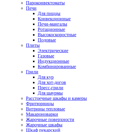
Пароконвектоматы
Печи
Для пиццы
Конвекционные
Печи-мангалы
Ротационные
Высокоскоростные
Подовые
Плиты
Электрические
Газовые
Индукционные
Комбинированные
Грили
Для кур
Для хот-догов
Пресс-грили
Для шаурмы
Расстоечные шкафы и камеры
Фритюрницы
Витрины тепловые
Макароноварки
Жарочные поверхности
Жарочные шкафы
Шкаф пекарский