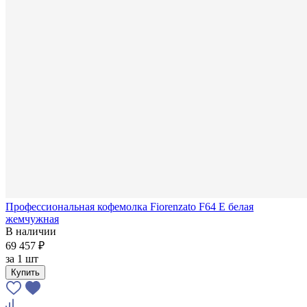
Профессиональная кофемолка Fiorenzato F64 E белая
жемчужная
В наличии
69 457 ₽
за
1 шт
Купить