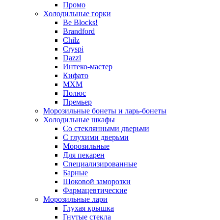
Промо
Холодильные горки
Be Blocks!
Brandford
Chilz
Cryspi
Dazzl
Интеко-мастер
Кифато
МХМ
Полюс
Премьер
Морозильные бонеты и ларь-бонеты
Холодильные шкафы
Со стеклянными дверьми
С глухими дверьми
Морозильные
Для пекарен
Специализированные
Барные
Шоковой заморозки
Фармацевтические
Морозильные лари
Глухая крышка
Гнутые стекла