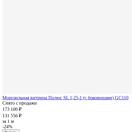
Морозильная витрина Полюс SL 1,25-1 (с боковинами) GC110
Снято с продажи
173 100 ₽
131 556 ₽
за
1 м
-24%