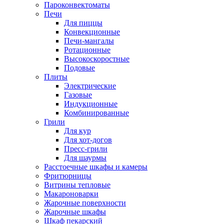
Пароконвектоматы
Печи
Для пиццы
Конвекционные
Печи-мангалы
Ротационные
Высокоскоростные
Подовые
Плиты
Электрические
Газовые
Индукционные
Комбинированные
Грили
Для кур
Для хот-догов
Пресс-грили
Для шаурмы
Расстоечные шкафы и камеры
Фритюрницы
Витрины тепловые
Макароноварки
Жарочные поверхности
Жарочные шкафы
Шкаф пекарский