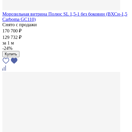
Морозильная витрина Полюс SL 1,5-1 без боковин (ВХСн-1,5
Carboma GC110)
Снято с продажи
170 700 ₽
129 732 ₽
за
1 м
-24%
Купить