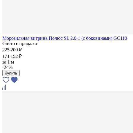
Морозильная витрина Полюс SL 2,0-1 (с боковинами) GC110
Снято с продажи
225 200 ₽
171 152 ₽
за
1 м
-24%
Купить