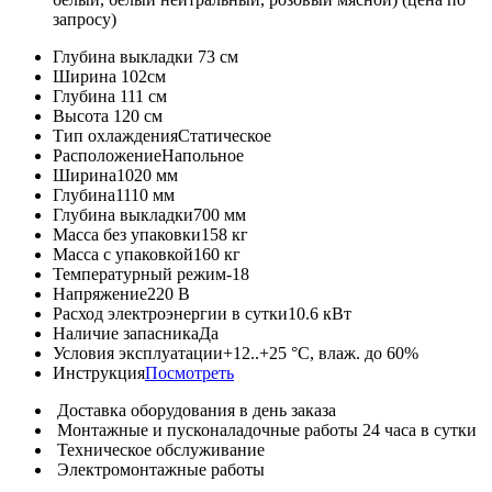
запросу)
Глубина выкладки
73 см
Ширина
102см
Глубина
111 см
Высота
120 см
Тип охлаждения
Статическое
Расположение
Напольное
Ширина
1020 мм
Глубина
1110 мм
Глубина выкладки
700 мм
Масса без упаковки
158 кг
Масса с упаковкой
160 кг
Температурный режим
-18
Напряжение
220 В
Расход электроэнергии в сутки
10.6 кВт
Наличие запасника
Да
Условия эксплуатации
+12..+25 °C, влаж. до 60%
Инструкция
Посмотреть
Доставка оборудования в день заказа
Монтажные и пусконаладочные работы 24 часа в сутки
Техническое обслуживание
Электромонтажные работы