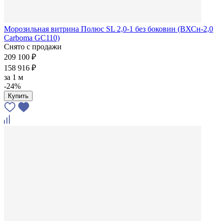
Морозильная витрина Полюс SL 2,0-1 без боковин (ВХСн-2,0
Carboma GC110)
Снято с продажи
209 100 ₽
158 916 ₽
за
1 м
-24%
Купить