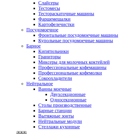
Слайсеры
Тестомесы
Тестораскаточные машины
Фаршемешалки
Картофелечистки
Посудомоечное
Фронтальные посудомоечные машины
Купольные посудомоечные машины
Барное
Кипятильники
Граниторы
Миксеры для молочных коктейлей
Профессиональные кофемашины
Профессиональные кофемолки
Сокоохладители
Нейтральное
Ванны моечные
Двухсекционные
Односекционные
Столы производственные
Барные станции
Вытяжные зонты
Нейтральные модули
Стеллажи кухонные