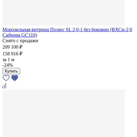
Морозильная витрина Полюс SL 2,0-1 без боковин (ВХСн-2,0
Carboma GC110)
Снято с продажи
209 100 ₽
158 916 ₽
за
1 м
-24%
Купить