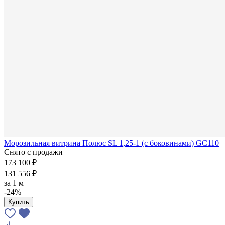
Морозильная витрина Полюс SL 1,25-1 (с боковинами) GC110
Снято с продажи
173 100 ₽
131 556 ₽
за
1 м
-24%
Купить