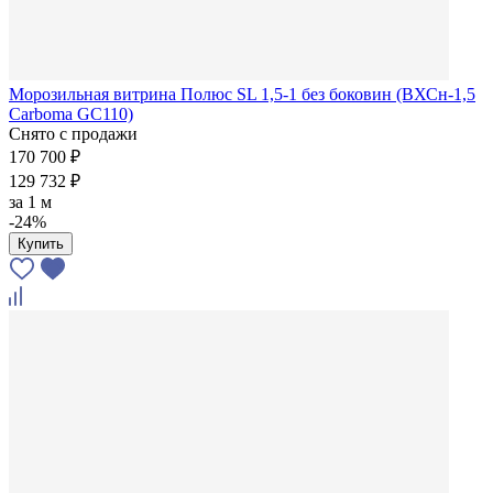
Морозильная витрина Полюс SL 1,5-1 без боковин (ВХСн-1,5
Carboma GC110)
Снято с продажи
170 700 ₽
129 732 ₽
за
1 м
-24%
Купить