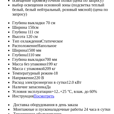
освещение промежуточной полки (цена по запросу)
выбор освещения основной зоны (подсветка теплый
белый, белый нейтральный, розовый мясной) (цена по
запросу)
Глубина выкладки
70 см
Ширина
150см
Глубина
111 см
Высота
120 см
Тип охлаждения
Статическое
Расположение
Напольное
Ширина
1500 мм
Глубина
1110 мм
Глубина выкладки
700 мм
Масса без упаковки
199 кг
Масса с упаковкой
209 кг
Температурный режим
-18
Напряжение
220 В
Расход электроэнергии в сутки
12.0 кВт
Наличие запасника
Да
Условия эксплуатации
+12..+25 °C, влаж. до 60%
Инструкция
Посмотреть
Доставка оборудования в день заказа
Монтажные и пусконаладочные работы 24 часа в сутки
Техническое обслуживание