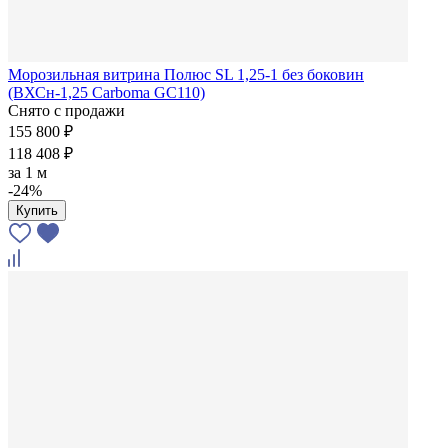
Морозильная витрина Полюс SL 1,25-1 без боковин
(ВХСн-1,25 Carboma GC110)
Снято с продажи
155 800 ₽
118 408 ₽
за
1 м
-24%
Купить