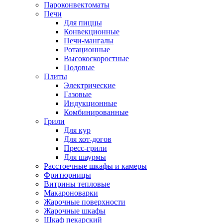
Пароконвектоматы
Печи
Для пиццы
Конвекционные
Печи-мангалы
Ротационные
Высокоскоростные
Подовые
Плиты
Электрические
Газовые
Индукционные
Комбинированные
Грили
Для кур
Для хот-догов
Пресс-грили
Для шаурмы
Расстоечные шкафы и камеры
Фритюрницы
Витрины тепловые
Макароноварки
Жарочные поверхности
Жарочные шкафы
Шкаф пекарский