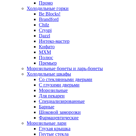
Промо
Холодильные горки
Be Blocks!
Brandford
Chilz
Cryspi
Dazzl
Интеко-мастер
Кифато
МХМ
Полюс
Премьер
Морозильные бонеты и ларь-бонеты
Холодильные шкафы
Со стеклянными дверьми
С глухими дверьми
Морозильные
Для пекарен
Специализированные
Барные
Шоковой заморозки
Фармацевтические
Морозильные лари
Глухая крышка
Гнутые стекла