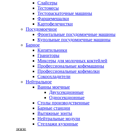
Слайсеры
Тестомесы
Тестораскаточные машины
Фаршемешалки
Картофелечистки
Посудомоечное
Фронтальные посудомоечные машины
Купольные посудомоечные машины
Барное
Кипятильники
Граниторы
Миксеры для молочных коктейлей
Профессиональные кофемашины
Профессиональные кофемолки
Сокоохладители
Нейтральное
Ванны моечные
Двухсекционные
Односекционные
Столы производственные
Барные станции
Вытяжные зонты
Нейтральные модули
Стеллажи кухонные