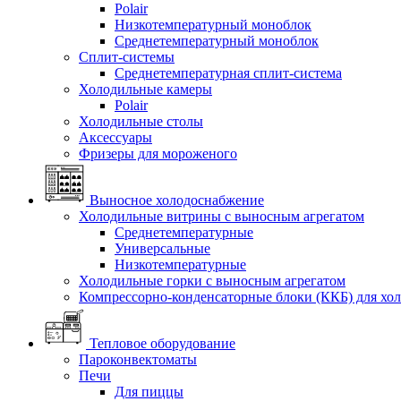
Polair
Низкотемпературный моноблок
Среднетемпературный моноблок
Сплит-системы
Среднетемпературная сплит-система
Холодильные камеры
Polair
Холодильные столы
Аксессуары
Фризеры для мороженого
Выносное холодоснабжение
Холодильные витрины с выносным агрегатом
Среднетемпературные
Универсальные
Низкотемпературные
Холодильные горки с выносным агрегатом
Компрессорно-конденсаторные блоки (ККБ) для хо
Тепловое оборудование
Пароконвектоматы
Печи
Для пиццы