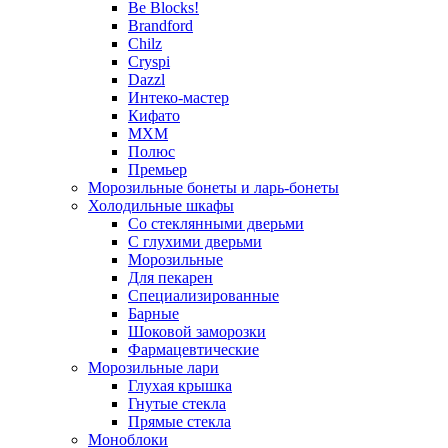
Be Blocks!
Brandford
Chilz
Cryspi
Dazzl
Интеко-мастер
Кифато
МХМ
Полюс
Премьер
Морозильные бонеты и ларь-бонеты
Холодильные шкафы
Со стеклянными дверьми
С глухими дверьми
Морозильные
Для пекарен
Специализированные
Барные
Шоковой заморозки
Фармацевтические
Морозильные лари
Глухая крышка
Гнутые стекла
Прямые стекла
Моноблоки