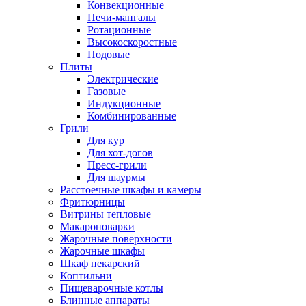
Конвекционные
Печи-мангалы
Ротационные
Высокоскоростные
Подовые
Плиты
Электрические
Газовые
Индукционные
Комбинированные
Грили
Для кур
Для хот-догов
Пресс-грили
Для шаурмы
Расстоечные шкафы и камеры
Фритюрницы
Витрины тепловые
Макароноварки
Жарочные поверхности
Жарочные шкафы
Шкаф пекарский
Коптильни
Пищеварочные котлы
Блинные аппараты