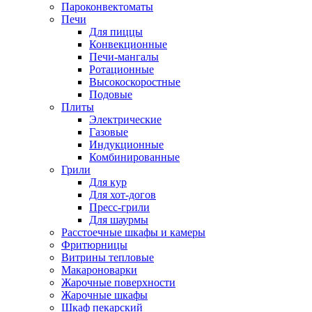
Пароконвектоматы
Печи
Для пиццы
Конвекционные
Печи-мангалы
Ротационные
Высокоскоростные
Подовые
Плиты
Электрические
Газовые
Индукционные
Комбинированные
Грили
Для кур
Для хот-догов
Пресс-грили
Для шаурмы
Расстоечные шкафы и камеры
Фритюрницы
Витрины тепловые
Макароноварки
Жарочные поверхности
Жарочные шкафы
Шкаф пекарский