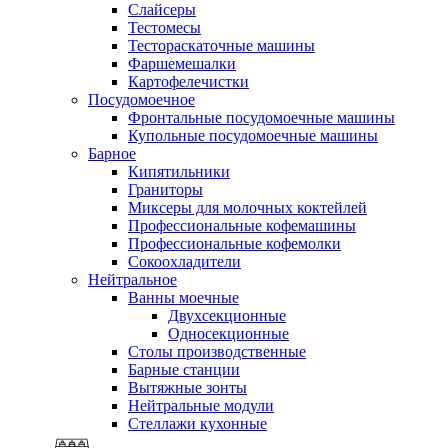
Слайсеры
Тестомесы
Тестораскаточные машины
Фаршемешалки
Картофелечистки
Посудомоечное
Фронтальные посудомоечные машины
Купольные посудомоечные машины
Барное
Кипятильники
Граниторы
Миксеры для молочных коктейлей
Профессиональные кофемашины
Профессиональные кофемолки
Сокоохладители
Нейтральное
Ванны моечные
Двухсекционные
Односекционные
Столы производственные
Барные станции
Вытяжные зонты
Нейтральные модули
Стеллажи кухонные