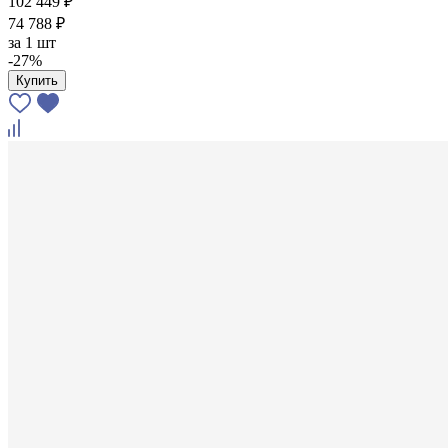
102 449 ₽
74 788 ₽
за
1 шт
-27%
Купить