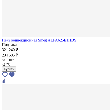
Печь конвекционная Smeg ALFA625E1HDS
Под заказ
321 240 ₽
234 505 ₽
за
1 шт
-27%
Купить