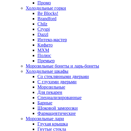
Промо
Холодильные горки
Be Blocks!
Brandford
Chilz
Cryspi
Dazzl
Интеко-мастер
Кифато
МХМ
Полюс
Премьер
Морозильные бонеты и ларь-бонеты
Холодильные шкафы
Со стеклянными дверьми
С глухими дверьми
Морозильные
Для пекарен
Специализированные
Барные
Шоковой заморозки
Фармацевтические
Морозильные лари
Глухая крышка
Гнутые стекла