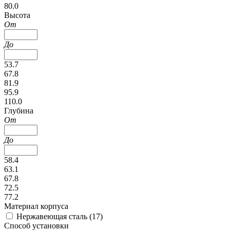
80.0
Высота
От
До
53.7
67.8
81.9
95.9
110.0
Глубина
От
До
58.4
63.1
67.8
72.5
77.2
Материал корпуса
Нержавеющая сталь (
17
)
Способ установки