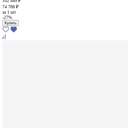
102 449 ₽
74 788 ₽
за
1 шт
-27%
Купить