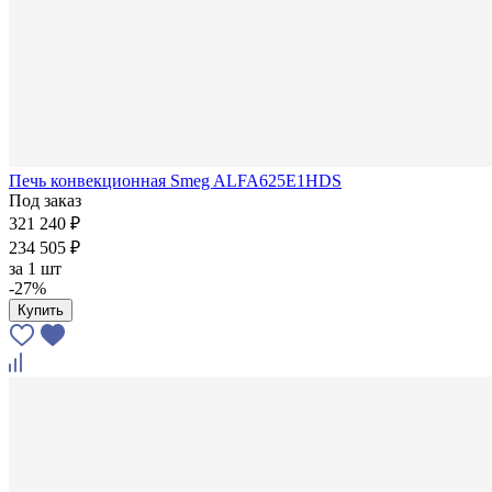
Печь конвекционная Smeg ALFA625E1HDS
Под заказ
321 240 ₽
234 505 ₽
за
1 шт
-27%
Купить