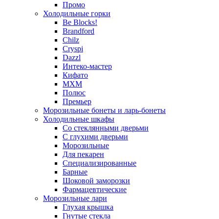
Промо
Холодильные горки
Be Blocks!
Brandford
Chilz
Cryspi
Dazzl
Интеко-мастер
Кифато
МХМ
Полюс
Премьер
Морозильные бонеты и ларь-бонеты
Холодильные шкафы
Со стеклянными дверьми
С глухими дверьми
Морозильные
Для пекарен
Специализированные
Барные
Шоковой заморозки
Фармацевтические
Морозильные лари
Глухая крышка
Гнутые стекла