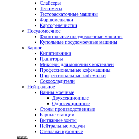
Слайсеры
Тестомесы
Тестораскаточные машины
Фаршемешалки
Картофелечистки
Посудомоечное
Фронтальные посудомоечные машины
Купольные посудомоечные машины
Барное
Кипятильники
Граниторы
Миксеры для молочных коктейлей
Профессиональные кофемашины
Профессиональные кофемолки
Сокоохладители
Нейтральное
Ванны моечные
Двухсекционные
Односекционные
Столы производственные
Барные станции
Вытяжные зонты
Нейтральные модули
Стеллажи кухонные