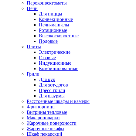
Пароконвектоматы
Печи
Для пиццы
Конвекционные
Печи-мангалы
Ротационные
Высокоскоростные
Подовые
Плиты
Электрические
Газовые
Индукционные
Комбинированные
Грили
Для кур
Для хот-догов
Пресс-грили
Для шаурмы
Расстоечные шкафы и камеры
Фритюрницы
Витрины тепловые
Макароноварки
Жарочные поверхности
Жарочные шкафы
Шкаф пекарский