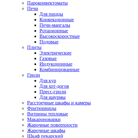
Пароконвектоматы
Печи
Для пиццы
Конвекционные
Печи-мангалы
Ротационные
Высокоскоростные
Подовые
Плиты
Электрические
Газовые
Индукционные
Комбинированные
Грили
Для кур
Для хот-догов
Пресс-грили
Для шаурмы
Расстоечные шкафы и камеры
Фритюрницы
Витрины тепловые
Макароноварки
Жарочные поверхности
Жарочные шкафы
Шкаф пекарский