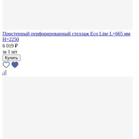
Пристенный перфорированный стеллаж Eco Line L=665 мм
H=2250
6 019 ₽
за
1 шт
Купить