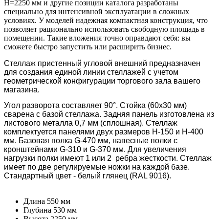
H=2250 мм и другие позиции каталога разработаны
специально для интенсивной эксплуатации в сложных
условиях. У моделей надежная компактная конструкция, что
позволяет рационально использовать свободную площадь в
помещении. Такие вложения точно оправдают себя: вы
сможете быстро запустить или расширить бизнес.
Стеллаж пристенный угловой внешний предназначен
для создания единой линии стеллажей с учетом
геометрической конфигурации торгового зала вашего
магазина.
Угол разворота составляет 90°. Стойка (60х30 мм)
сварена с базой стеллажа. Задняя панель изготовлена из
листового металла 0,7 мм (сплошная). Стеллаж
комплектуется панелями двух размеров H-150 и H-400
мм. Базовая полка G-470 мм, навесные полки с
кронштейнами G-310 и G-370 мм. Для увеличения
нагрузки полки имеют 1 или 2 ребра жесткости. Стеллаж
имеет по две регулируемые ножки на каждой базе.
Стандартный цвет - белый глянец (RAL 9016).
Длина
550 мм
Глубина
530 мм
Высота
2250 мм