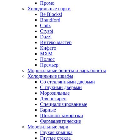
Промо
Холодильные горки
Be Blocks!
Brandford
Chilz
Cryspi
Dazzl
Интеко-мастер
Кифато
МХМ
Полюс
Премьер
Морозильные бонеты и ларь-бонеты
Холодильные шкафы
Со стеклянными дверьми
С глухими дверьми
Морозильные
Для пекарен
Специализированные
Барные
Шоковой заморозки
Фармацевтические
Морозильные лари
Глухая крышка
Гнутые стекла