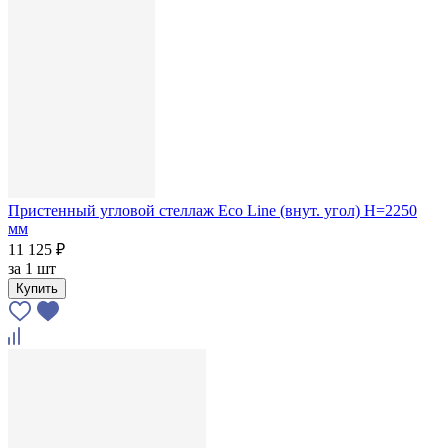
Пристенный угловой стеллаж Eco Line (внут. угол) H=2250
мм
11 125 ₽
за
1 шт
Купить