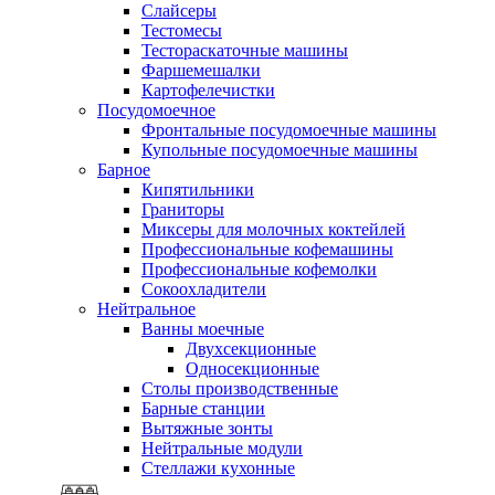
Слайсеры
Тестомесы
Тестораскаточные машины
Фаршемешалки
Картофелечистки
Посудомоечное
Фронтальные посудомоечные машины
Купольные посудомоечные машины
Барное
Кипятильники
Граниторы
Миксеры для молочных коктейлей
Профессиональные кофемашины
Профессиональные кофемолки
Сокоохладители
Нейтральное
Ванны моечные
Двухсекционные
Односекционные
Столы производственные
Барные станции
Вытяжные зонты
Нейтральные модули
Стеллажи кухонные