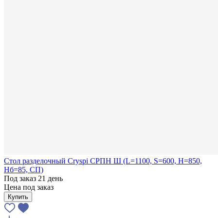
Стол разделочный Cryspi СРПН Ш (L=1100, S=600, H=850,
Hб=85, СП)
Под заказ 21 день
Цена под заказ
Купить