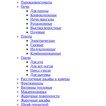
Пароконвектоматы
Печи
Для пиццы
Конвекционные
Печи-мангалы
Ротационные
Высокоскоростные
Подовые
Плиты
Электрические
Газовые
Индукционные
Комбинированные
Грили
Для кур
Для хот-догов
Пресс-грили
Для шаурмы
Расстоечные шкафы и камеры
Фритюрницы
Витрины тепловые
Макароноварки
Жарочные поверхности
Жарочные шкафы
Шкаф пекарский