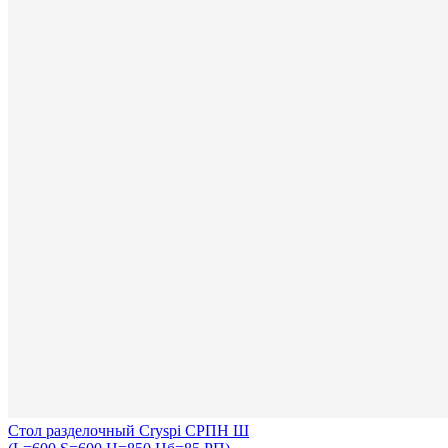
Стол разделочный Cryspi СРПН Ш