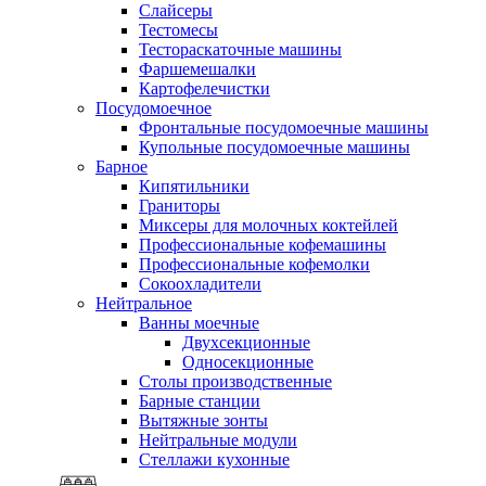
Слайсеры
Тестомесы
Тестораскаточные машины
Фаршемешалки
Картофелечистки
Посудомоечное
Фронтальные посудомоечные машины
Купольные посудомоечные машины
Барное
Кипятильники
Граниторы
Миксеры для молочных коктейлей
Профессиональные кофемашины
Профессиональные кофемолки
Сокоохладители
Нейтральное
Ванны моечные
Двухсекционные
Односекционные
Столы производственные
Барные станции
Вытяжные зонты
Нейтральные модули
Стеллажи кухонные