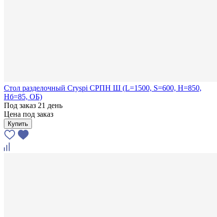
Стол разделочный Cryspi СРПН Ш (L=1500, S=600, H=850,
Hб=85, ОБ)
Под заказ 21 день
Цена под заказ
Купить