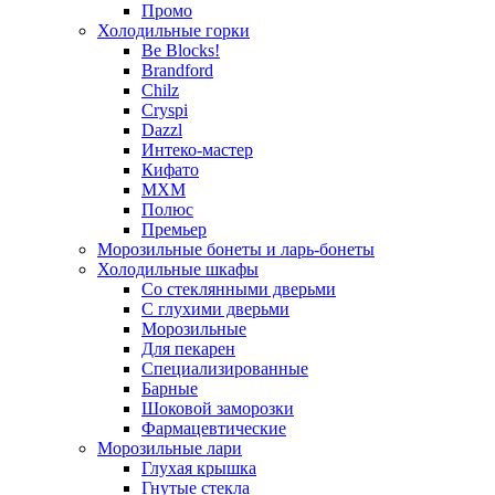
Промо
Холодильные горки
Be Blocks!
Brandford
Chilz
Cryspi
Dazzl
Интеко-мастер
Кифато
МХМ
Полюс
Премьер
Морозильные бонеты и ларь-бонеты
Холодильные шкафы
Со стеклянными дверьми
С глухими дверьми
Морозильные
Для пекарен
Специализированные
Барные
Шоковой заморозки
Фармацевтические
Морозильные лари
Глухая крышка
Гнутые стекла