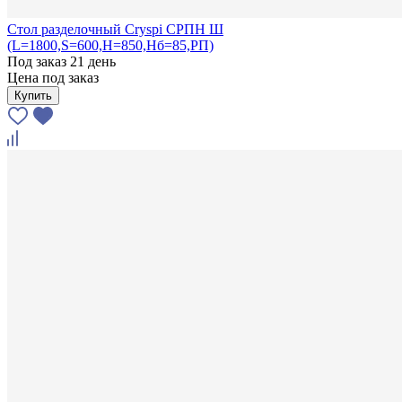
Стол разделочный Cryspi СРПН Ш
(L=1800,S=600,H=850,Hб=85,РП)
Под заказ 21 день
Цена под заказ
Купить