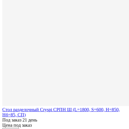
Стол разделочный Cryspi СРПН Ш (L=1800, S=600, H=850,
Hб=85, СП)
Под заказ 21 день
Цена под заказ