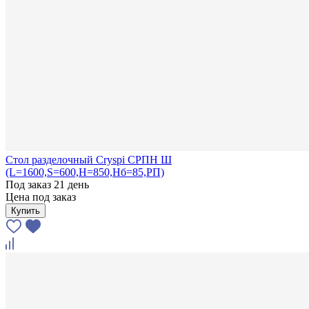
Стол разделочный Cryspi СРПН Ш
(L=1600,S=600,H=850,Hб=85,РП)
Под заказ 21 день
Цена под заказ
Купить