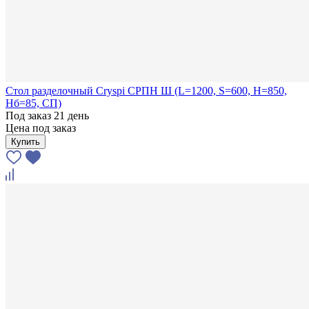
Стол разделочный Cryspi СРПН Ш (L=1200, S=600, H=850,
Hб=85, СП)
Под заказ 21 день
Цена под заказ
Купить