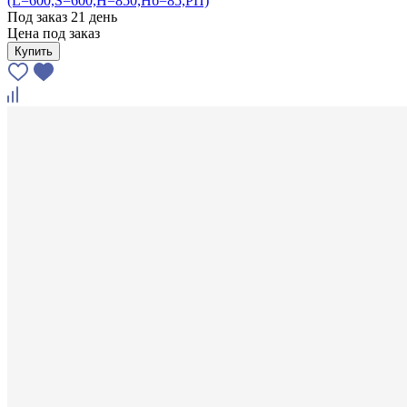
(L=600,S=600,H=850,Hб=85,РП)
Под заказ 21 день
Цена под заказ
Купить