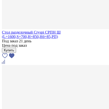
Стол разделочный Cryspi СРПН Ш
(L=1600,S=700,H=850,Hб=85,РП)
Под заказ 21 день
Цена под заказ
Купить