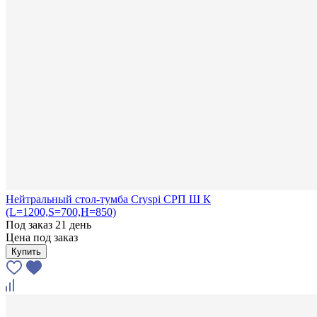
Нейтральный стол-тумба Cryspi СРП Ш К
(L=1200,S=700,H=850)
Под заказ 21 день
Цена под заказ
Купить