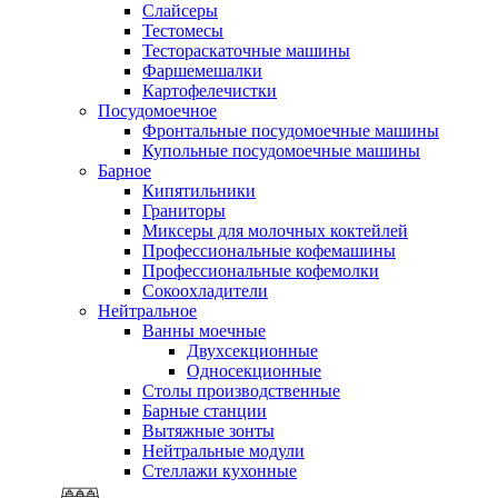
Слайсеры
Тестомесы
Тестораскаточные машины
Фаршемешалки
Картофелечистки
Посудомоечное
Фронтальные посудомоечные машины
Купольные посудомоечные машины
Барное
Кипятильники
Граниторы
Миксеры для молочных коктейлей
Профессиональные кофемашины
Профессиональные кофемолки
Сокоохладители
Нейтральное
Ванны моечные
Двухсекционные
Односекционные
Столы производственные
Барные станции
Вытяжные зонты
Нейтральные модули
Стеллажи кухонные