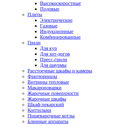
Высокоскоростные
Подовые
Плиты
Электрические
Газовые
Индукционные
Комбинированные
Грили
Для кур
Для хот-догов
Пресс-грили
Для шаурмы
Расстоечные шкафы и камеры
Фритюрницы
Витрины тепловые
Макароноварки
Жарочные поверхности
Жарочные шкафы
Шкаф пекарский
Коптильни
Пищеварочные котлы
Блинные аппараты