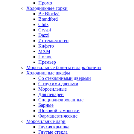
Промо
Холодильные горки
Be Blocks!
Brandford
Chilz
Cryspi
Dazzl
Интеко-мастер
Кифато
МХМ
Полюс
Премьер
Морозильные бонеты и ларь-бонеты
Холодильные шкафы
Со стеклянными дверьми
С глухими дверьми
Морозильные
Для пекарен
Специализированные
Барные
Шоковой заморозки
Фармацевтические
Морозильные лари
Глухая крышка
Гнутые стекла