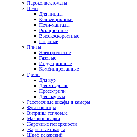
Пароконвектоматы
Печи
Для пиццы
Конвекционные
Печи-мангалы
Ротационные
Высокоскоростные
Подовые
Плиты
Электрические
Газовые
Индукционные
Комбинированные
Грили
Для кур
Для хот-догов
Пресс-грили
Для шаурмы
Расстоечные шкафы и камеры
Фритюрницы
Витрины тепловые
Макароноварки
Жарочные поверхности
Жарочные шкафы
Шкаф пекарский