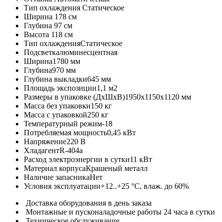
Тип охлаждения
Статическое
Ширина
178 см
Глубина
97 см
Высота
118 см
Тип охлаждения
Статическое
Подсветка
люминесцентная
Ширина
1780 мм
Глубина
970 мм
Глубина выкладки
645 мм
Площадь экспозиции
1,1 м2
Размеры в упаковке (ДхШхВ)
1950х1150х1120 мм
Масса без упаковки
150 кг
Масса с упаковкой
250 кг
Температурный режим
-18
Потребляемая мощность
0,45 кВт
Напряжение
220 В
Хладагент
R-404a
Расход электроэнергии в сутки
11 кВт
Материал корпуса
Крашеный металл
Наличие запасника
Нет
Условия эксплуатации
+12..+25 °C, влаж. до 60%
Доставка оборудования в день заказа
Монтажные и пусконаладочные работы 24 часа в сутки
Техническое обслуживание