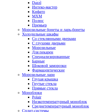
Dazzl
Интеко-мастер
Кифато
МХМ
Полюс
Премьер
Морозильные бонеты и ларь-бонеты
Холодильные шкафы
Со стеклянными дверьми
С глухими дверьми
Морозильные
Для пекарен
Специализированные
Барные
Шоковой заморозки
Фармацевтические
Морозильные лари
Глухая крышка
Гнутые стекла
Прямые стекла
Моноблоки
Polair
Низкотемпературный моноблок
Среднетемпературный моноблок
Сплит-системы