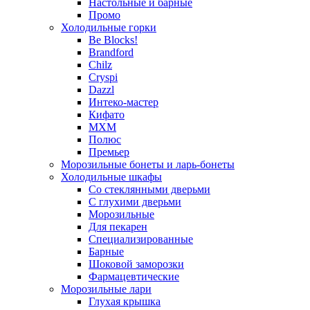
Настольные и барные
Промо
Холодильные горки
Be Blocks!
Brandford
Chilz
Cryspi
Dazzl
Интеко-мастер
Кифато
МХМ
Полюс
Премьер
Морозильные бонеты и ларь-бонеты
Холодильные шкафы
Со стеклянными дверьми
С глухими дверьми
Морозильные
Для пекарен
Специализированные
Барные
Шоковой заморозки
Фармацевтические
Морозильные лари
Глухая крышка