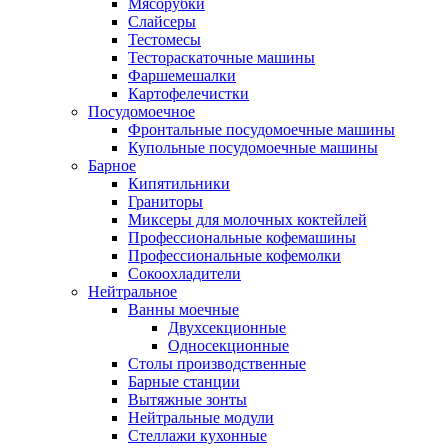
Мясорубки
Слайсеры
Тестомесы
Тестораскаточные машины
Фаршемешалки
Картофелечистки
Посудомоечное
Фронтальные посудомоечные машины
Купольные посудомоечные машины
Барное
Кипятильники
Граниторы
Миксеры для молочных коктейлей
Профессиональные кофемашины
Профессиональные кофемолки
Сокоохладители
Нейтральное
Ванны моечные
Двухсекционные
Односекционные
Столы производственные
Барные станции
Вытяжные зонты
Нейтральные модули
Стеллажи кухонные