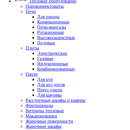
Тепловое оборудование
Пароконвектоматы
Печи
Для пиццы
Конвекционные
Печи-мангалы
Ротационные
Высокоскоростные
Подовые
Плиты
Электрические
Газовые
Индукционные
Комбинированные
Грили
Для кур
Для хот-догов
Пресс-грили
Для шаурмы
Расстоечные шкафы и камеры
Фритюрницы
Витрины тепловые
Макароноварки
Жарочные поверхности
Жарочные шкафы