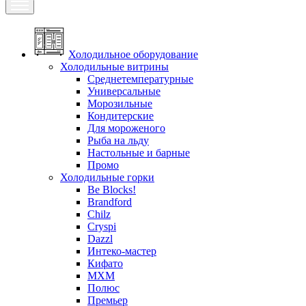
Холодильное оборудование
Холодильные витрины
Среднетемпературные
Универсальные
Морозильные
Кондитерские
Для мороженого
Рыба на льду
Настольные и барные
Промо
Холодильные горки
Be Blocks!
Brandford
Chilz
Cryspi
Dazzl
Интеко-мастер
Кифато
МХМ
Полюс
Премьер