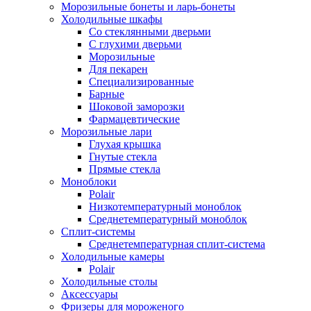
Морозильные бонеты и ларь-бонеты
Холодильные шкафы
Со стеклянными дверьми
С глухими дверьми
Морозильные
Для пекарен
Специализированные
Барные
Шоковой заморозки
Фармацевтические
Морозильные лари
Глухая крышка
Гнутые стекла
Прямые стекла
Моноблоки
Polair
Низкотемпературный моноблок
Среднетемпературный моноблок
Сплит-системы
Среднетемпературная сплит-система
Холодильные камеры
Polair
Холодильные столы
Аксессуары
Фризеры для мороженого