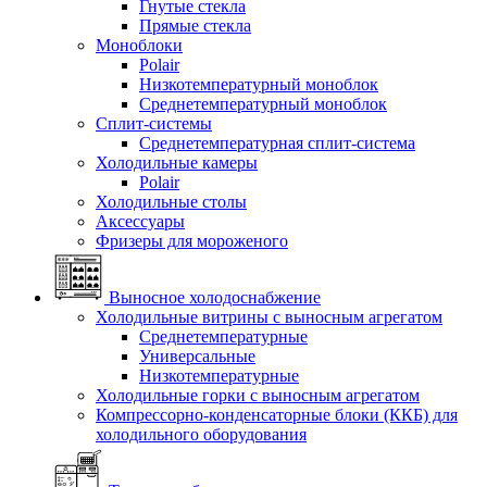
Гнутые стекла
Прямые стекла
Моноблоки
Polair
Низкотемпературный моноблок
Среднетемпературный моноблок
Сплит-системы
Среднетемпературная сплит-система
Холодильные камеры
Polair
Холодильные столы
Аксессуары
Фризеры для мороженого
Выносное холодоснабжение
Холодильные витрины с выносным агрегатом
Среднетемпературные
Универсальные
Низкотемпературные
Холодильные горки с выносным агрегатом
Компрессорно-конденсаторные блоки (ККБ) для
холодильного оборудования