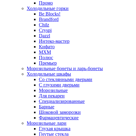
Промо
Холодильные горки
Be Blocks!
Brandford
Chilz
Cryspi
Dazzl
Интеко-мастер
Кифато
МХМ
Полюс
Премьер
Морозильные бонеты и ларь-бонеты
Холодильные шкафы
Со стеклянными дверьми
С глухими дверьми
Морозильные
Для пекарен
Специализированные
Барные
Шоковой заморозки
Фармацевтические
Морозильные лари
Глухая крышка
Гнутые стекла