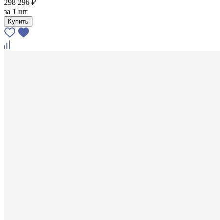
298 296 ₽
за
1 шт
Купить