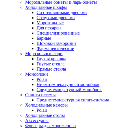
Морозильные бонеты и ларь-бонеты
Холодильные шкафы
Со стеклянными дверьми
С глухими дверьми
Морозильные
Для пекарен
Специализированные
Барные
Шоковой заморозки
Фармацевтические
Морозильные лари
Глухая крышка
Гнутые стекла
Прямые стекла
Моноблоки
Polair
Низкотемпературный моноблок
Среднетемпературный моноблок
Сплит-системы
Среднетемпературная сплит-система
Холодильные камеры
Polair
Холодильные столы
Аксессуары
Фризеры для мороженого