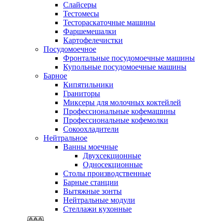
Слайсеры
Тестомесы
Тестораскаточные машины
Фаршемешалки
Картофелечистки
Посудомоечное
Фронтальные посудомоечные машины
Купольные посудомоечные машины
Барное
Кипятильники
Граниторы
Миксеры для молочных коктейлей
Профессиональные кофемашины
Профессиональные кофемолки
Сокоохладители
Нейтральное
Ванны моечные
Двухсекционные
Односекционные
Столы производственные
Барные станции
Вытяжные зонты
Нейтральные модули
Стеллажи кухонные