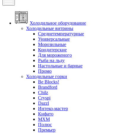
Холодильное оборудование
Холодильные витрины
Среднетемпературные
Универсальные
Морозильные
Кондитерские
Для мороженого
Рыба на льду
Настольные и барные
Промо
Холодильные горки
Be Blocks!
Brandford
Chilz
Cryspi
Dazzl
Интеко-мастер
Кифато
МХМ
Полюс
Премьер