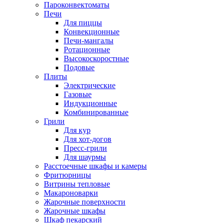
Пароконвектоматы
Печи
Для пиццы
Конвекционные
Печи-мангалы
Ротационные
Высокоскоростные
Подовые
Плиты
Электрические
Газовые
Индукционные
Комбинированные
Грили
Для кур
Для хот-догов
Пресс-грили
Для шаурмы
Расстоечные шкафы и камеры
Фритюрницы
Витрины тепловые
Макароноварки
Жарочные поверхности
Жарочные шкафы
Шкаф пекарский