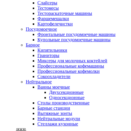
Слайсеры
Тестомесы
Тестораскаточные машины
Фаршемешалки
Картофелечистки
Посудомоечное
Фронтальные посудомоечные машины
Купольные посудомоечные машины
Барное
Кипятильники
Граниторы
Миксеры для молочных коктейлей
Профессиональные кофемашины
Профессиональные кофемолки
Сокоохладители
Нейтральное
Ванны моечные
Двухсекционные
Односекционные
Столы производственные
Барные станции
Вытяжные зонты
Нейтральные модули
Стеллажи кухонные