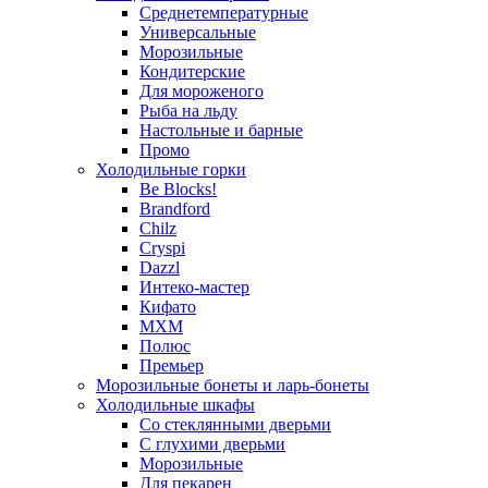
Среднетемпературные
Универсальные
Морозильные
Кондитерские
Для мороженого
Рыба на льду
Настольные и барные
Промо
Холодильные горки
Be Blocks!
Brandford
Chilz
Cryspi
Dazzl
Интеко-мастер
Кифато
МХМ
Полюс
Премьер
Морозильные бонеты и ларь-бонеты
Холодильные шкафы
Со стеклянными дверьми
С глухими дверьми
Морозильные
Для пекарен