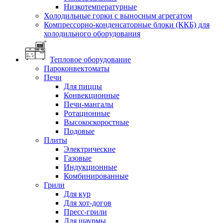
Низкотемпературные
Холодильные горки с выносным агрегатом
Компрессорно-конденсаторные блоки (ККБ) для
холодильного оборудования
Тепловое оборудование
Пароконвектоматы
Печи
Для пиццы
Конвекционные
Печи-мангалы
Ротационные
Высокоскоростные
Подовые
Плиты
Электрические
Газовые
Индукционные
Комбинированные
Грили
Для кур
Для хот-догов
Пресс-грили
Для шаурмы