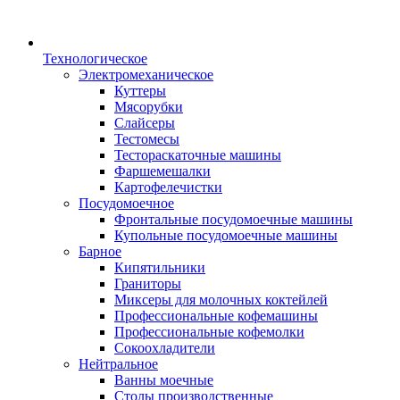
Технологическое
Электромеханическое
Куттеры
Мясорубки
Слайсеры
Тестомесы
Тестораскаточные машины
Фаршемешалки
Картофелечистки
Посудомоечное
Фронтальные посудомоечные машины
Купольные посудомоечные машины
Барное
Кипятильники
Граниторы
Миксеры для молочных коктейлей
Профессиональные кофемашины
Профессиональные кофемолки
Сокоохладители
Нейтральное
Ванны моечные
Столы производственные