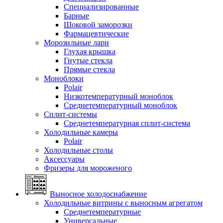
Специализированные
Барные
Шоковой заморозки
Фармацевтические
Морозильные лари
Глухая крышка
Гнутые стекла
Прямые стекла
Моноблоки
Polair
Низкотемпературный моноблок
Среднетемпературный моноблок
Сплит-системы
Среднетемпературная сплит-система
Холодильные камеры
Polair
Холодильные столы
Аксессуары
Фризеры для мороженого
Выносное холодоснабжение
Холодильные витрины с выносным агрегатом
Среднетемпературные
Универсальные