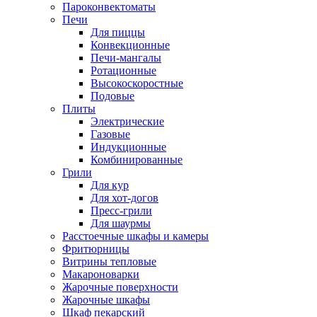
Пароконвектоматы
Печи
Для пиццы
Конвекционные
Печи-мангалы
Ротационные
Высокоскоростные
Подовые
Плиты
Электрические
Газовые
Индукционные
Комбинированные
Грили
Для кур
Для хот-догов
Пресс-грили
Для шаурмы
Расстоечные шкафы и камеры
Фритюрницы
Витрины тепловые
Макароноварки
Жарочные поверхности
Жарочные шкафы
Шкаф пекарский