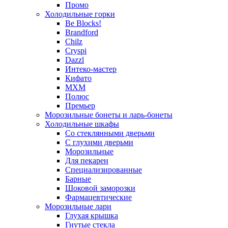
Промо
Холодильные горки
Be Blocks!
Brandford
Chilz
Cryspi
Dazzl
Интеко-мастер
Кифато
МХМ
Полюс
Премьер
Морозильные бонеты и ларь-бонеты
Холодильные шкафы
Со стеклянными дверьми
С глухими дверьми
Морозильные
Для пекарен
Специализированные
Барные
Шоковой заморозки
Фармацевтические
Морозильные лари
Глухая крышка
Гнутые стекла