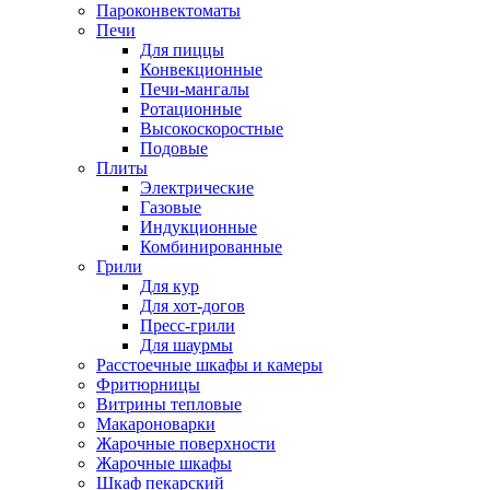
Пароконвектоматы
Печи
Для пиццы
Конвекционные
Печи-мангалы
Ротационные
Высокоскоростные
Подовые
Плиты
Электрические
Газовые
Индукционные
Комбинированные
Грили
Для кур
Для хот-догов
Пресс-грили
Для шаурмы
Расстоечные шкафы и камеры
Фритюрницы
Витрины тепловые
Макароноварки
Жарочные поверхности
Жарочные шкафы
Шкаф пекарский