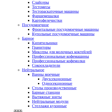
Слайсеры
Тестомесы
Тестораскаточные машины
Фаршемешалки
Картофелечистки
Посудомоечное
Фронтальные посудомоечные машины
Купольные посудомоечные машины
Барное
Кипятильники
Граниторы
Миксеры для молочных коктейлей
Профессиональные кофемашины
Профессиональные кофемолки
Сокоохладители
Нейтральное
Ванны моечные
Двухсекционные
Односекционные
Столы производственные
Барные станции
Вытяжные зонты
Нейтральные модули
Стеллажи кухонные