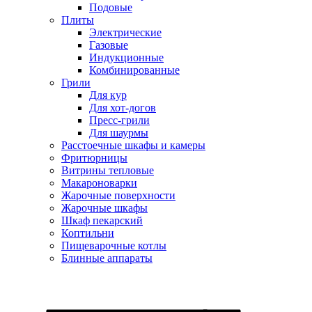
Подовые
Плиты
Электрические
Газовые
Индукционные
Комбинированные
Грили
Для кур
Для хот-догов
Пресс-грили
Для шаурмы
Расстоечные шкафы и камеры
Фритюрницы
Витрины тепловые
Макароноварки
Жарочные поверхности
Жарочные шкафы
Шкаф пекарский
Коптильни
Пищеварочные котлы
Блинные аппараты