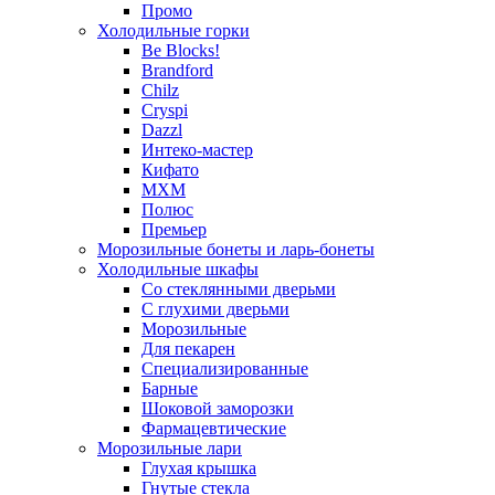
Промо
Холодильные горки
Be Blocks!
Brandford
Chilz
Cryspi
Dazzl
Интеко-мастер
Кифато
МХМ
Полюс
Премьер
Морозильные бонеты и ларь-бонеты
Холодильные шкафы
Со стеклянными дверьми
С глухими дверьми
Морозильные
Для пекарен
Специализированные
Барные
Шоковой заморозки
Фармацевтические
Морозильные лари
Глухая крышка
Гнутые стекла