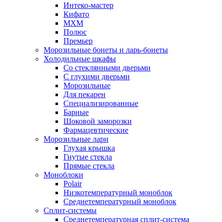
Интеко-мастер
Кифато
МХМ
Полюс
Премьер
Морозильные бонеты и ларь-бонеты
Холодильные шкафы
Со стеклянными дверьми
С глухими дверьми
Морозильные
Для пекарен
Специализированные
Барные
Шоковой заморозки
Фармацевтические
Морозильные лари
Глухая крышка
Гнутые стекла
Прямые стекла
Моноблоки
Polair
Низкотемпературный моноблок
Среднетемпературный моноблок
Сплит-системы
Среднетемпературная сплит-система