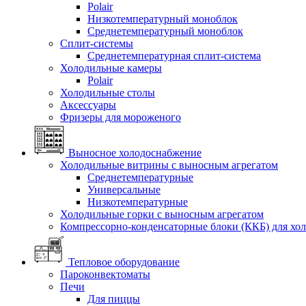
Polair
Низкотемпературный моноблок
Среднетемпературный моноблок
Сплит-системы
Среднетемпературная сплит-система
Холодильные камеры
Polair
Холодильные столы
Аксессуары
Фризеры для мороженого
Выносное холодоснабжение
Холодильные витрины с выносным агрегатом
Среднетемпературные
Универсальные
Низкотемпературные
Холодильные горки с выносным агрегатом
Компрессорно-конденсаторные блоки (ККБ) для хо
Тепловое оборудование
Пароконвектоматы
Печи
Для пиццы