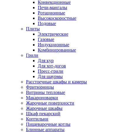
Конвекционные
Печи-мангалы
Ротационные
Высокоскоростные
Подовые
Плиты
Электрические
Газовые
Индукционные
Комбинированные
Грили
Для кур
Для хот-догов
Пресс-грили
Для шаурмы
Расстоечные шкафы и камеры
Фритюрницы
Витрины тепловые
Макароноварки
Жарочные поверхности
Жарочные шкафы
Шкаф пекарский
Коптильни
Пищеварочные котлы
Блинные аппараты