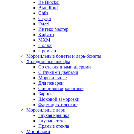
Be Blocks!
Brandford
Chilz
Cryspi
Dazzl
Интеко-мастер
Кифато
МХМ
Полюс
Премьер
Морозильные бонеты и ларь-бонеты
Холодильные шкафы
Со стеклянными дверьми
С глухими дверьми
Морозильные
Для пекарен
Специализированные
Барные
Шоковой заморозки
Фармацевтические
Морозильные лари
Глухая крышка
Гнутые стекла
Прямые стекла
Моноблоки