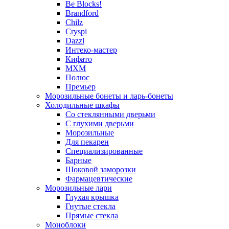
Be Blocks!
Brandford
Chilz
Cryspi
Dazzl
Интеко-мастер
Кифато
МХМ
Полюс
Премьер
Морозильные бонеты и ларь-бонеты
Холодильные шкафы
Со стеклянными дверьми
С глухими дверьми
Морозильные
Для пекарен
Специализированные
Барные
Шоковой заморозки
Фармацевтические
Морозильные лари
Глухая крышка
Гнутые стекла
Прямые стекла
Моноблоки