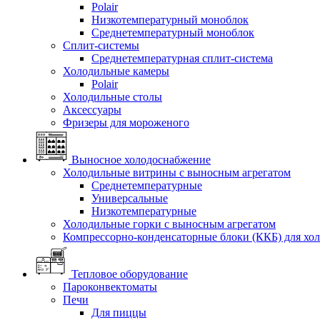
Polair
Низкотемпературный моноблок
Среднетемпературный моноблок
Сплит-системы
Среднетемпературная сплит-система
Холодильные камеры
Polair
Холодильные столы
Аксессуары
Фризеры для мороженого
Выносное холодоснабжение
Холодильные витрины с выносным агрегатом
Среднетемпературные
Универсальные
Низкотемпературные
Холодильные горки с выносным агрегатом
Компрессорно-конденсаторные блоки (ККБ) для хо
Тепловое оборудование
Пароконвектоматы
Печи
Для пиццы