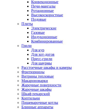
Конвекционные
Печи-мангалы
Ротационные
Высокоскоростные
Подовые
Плиты
Электрические
Газовые
Индукционные
Комбинированные
Грили
Для кур
Для хот-догов
Пресс-грили
Для шаурмы
Расстоечные шкафы и камеры
Фритюрницы
Витрины тепловые
Макароноварки
Жарочные поверхности
Жарочные шкафы
Шкаф пекарский
Коптильни
Пищеварочные котлы
Блинные аппараты