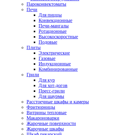
Пароконвектоматы
Печи
Для пиццы
Конвекционные
Печи-мангалы
Ротационные
Высокоскоростные
Подовые
Плиты
Электрические
Газовые
Индукционные
Комбинированные
Грили
Для кур
Для хот-догов
Пресс-грили
Для шаурмы
Расстоечные шкафы и камеры
Фритюрницы
Витрины тепловые
Макароноварки
Жарочные поверхности
Жарочные шкафы
Шкаф пекарский