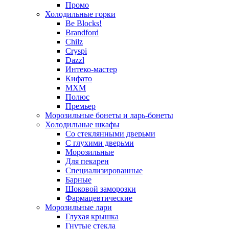
Промо
Холодильные горки
Be Blocks!
Brandford
Chilz
Cryspi
Dazzl
Интеко-мастер
Кифато
МХМ
Полюс
Премьер
Морозильные бонеты и ларь-бонеты
Холодильные шкафы
Со стеклянными дверьми
С глухими дверьми
Морозильные
Для пекарен
Специализированные
Барные
Шоковой заморозки
Фармацевтические
Морозильные лари
Глухая крышка
Гнутые стекла