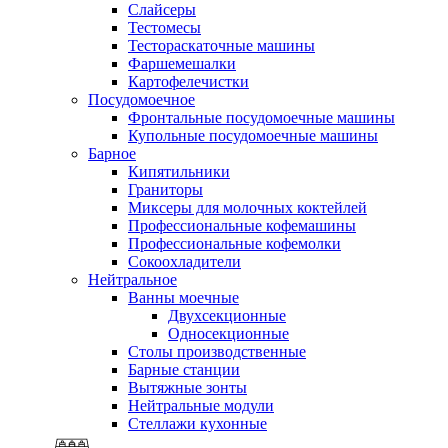
Слайсеры
Тестомесы
Тестораскаточные машины
Фаршемешалки
Картофелечистки
Посудомоечное
Фронтальные посудомоечные машины
Купольные посудомоечные машины
Барное
Кипятильники
Граниторы
Миксеры для молочных коктейлей
Профессиональные кофемашины
Профессиональные кофемолки
Сокоохладители
Нейтральное
Ванны моечные
Двухсекционные
Односекционные
Столы производственные
Барные станции
Вытяжные зонты
Нейтральные модули
Стеллажи кухонные