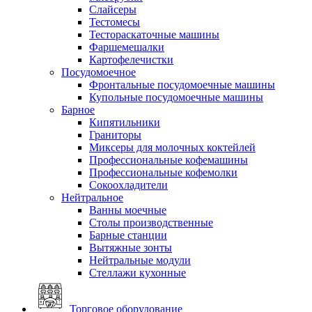
Слайсеры
Тестомесы
Тестораскаточные машины
Фаршемешалки
Картофелечистки
Посудомоечное
Фронтальные посудомоечные машины
Купольные посудомоечные машины
Барное
Кипятильники
Граниторы
Миксеры для молочных коктейлей
Профессиональные кофемашины
Профессиональные кофемолки
Сокоохладители
Нейтральное
Ванны моечные
Столы производственные
Барные станции
Вытяжные зонты
Нейтральные модули
Стеллажи кухонные
Торговое оборудование