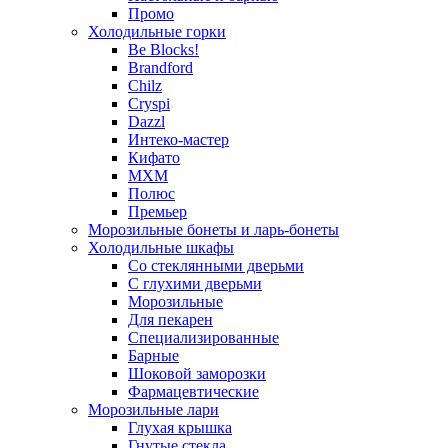
Промо
Холодильные горки
Be Blocks!
Brandford
Chilz
Cryspi
Dazzl
Интеко-мастер
Кифато
МХМ
Полюс
Премьер
Морозильные бонеты и ларь-бонеты
Холодильные шкафы
Со стеклянными дверьми
С глухими дверьми
Морозильные
Для пекарен
Специализированные
Барные
Шоковой заморозки
Фармацевтические
Морозильные лари
Глухая крышка
Гнутые стекла