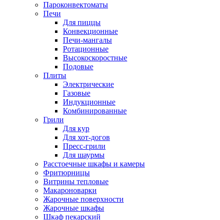
Пароконвектоматы
Печи
Для пиццы
Конвекционные
Печи-мангалы
Ротационные
Высокоскоростные
Подовые
Плиты
Электрические
Газовые
Индукционные
Комбинированные
Грили
Для кур
Для хот-догов
Пресс-грили
Для шаурмы
Расстоечные шкафы и камеры
Фритюрницы
Витрины тепловые
Макароноварки
Жарочные поверхности
Жарочные шкафы
Шкаф пекарский