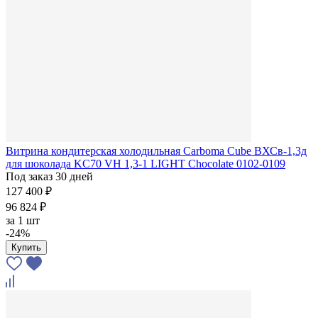
Витрина кондитерская холодильная Сarboma Cube ВХСв-1,3д
для шоколада KC70 VH 1,3-1 LIGHT Chocolate 0102-0109
Под заказ 30 дней
127 400 ₽
96 824 ₽
за
1 шт
-24%
Купить