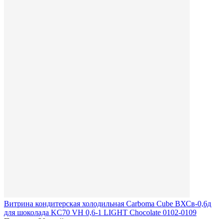
Витрина кондитерская холодильная Carboma Cube ВХСв-0,6д
для шоколада KC70 VH 0,6-1 LIGHT Chocolate 0102-0109