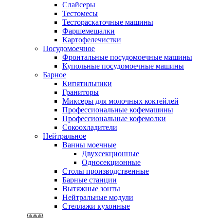
Слайсеры
Тестомесы
Тестораскаточные машины
Фаршемешалки
Картофелечистки
Посудомоечное
Фронтальные посудомоечные машины
Купольные посудомоечные машины
Барное
Кипятильники
Граниторы
Миксеры для молочных коктейлей
Профессиональные кофемашины
Профессиональные кофемолки
Сокоохладители
Нейтральное
Ванны моечные
Двухсекционные
Односекционные
Столы производственные
Барные станции
Вытяжные зонты
Нейтральные модули
Стеллажи кухонные