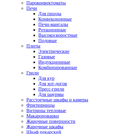
Пароконвектоматы
Печи
Для пиццы
Конвекционные
Печи-мангалы
Ротационные
Высокоскоростные
Подовые
Плиты
Электрические
Газовые
Индукционные
Комбинированные
Грили
Для кур
Для хот-догов
Пресс-грили
Для шаурмы
Расстоечные шкафы и камеры
Фритюрницы
Витрины тепловые
Макароноварки
Жарочные поверхности
Жарочные шкафы
Шкаф пекарский