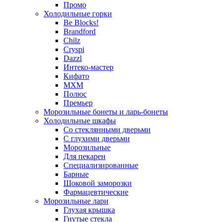
Промо
Холодильные горки
Be Blocks!
Brandford
Chilz
Cryspi
Dazzl
Интеко-мастер
Кифато
МХМ
Полюс
Премьер
Морозильные бонеты и ларь-бонеты
Холодильные шкафы
Со стеклянными дверьми
С глухими дверьми
Морозильные
Для пекарен
Специализированные
Барные
Шоковой заморозки
Фармацевтические
Морозильные лари
Глухая крышка
Гнутые стекла