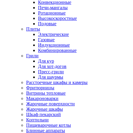
Конвекционные
Печи-мангалы
Ротационные
Высокоскоростные
Подовые
Плиты
Электрические
Газовые
Индукционные
Комбинированные
Грили
Для кур
Для хот-догов
Пресс-грили
Для шаурмы
Расстоечные шкафы и камеры
Фритюрницы
Витрины тепловые
Макароноварки
Жарочные поверхности
Жарочные шкафы
Шкаф пекарский
Коптильни
Пищеварочные котлы
Блинные аппараты