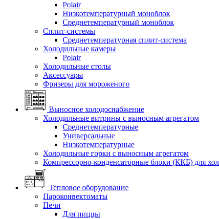
Polair
Низкотемпературный моноблок
Среднетемпературный моноблок
Сплит-системы
Среднетемпературная сплит-система
Холодильные камеры
Polair
Холодильные столы
Аксессуары
Фризеры для мороженого
Выносное холодоснабжение
Холодильные витрины с выносным агрегатом
Среднетемпературные
Универсальные
Низкотемпературные
Холодильные горки с выносным агрегатом
Компрессорно-конденсаторные блоки (ККБ) для хо
Тепловое оборудование
Пароконвектоматы
Печи
Для пиццы