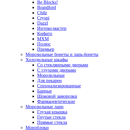
Be Blocks!
Brandford
Chilz
Cryspi
Dazzl
Интеко-мастер
Кифато
МХМ
Полюс
Премьер
Морозильные бонеты и ларь-бонеты
Холодильные шкафы
Со стеклянными дверьми
С глухими дверьми
Морозильные
Для пекарен
Специализированные
Барные
Шоковой заморозки
Фармацевтические
Морозильные лари
Глухая крышка
Гнутые стекла
Прямые стекла
Моноблоки