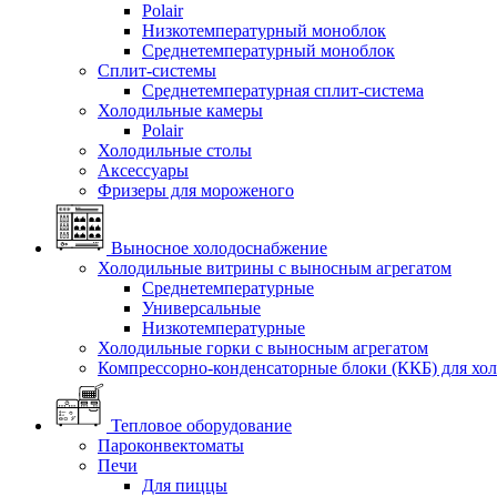
Polair
Низкотемпературный моноблок
Среднетемпературный моноблок
Сплит-системы
Среднетемпературная сплит-система
Холодильные камеры
Polair
Холодильные столы
Аксессуары
Фризеры для мороженого
Выносное холодоснабжение
Холодильные витрины с выносным агрегатом
Среднетемпературные
Универсальные
Низкотемпературные
Холодильные горки с выносным агрегатом
Компрессорно-конденсаторные блоки (ККБ) для хо
Тепловое оборудование
Пароконвектоматы
Печи
Для пиццы