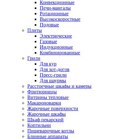
Конвекционные
Печи-мангалы
Ротационные
Высокоскоростные
Подовые
Плиты
Электрические
Газовые
Индукционные
Комбинированные
Грили
Для кур
Для хот-догов
Пресс-грили
Для шаурмы
Расстоечные шкафы и камеры
Фритюрницы
Витрины тепловые
Макароноварки
Жарочные поверхности
Жарочные шкафы
Шкаф пекарский
Коптильни
Пищеварочные котлы
Блинные аппараты