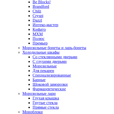
Be Blocks!
Brandford
Chilz
Cryspi
Dazzl
Интеко-мастер
Кифато
МХМ
Полюс
Премьер
Морозильные бонеты и ларь-бонеты
Холодильные шкафы
Со стеклянными дверьми
С глухими дверьми
Морозильные
Для пекарен
Специализированные
Барные
Шоковой заморозки
Фармацевтические
Морозильные лари
Глухая крышка
Гнутые стекла
Прямые стекла
Моноблоки