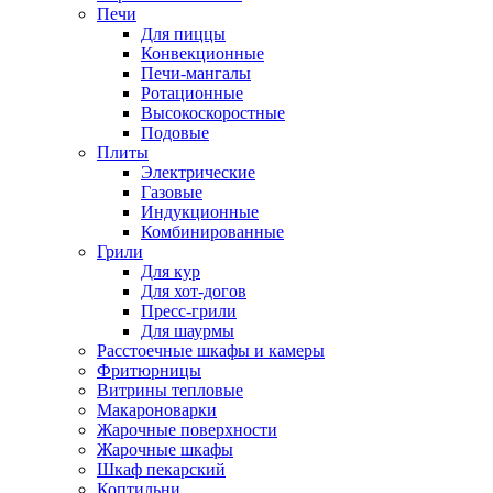
Печи
Для пиццы
Конвекционные
Печи-мангалы
Ротационные
Высокоскоростные
Подовые
Плиты
Электрические
Газовые
Индукционные
Комбинированные
Грили
Для кур
Для хот-догов
Пресс-грили
Для шаурмы
Расстоечные шкафы и камеры
Фритюрницы
Витрины тепловые
Макароноварки
Жарочные поверхности
Жарочные шкафы
Шкаф пекарский
Коптильни