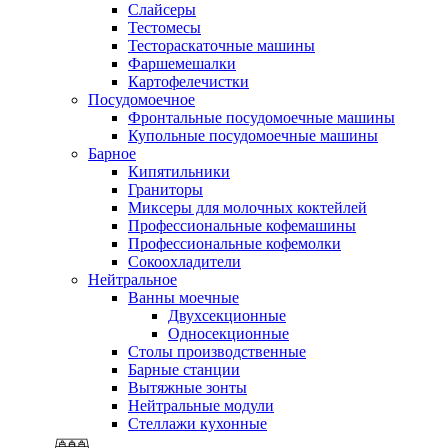
Слайсеры
Тестомесы
Тестораскаточные машины
Фаршемешалки
Картофелечистки
Посудомоечное
Фронтальные посудомоечные машины
Купольные посудомоечные машины
Барное
Кипятильники
Граниторы
Миксеры для молочных коктейлей
Профессиональные кофемашины
Профессиональные кофемолки
Сокоохладители
Нейтральное
Ванны моечные
Двухсекционные
Односекционные
Столы производственные
Барные станции
Вытяжные зонты
Нейтральные модули
Стеллажи кухонные