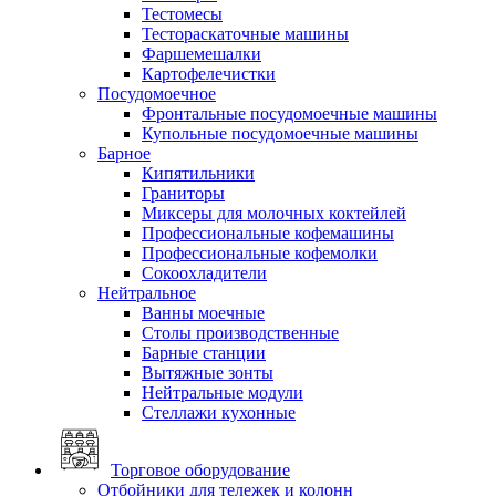
Тестомесы
Тестораскаточные машины
Фаршемешалки
Картофелечистки
Посудомоечное
Фронтальные посудомоечные машины
Купольные посудомоечные машины
Барное
Кипятильники
Граниторы
Миксеры для молочных коктейлей
Профессиональные кофемашины
Профессиональные кофемолки
Сокоохладители
Нейтральное
Ванны моечные
Столы производственные
Барные станции
Вытяжные зонты
Нейтральные модули
Стеллажи кухонные
Торговое оборудование
Отбойники для тележек и колонн