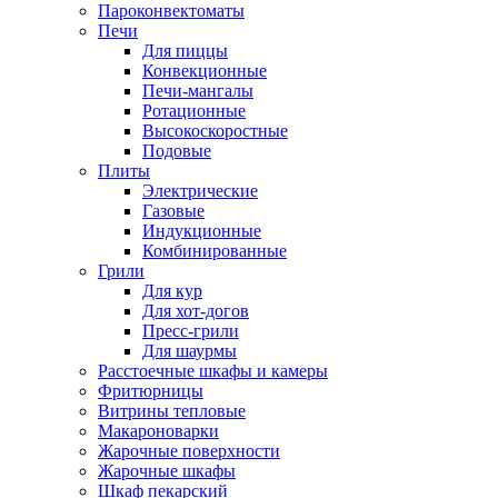
Пароконвектоматы
Печи
Для пиццы
Конвекционные
Печи-мангалы
Ротационные
Высокоскоростные
Подовые
Плиты
Электрические
Газовые
Индукционные
Комбинированные
Грили
Для кур
Для хот-догов
Пресс-грили
Для шаурмы
Расстоечные шкафы и камеры
Фритюрницы
Витрины тепловые
Макароноварки
Жарочные поверхности
Жарочные шкафы
Шкаф пекарский