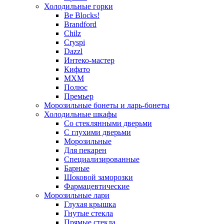
Холодильные горки
Be Blocks!
Brandford
Chilz
Cryspi
Dazzl
Интеко-мастер
Кифато
МХМ
Полюс
Премьер
Морозильные бонеты и ларь-бонеты
Холодильные шкафы
Со стеклянными дверьми
С глухими дверьми
Морозильные
Для пекарен
Специализированные
Барные
Шоковой заморозки
Фармацевтические
Морозильные лари
Глухая крышка
Гнутые стекла
Прямые стекла