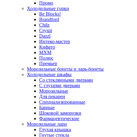
Промо
Холодильные горки
Be Blocks!
Brandford
Chilz
Cryspi
Dazzl
Интеко-мастер
Кифато
МХМ
Полюс
Премьер
Морозильные бонеты и ларь-бонеты
Холодильные шкафы
Со стеклянными дверьми
С глухими дверьми
Морозильные
Для пекарен
Специализированные
Барные
Шоковой заморозки
Фармацевтические
Морозильные лари
Глухая крышка
Гнутые стекла