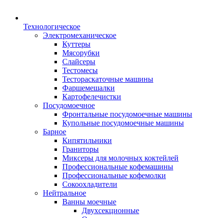
Технологическое
Электромеханическое
Куттеры
Мясорубки
Слайсеры
Тестомесы
Тестораскаточные машины
Фаршемешалки
Картофелечистки
Посудомоечное
Фронтальные посудомоечные машины
Купольные посудомоечные машины
Барное
Кипятильники
Граниторы
Миксеры для молочных коктейлей
Профессиональные кофемашины
Профессиональные кофемолки
Сокоохладители
Нейтральное
Ванны моечные
Двухсекционные