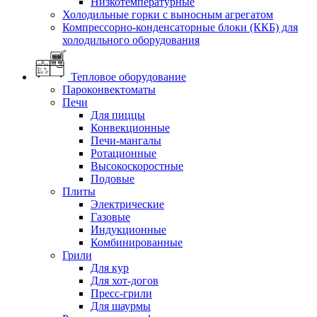
Низкотемпературные
Холодильные горки с выносным агрегатом
Компрессорно-конденсаторные блоки (ККБ) для
холодильного оборудования
Тепловое оборудование
Пароконвектоматы
Печи
Для пиццы
Конвекционные
Печи-мангалы
Ротационные
Высокоскоростные
Подовые
Плиты
Электрические
Газовые
Индукционные
Комбинированные
Грили
Для кур
Для хот-догов
Пресс-грили
Для шаурмы