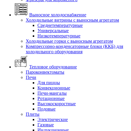
Выносное холодоснабжение
Холодильные витрины с выносным агрегатом
Среднетемпературные
Универсальные
Низкотемпературные
Холодильные горки с выносным агрегатом
Компрессорно-конденсаторные блоки (ККБ) для
холодильного оборудования
Тепловое оборудование
Пароконвектоматы
Печи
Для пиццы
Конвекционные
Печи-мангалы
Ротационные
Высокоскоростные
Подовые
Плиты
Электрические
Газовые
Индукционные