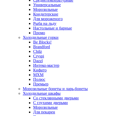
Среднетемпературные
Универсальные
Морозильные
Кондитерские
Для мороженого
Рыба на льду
Настольные и барные
Промо
Холодильные горки
Be Blocks!
Brandford
Chilz
Cryspi
Dazzl
Интеко-мастер
Кифато
МХМ
Полюс
Премьер
Морозильные бонеты и ларь-бонеты
Холодильные шкафы
Со стеклянными дверьми
С глухими дверьми
Морозильные
Для пекарен