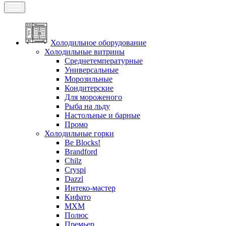
Холодильное оборудование
Холодильные витрины
Среднетемпературные
Универсальные
Морозильные
Кондитерские
Для мороженого
Рыба на льду
Настольные и барные
Промо
Холодильные горки
Be Blocks!
Brandford
Chilz
Cryspi
Dazzl
Интеко-мастер
Кифато
МХМ
Полюс
Премьер