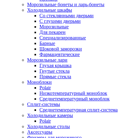
Морозильные бонеты и ларь-бонеты
Холодильные шкафы
Со стеклянными дверьми
С глухими дверьми
Морозильные
Для пекарен
Специализированные
Барные
Шоковой заморозки
Фармацевтические
Морозильные лари
Глухая крышка
Гнутые стекла
Прямые стекла
Моноблоки
Polair
Низкотемпературный моноблок
Среднетемпературный моноблок
Сплит-системы
Среднетемпературная сплит-система
Холодильные камеры
Polair
Холодильные столы
Аксессуары
Фризеры для мороженого