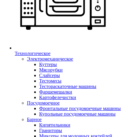
Технологическое
Электромеханическое
Куттеры
Мясорубки
Слайсеры
Тестомесы
Тестораскаточные машины
Фаршемешалки
Картофелечистки
Посудомоечное
Фронтальные посудомоечные машины
Купольные посудомоечные машины
Барное
Кипятильники
Граниторы
Миксеры для молочных коктейлей