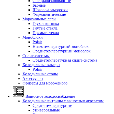
Специализированные
Барные
Шоковой заморозки
Фармацевтические
Морозильные лари
Глухая крышка
Гнутые стекла
Прямые стекла
Моноблоки
Polair
Низкотемпературный моноблок
Среднетемпературный моноблок
Сплит-системы
Среднетемпературная сплит-система
Холодильные камеры
Polair
Холодильные столы
Аксессуары
Фризеры для мороженого
Выносное холодоснабжение
Холодильные витрины с выносным агрегатом
Среднетемпературные
Универсальные