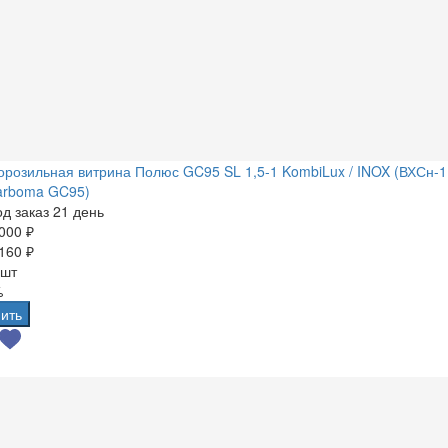
розильная витрина Полюс GC95 SL 1,5-1 KombiLux / INOX (ВХСн-1
arboma GC95)
д заказ 21 день
000 ₽
160 ₽
 шт
%
ить