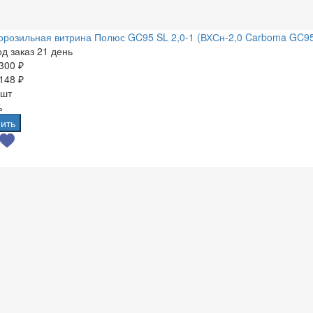
розильная витрина Полюс GC95 SL 2,0-1 (ВХСн-2,0 Carboma GC9
д заказ 21 день
300 ₽
148 ₽
 шт
%
ить