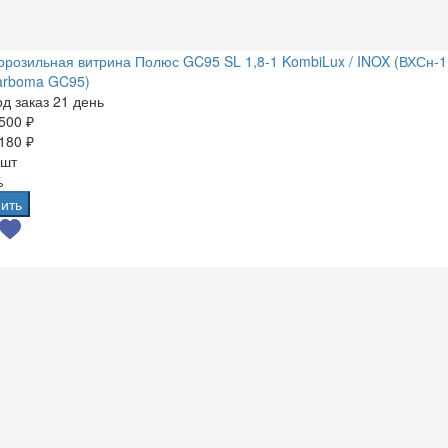
розильная витрина Полюс GC95 SL 1,8-1 KombiLux / INOX (ВХСн-1
arboma GC95)
д заказ 21 день
500 ₽
180 ₽
 шт
%
ить