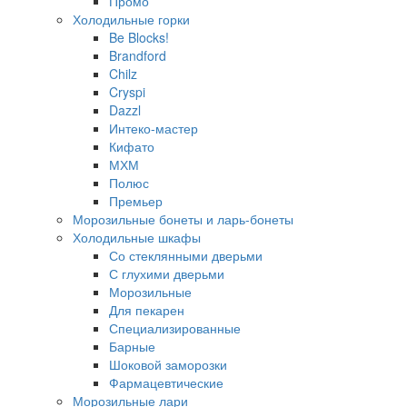
Промо
Холодильные горки
Be Blocks!
Brandford
Chilz
Cryspi
Dazzl
Интеко-мастер
Кифато
МХМ
Полюс
Премьер
Морозильные бонеты и ларь-бонеты
Холодильные шкафы
Со стеклянными дверьми
С глухими дверьми
Морозильные
Для пекарен
Специализированные
Барные
Шоковой заморозки
Фармацевтические
Морозильные лари