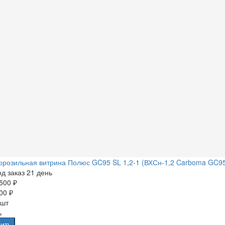
розильная витрина Полюс GC95 SL 1,2-1 (ВХСн-1,2 Carboma GC9
д заказ 21 день
500 ₽
00 ₽
 шт
%
ить