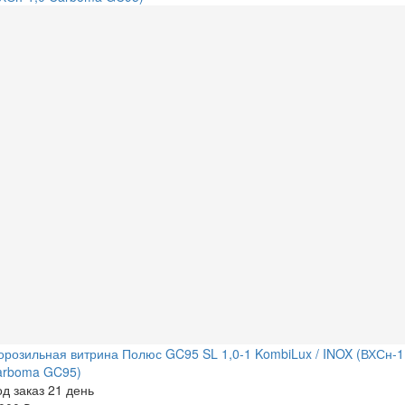
розильная витрина Полюс GC95 SL 1,0-1 KombiLux / INOX (ВХСн-1
arboma GC95)
д заказ 21 день