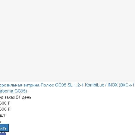
розильная витрина Полюс GC95 SL 1,2-1 KombiLux / INOX (ВХСн-1
arboma GC95)
д заказ 21 день
600 ₽
696 ₽
 шт
%
ить