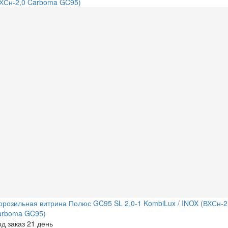
розильная витрина Полюс GC95 SL 2,0-1 KombiLux / INOX (ВХСн-2
arboma GC95)
д заказ 21 день