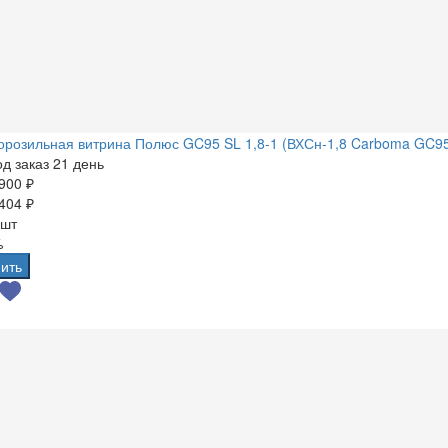
розильная витрина Полюс GC95 SL 1,8-1 (ВХСн-1,8 Carboma GC9
д заказ 21 день
900 ₽
404 ₽
 шт
%
ить