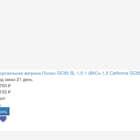
розильная витрина Полюс GC95 SL 1,5-1 (ВХСн-1,5 Carboma GC9
д заказ 21 день
700 ₽
132 ₽
 шт
%
ить