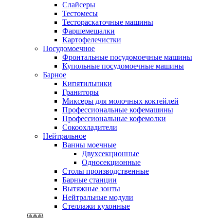
Слайсеры
Тестомесы
Тестораскаточные машины
Фаршемешалки
Картофелечистки
Посудомоечное
Фронтальные посудомоечные машины
Купольные посудомоечные машины
Барное
Кипятильники
Граниторы
Миксеры для молочных коктейлей
Профессиональные кофемашины
Профессиональные кофемолки
Сокоохладители
Нейтральное
Ванны моечные
Двухсекционные
Односекционные
Столы производственные
Барные станции
Вытяжные зонты
Нейтральные модули
Стеллажи кухонные