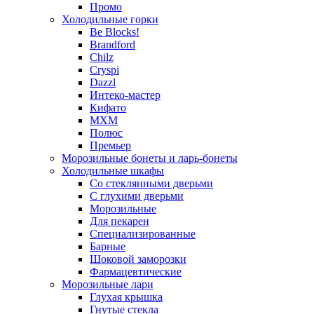
Промо
Холодильные горки
Be Blocks!
Brandford
Chilz
Cryspi
Dazzl
Интеко-мастер
Кифато
МХМ
Полюс
Премьер
Морозильные бонеты и ларь-бонеты
Холодильные шкафы
Со стеклянными дверьми
С глухими дверьми
Морозильные
Для пекарен
Специализированные
Барные
Шоковой заморозки
Фармацевтические
Морозильные лари
Глухая крышка
Гнутые стекла