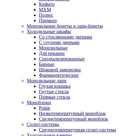
Кифато
МХМ
Полюс
Премьер
Морозильные бонеты и ларь-бонеты
Холодильные шкафы
Со стеклянными дверьми
С глухими дверьми
Морозильные
Для пекарен
Специализированные
Барные
Шоковой заморозки
Фармацевтические
Морозильные лари
Глухая крышка
Гнутые стекла
Прямые стекла
Моноблоки
Polair
Низкотемпературный моноблок
Среднетемпературный моноблок
Сплит-системы
Среднетемпературная сплит-система
Холодильные камеры