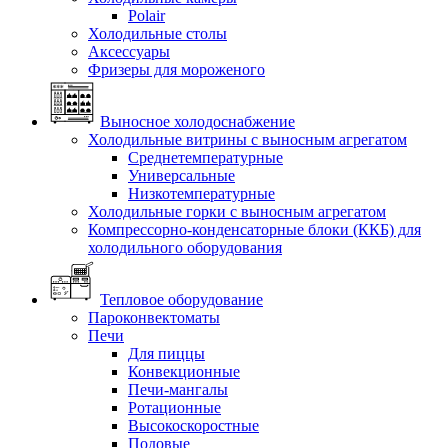
Polair
Холодильные столы
Аксессуары
Фризеры для мороженого
Выносное холодоснабжение
Холодильные витрины с выносным агрегатом
Среднетемпературные
Универсальные
Низкотемпературные
Холодильные горки с выносным агрегатом
Компрессорно-конденсаторные блоки (ККБ) для
холодильного оборудования
Тепловое оборудование
Пароконвектоматы
Печи
Для пиццы
Конвекционные
Печи-мангалы
Ротационные
Высокоскоростные
Подовые