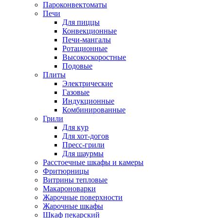
Пароконвектоматы
Печи
Для пиццы
Конвекционные
Печи-мангалы
Ротационные
Высокоскоростные
Подовые
Плиты
Электрические
Газовые
Индукционные
Комбинированные
Грили
Для кур
Для хот-догов
Пресс-грили
Для шаурмы
Расстоечные шкафы и камеры
Фритюрницы
Витрины тепловые
Макароноварки
Жарочные поверхности
Жарочные шкафы
Шкаф пекарский