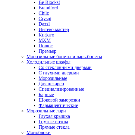
Be Blocks!
Brandford
Chilz
Cryspi
Dazzl
Интеко-мастер
Кифато
МХМ
Полюс
Премьер
Морозильные бонеты и ларь-бонеты
Холодильные шкафы
Со стеклянными дверьми
С глухими дверьми
Морозильные
Для пекарен
Специализированные
Барные
Шоковой заморозки
Фармацевтические
Морозильные лари
Глухая крышка
Гнутые стекла
Прямые стекла
Моноблоки