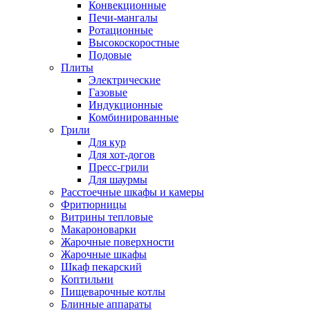
Конвекционные
Печи-мангалы
Ротационные
Высокоскоростные
Подовые
Плиты
Электрические
Газовые
Индукционные
Комбинированные
Грили
Для кур
Для хот-догов
Пресс-грили
Для шаурмы
Расстоечные шкафы и камеры
Фритюрницы
Витрины тепловые
Макароноварки
Жарочные поверхности
Жарочные шкафы
Шкаф пекарский
Коптильни
Пищеварочные котлы
Блинные аппараты