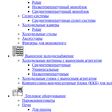
Polair
Низкотемпературный моноблок
Среднетемпературный моноблок
Сплит-системы
Среднетемпературная сплит-система
Холодильные камеры
Polair
Холодильные столы
Аксессуары
Фризеры для мороженого
Выносное холодоснабжение
Холодильные витрины с выносным агрегатом
Среднетемпературные
Универсальные
Низкотемпературные
Холодильные горки с выносным агрегатом
Компрессорно-конденсаторные блоки (ККБ) для хо
Тепловое оборудование
Пароконвектоматы
Печи
Для пиццы